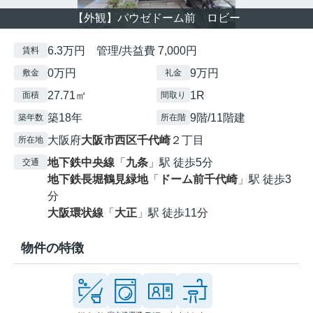
【外観】パウゼドーム前 ロビー
6.3万円 管理/共益費 7,000円
賃料
0万円
9万円
敷金
礼金
27.71㎡
1R
面積
間取り
築18年
9階/11階建
築年数
所在階
大阪府
大阪市西区
千代崎
２丁目
所在地
地下鉄中央線
「
九条
」駅 徒歩5分
交通
地下鉄長堀鶴見緑地
「
ドーム前千代崎
」駅 徒歩3
分
大阪環状線
「
大正
」駅 徒歩11分
物件の特徴