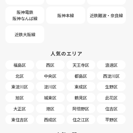
阪神電鉄
阪神本線
近鉄難波・奈良線
阪神なんば線
近鉄大阪線
人気のエリア
福島区
西区
天王寺区
浪速区
北区
中央区
都島区
西淀川区
東淀川区
淀川区
東成区
生野区
旭区
城東区
鶴見区
此花区
大正区
港区
阿倍野区
住吉区
東住吉区
西成区
住之江区
平野区