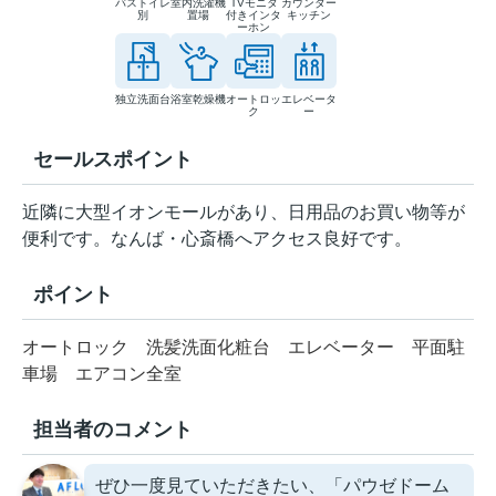
バストイレ
室内洗濯機
TVモニタ
カウンター
別
置場
付きインタ
キッチン
ーホン
独立洗面台
浴室乾燥機
オートロッ
エレベータ
ク
ー
セールスポイント
近隣に大型イオンモールがあり、日用品のお買い物等が
便利です。なんば・心斎橋へアクセス良好です。
ポイント
オートロック
洗髪洗面化粧台
エレベーター
平面駐
車場
エアコン全室
担当者のコメント
ぜひ一度見ていただきたい、「パウゼドーム