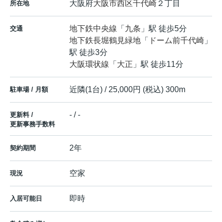
大阪府
大阪市西区
千代崎
２丁目
所在地
地下鉄中央線
「
九条
」駅 徒歩5分
交通
地下鉄長堀鶴見緑地
「
ドーム前千代崎
」
駅 徒歩3分
大阪環状線
「
大正
」駅 徒歩11分
近隣(1台) / 25,000円 (税込) 300m
駐車場 / 月額
- / -
更新料 /
更新事務手数料
2年
契約期間
空家
現況
即時
入居可能日