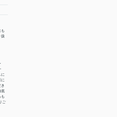
はも
り扱
ー
━
スに
涯に
だき
徹底
るも
りご