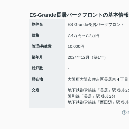
ES‐Grande長居パークフロントの基本情報
物件名
ES‐Grande長居パークフロント
価格
7.4万円～7.7万円
管理/共益費
10,000円
築年月
2024年12月（築1年）
総戸数
-
所在地
大阪府
大阪市住吉区
長居東
４丁目
交通
地下鉄御堂筋線
「
長居
」駅 徒歩2
阪和線
「
長居
」駅 徒歩2分
地下鉄御堂筋線
「
西田辺
」駅 徒歩