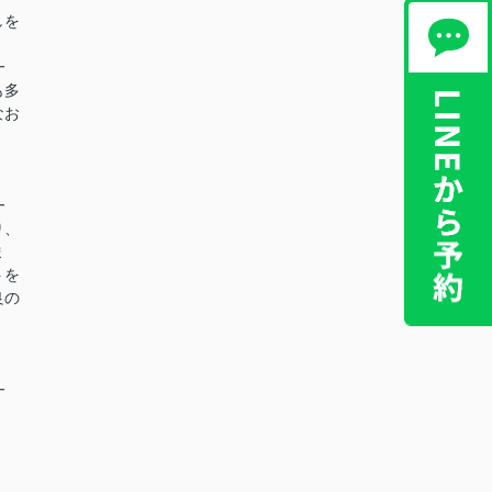
しを
━
も多
なお
━
り、
ま
トを
良の
━