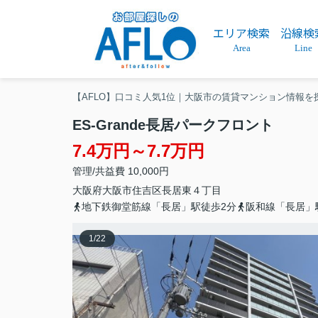
エリア検索
沿線検
Area
Line
【AFLO】口コミ人気1位｜大阪市の賃貸マンション情報を
ES‐Grande長居パークフロント
7.4万円～7.7万円
管理/共益費 10,000円
大阪府
大阪市住吉区
長居東
４丁目
地下鉄御堂筋線「長居」駅徒歩2分
阪和線「長居」
1
/
22