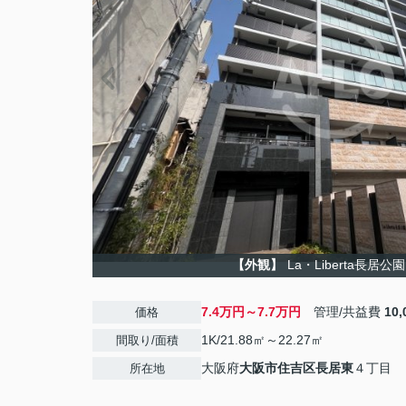
【外観】
La・Liberta長居
7.4万円～7.7万円
管理/共益費
10
価格
1K/21.88㎡～22.27㎡
間取り/面積
大阪府
大阪市住吉区
長居東
４丁目
所在地