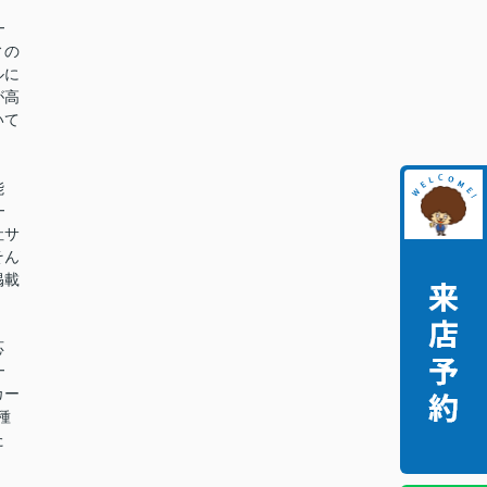
━
ィの
ルに
が高
いて
能
━
社サ
そん
掲載
。
応
━
カー
種
た
。