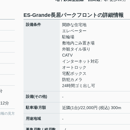
ES‐Grande長居パークフロントの詳細情報
設備条件
閑静な住宅地
エレベーター
駐輪場
敷地内ごみ置き場
外観タイル張り
CATV
インターネット対応
オートロック
宅配ボックス
防犯カメラ
24時間ゴミ出し可
分
設備(その他)
-
12分
駐車場/月額
近隣(1台)/22,000円 (税込) 300m
情報の見方
用途地域
-
募集戸数 / 総戸数
- / -