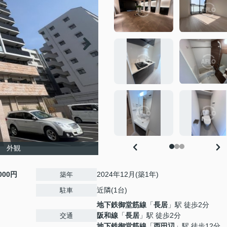
公園 外観
,000円
2024年12月(築1年)
築年
近隣(1台)
駐車
地下鉄御堂筋線
「
長居
」駅 徒歩2分
阪和線
「
長居
」駅 徒歩2分
交通
地下鉄御堂筋線
「
西田辺
」駅 徒歩12分