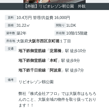
【外観】リビオレゾン靭公園 外観
10.4万円 管理/共益費 16,000円
賃料
31.22㎡
1LDK
面積
間取り
築2年
10階/15階建
築年数
所在階
大阪府
大阪市西区
京町堀
１丁目
所在地
交通
地下鉄御堂筋線
「
淀屋橋
」駅 徒歩10分
地下鉄御堂筋線
「
本町
」駅 徒歩9分
地下鉄千日前線
「
阿波座
」駅 徒歩7分
備考
リビオレゾン靱公園
弊社『株式会社アフロ』では大阪市はもちろ
んのこと、大阪全域の物件を取り扱っており
ます！！