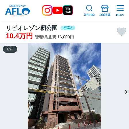
リビオレゾン靭公園
空室2
10.4万円
管理/共益費 16,000円
1
/
26