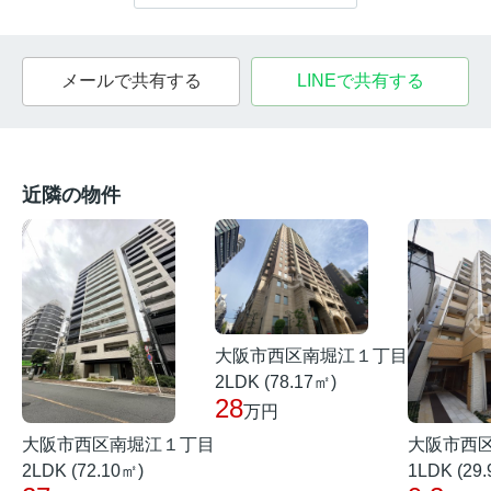
メールで共有する
LINEで共有する
近隣の物件
大阪市西区南堀江１丁目
2LDK (78.17㎡)
28
万円
大阪市西区南堀江１丁目
大阪市西
2LDK (72.10㎡)
1LDK (29