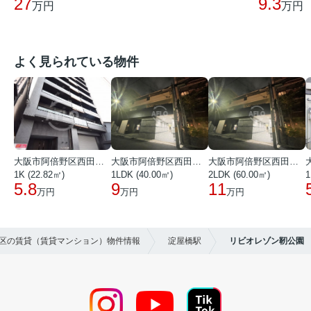
27
9.3
万円
万円
よく見られている物件
大阪市阿倍野区西田辺町１丁目
大阪市阿倍野区西田辺町１丁目
大阪市阿倍野区西田辺町１丁目
1K (22.82㎡)
1LDK (40.00㎡)
2LDK (60.00㎡)
1
5.8
9
11
万円
万円
万円
西区の賃貸（賃貸マンション）物件情報
淀屋橋駅
リビオレゾン靭公園