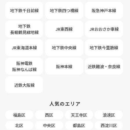
地下鉄千日前線
地下鉄四つ橋線
阪急神戸本線
地下鉄
JR東西線
JRおおさか車線
長堀鶴見緑地線
JR東海道本線
地下鉄中央線
地下鉄今里筋線
阪神電鉄
阪神本線
近鉄難波・奈良線
阪神なんば線
近鉄大阪線
人気のエリア
福島区
西区
天王寺区
浪速区
北区
中央区
都島区
西淀川区