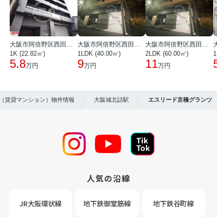
大阪市阿倍野区西田辺町１丁目
大阪市阿倍野区西田辺町１丁目
大阪市阿倍野区西田辺町１丁目
1K (22.82㎡)
1LDK (40.00㎡)
2LDK (60.00㎡)
1
5.8
9
11
万円
万円
万円
貸（賃貸マンション）物件情報
大阪城北詰駅
エスリード京橋グランツ
人気の沿線
JR大阪環状線
地下鉄御堂筋線
地下鉄谷町線