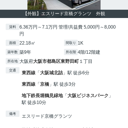
【外観】エスリード京橋グランツ 外観
6.36万円～7.1万円 管理/共益費 5,000円～8,000
賃料
円
22.18㎡
1K
面積
間取り
築9年
4階/12階建
築年数
所在階
大阪府
大阪市都島区
東野田町
１丁目
所在地
交通
東西線
「
大阪城北詰
」駅 徒歩6分
東西線
「
京橋
」駅 徒歩3分
地下鉄長堀鶴見緑地
「
大阪ビジネスパーク
」
駅 徒歩10分
備考
エスリード京橋グランツ