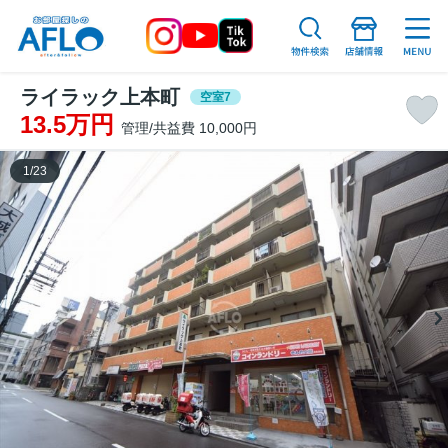
ライラック上本町
空室7
13.5万円
管理/共益費 10,000円
1
/
23