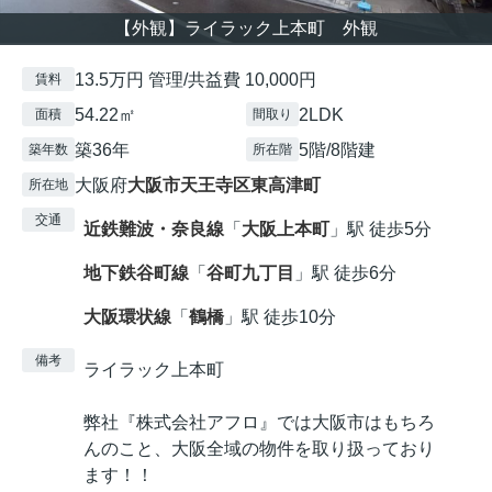
【外観】ライラック上本町 外観
13.5万円 管理/共益費 10,000円
賃料
54.22㎡
2LDK
面積
間取り
築36年
5階/8階建
築年数
所在階
大阪府
大阪市天王寺区
東高津町
所在地
交通
近鉄難波・奈良線
「
大阪上本町
」駅 徒歩5分
地下鉄谷町線
「
谷町九丁目
」駅 徒歩6分
大阪環状線
「
鶴橋
」駅 徒歩10分
備考
ライラック上本町
弊社『株式会社アフロ』では大阪市はもちろ
んのこと、大阪全域の物件を取り扱っており
ます！！