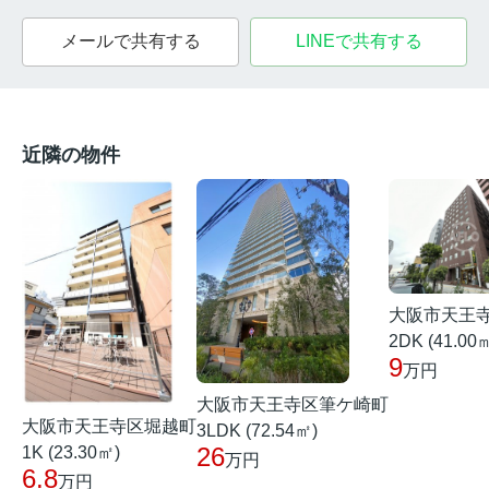
メールで共有する
LINEで共有する
近隣の物件
大阪市天王
2DK (41.00
9
万円
大阪市天王寺区筆ケ崎町
大阪市天王寺区堀越町
3LDK (72.54㎡)
26
1K (23.30㎡)
万円
6.8
万円