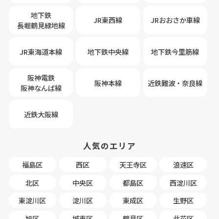
地下鉄
JR東西線
JRおおさか車線
長堀鶴見緑地線
JR東海道本線
地下鉄中央線
地下鉄今里筋線
阪神電鉄
阪神本線
近鉄難波・奈良線
阪神なんば線
近鉄大阪線
人気のエリア
福島区
西区
天王寺区
浪速区
北区
中央区
都島区
西淀川区
東淀川区
淀川区
東成区
生野区
旭区
城東区
鶴見区
此花区