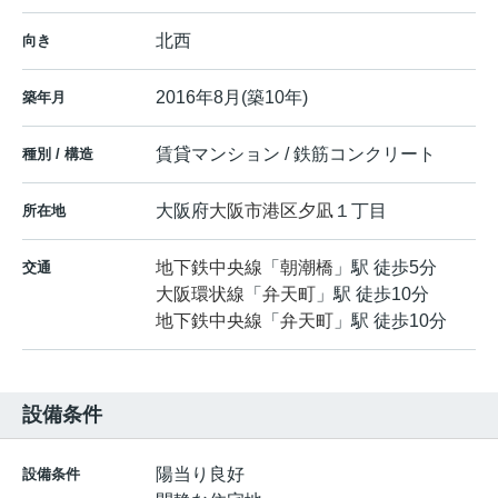
北西
向き
2016年8月(築10年)
築年月
賃貸マンション / 鉄筋コンクリート
種別 / 構造
大阪府
大阪市港区
夕凪
１丁目
所在地
地下鉄中央線
「
朝潮橋
」駅 徒歩5分
交通
大阪環状線
「
弁天町
」駅 徒歩10分
地下鉄中央線
「
弁天町
」駅 徒歩10分
設備条件
陽当り良好
設備条件