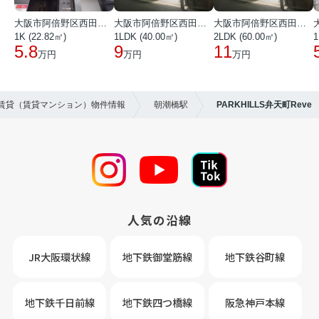
大阪市阿倍野区西田辺町１丁目
大阪市阿倍野区西田辺町１丁目
大阪市阿倍野区西田辺町１丁目
1K (22.82㎡)
1LDK (40.00㎡)
2LDK (60.00㎡)
1
5.8
9
11
万円
万円
万円
の賃貸（賃貸マンション）物件情報
朝潮橋駅
PARKHILLS弁天町Reve
人気の沿線
JR大阪環状線
地下鉄御堂筋線
地下鉄谷町線
地下鉄千日前線
地下鉄四つ橋線
阪急神戸本線