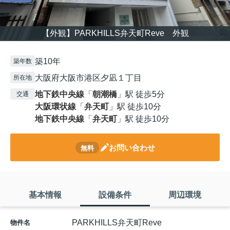
【外観】PARKHILLS弁天町Reve 外観
築10年
築年数
大阪府大阪市港区夕凪１丁目
所在地
地下鉄中央線
「
朝潮橋
」駅 徒歩5分
交通
大阪環状線
「
弁天町
」駅 徒歩10分
地下鉄中央線
「
弁天町
」駅 徒歩10分
お問い合わせ
無料
基本情報
設備条件
周辺環境
PARKHILLS弁天町Reve
物件名