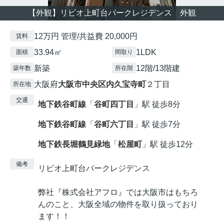
【外観】リビオ上町台パークレジデンス 外観
12万円 管理/共益費 20,000円
賃料
33.94㎡
1LDK
面積
間取り
新築
12階/13階建
築年数
所在階
大阪府
大阪市中央区
内久宝寺町
２丁目
所在地
交通
地下鉄谷町線
「
谷町四丁目
」駅 徒歩8分
地下鉄谷町線
「
谷町六丁目
」駅 徒歩7分
地下鉄長堀鶴見緑地
「
松屋町
」駅 徒歩12分
備考
リビオ上町台パークレジデンス
弊社『株式会社アフロ』では大阪市はもちろ
んのこと、大阪全域の物件を取り扱っており
ます！！