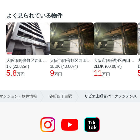
よく見られている物件
大阪市阿倍野区西田辺町１丁目
大阪市阿倍野区西田辺町１丁目
大阪市阿倍野区西田辺町１丁目
1K (22.82㎡)
1LDK (40.00㎡)
2LDK (60.00㎡)
1
5.8
9
11
万円
万円
万円
貸マンション）物件情報
谷町四丁目駅
リビオ上町台パークレジデンス