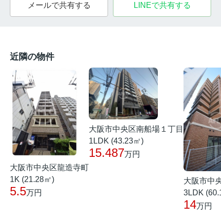
メールで共有する
LINEで共有する
近隣の物件
大阪市中央区南船場１丁目
1LDK (43.23㎡)
15.487
万円
大阪市中央区龍造寺町
1K (21.28㎡)
大阪市中
5.5
3LDK (60
万円
14
万円