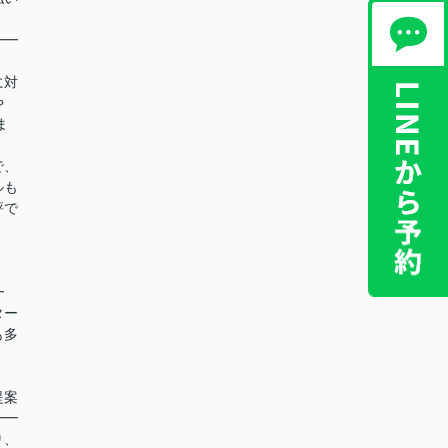
━━
に対
や
ま
で、
ルも
評で
！
━
ター
も多
提案
━━
り、