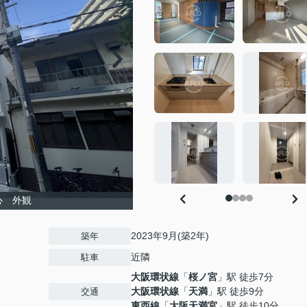
心 外観
2023年9月(築2年)
築年
近隣
駐車
大阪環状線
「
桜ノ宮
」駅 徒歩7分
大阪環状線
「
天満
」駅 徒歩9分
交通
東西線
「
大阪天満宮
」駅 徒歩10分