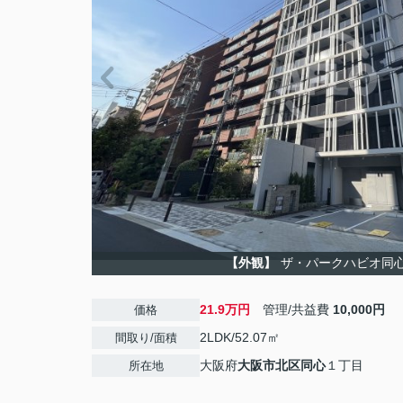
【外観】
ザ・パークハビオ同
21.9万円
管理/共益費
10,000円
価格
2LDK/52.07㎡
間取り/面積
大阪府
大阪市北区
同心
１丁目
所在地