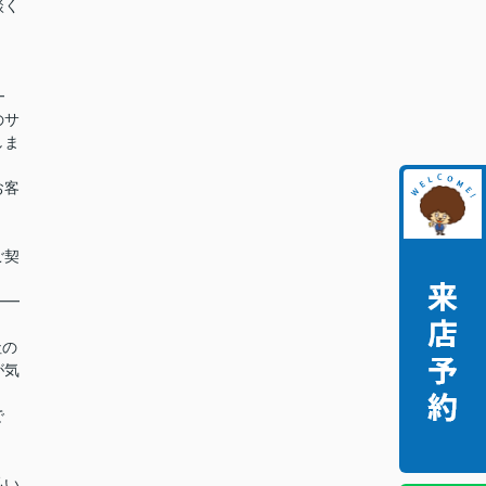
談く
━
のサ
しま
お客
ご契
━━
社の
が気
で
払い