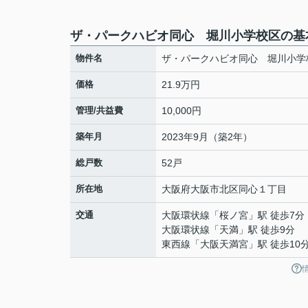
ザ・パークハビオ同心 堀川小学校区の基
物件名
ザ・パークハビオ同心 堀川小学
価格
21.9万円
管理/共益費
10,000円
築年月
2023年9月（築2年）
総戸数
52戸
所在地
大阪府
大阪市北区
同心
１丁目
交通
大阪環状線
「
桜ノ宮
」駅 徒歩7分
大阪環状線
「
天満
」駅 徒歩9分
東西線
「
大阪天満宮
」駅 徒歩10