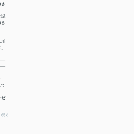
頂き
ご説
頂き
スポ
ズ」
━━
━━
ク
して
レゼ
の見方