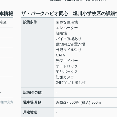
本情報
ザ・パークハビオ同心 堀川小学校区の詳細
校区
設備条件
閑静な住宅地
エレベーター
駐輪場
バイク置場あり
敷地内ごみ置き場
外観タイル張り
CATV
光ファイバー
オートロック
宅配ボックス
防犯カメラ
24時間ゴミ出し可
設備(その他)
-
分
情報の見方
駐車場/月額
近隣/27,500円 (税込) 300m
用途地域
-