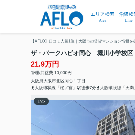
エリア検索
沿線検
Area
Line
【AFLO】口コミ人気1位｜大阪市の賃貸マンション情報を
ザ・パークハビオ同心 堀川小学校区
21.9万円
管理/共益費 10,000円
大阪府
大阪市北区
同心
１丁目
大阪環状線「桜ノ宮」駅徒歩7分
大阪環状線「天満
1
/
25