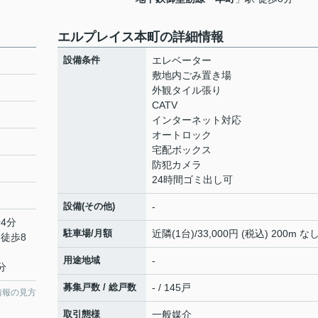
エルプレイス本町の詳細情報
設備条件
エレベーター
敷地内ごみ置き場
外観タイル張り
CATV
インターネット対応
オートロック
宅配ボックス
防犯カメラ
24時間ゴミ出し可
設備(その他)
-
4分
駐車場/月額
近隣(1台)/33,000円 (税込) 200m な
 徒歩8
用途地域
-
分
募集戸数 / 総戸数
- / 145戸
情報の見方
取引態様
一般媒介