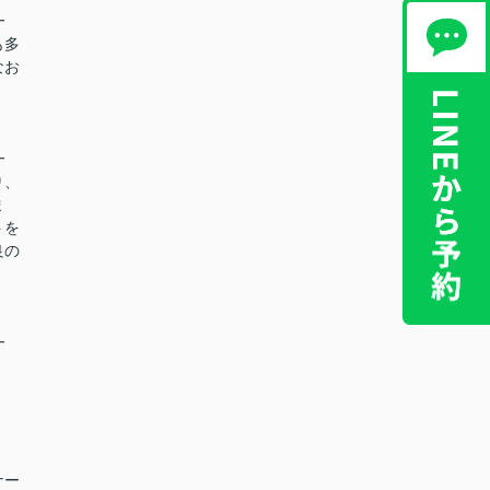
━
も多
なお
━
り、
ま
トを
良の
━
ナー