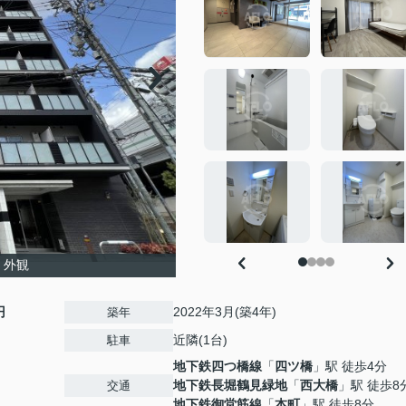
 外観
円
2022年3月(築4年)
築年
近隣(1台)
駐車
地下鉄四つ橋線
「
四ツ橋
」駅 徒歩4分
地下鉄長堀鶴見緑地
「
西大橋
」駅 徒歩8
交通
地下鉄御堂筋線
「
本町
」駅 徒歩8分