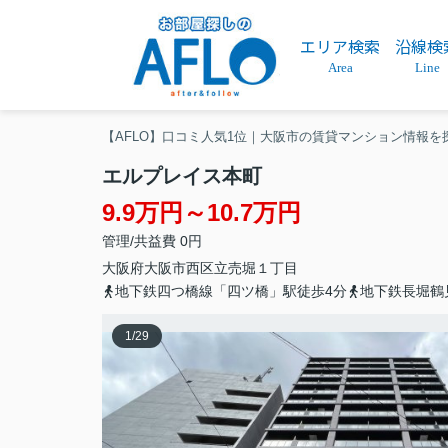
エリア検索
沿線検
Area
Line
【AFLO】口コミ人気1位｜大阪市の賃貸マンション情報を
エルプレイス本町
9.9万円～10.7万円
管理/共益費 0円
大阪府
大阪市西区
立売堀
１丁目
地下鉄四つ橋線「四ツ橋」駅徒歩4分
地下鉄長堀鶴
1
/
29