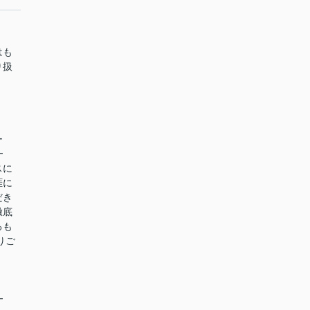
はも
り扱
ー
━
スに
涯に
だき
徹底
るも
りご
━