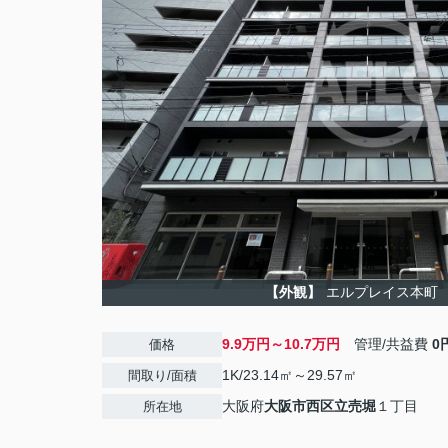
【外観】
エルプレイス本町
9.9万円～10.7万円
管理/共益費
0
価格
1K/23.14㎡～29.57㎡
間取り/面積
大阪府
大阪市西区
立売堀
１丁目
所在地