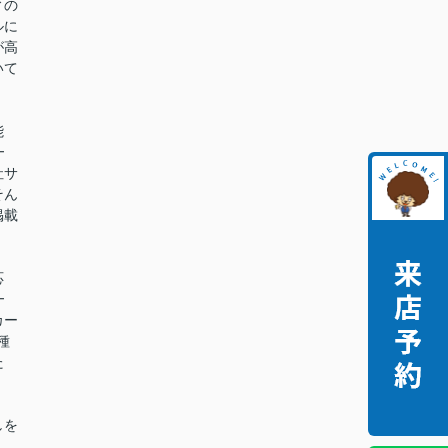
ィの
ルに
が高
いて
能
━
社サ
そん
掲載
。
応
━
カー
種
た
。
しを