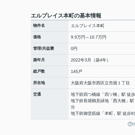
エルプレイス本町の基本情報
物件名
エルプレイス本町
価格
9.9万円～10.7万円
管理/共益費
0円
築年月
2022年3月（築4年）
総戸数
145戸
所在地
大阪府
大阪市西区
立売堀
１丁目
交通
地下鉄四つ橋線
「
四ツ橋
」駅 徒歩
地下鉄長堀鶴見緑地
「
西大橋
」駅
分
地下鉄御堂筋線
「
本町
」駅 徒歩8