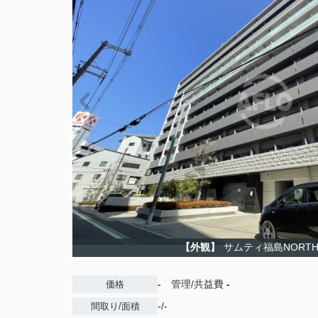
【外観】
サムティ福島NORT
-
管理/共益費
-
価格
-/-
間取り/面積