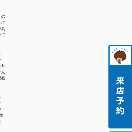
━
ィの
ルに
が高
いて
能
━
社サ
そん
掲載
。
応
━
カー
種
た
。