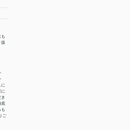
はも
り扱
ー
━
スに
涯に
だき
徹底
るも
りご