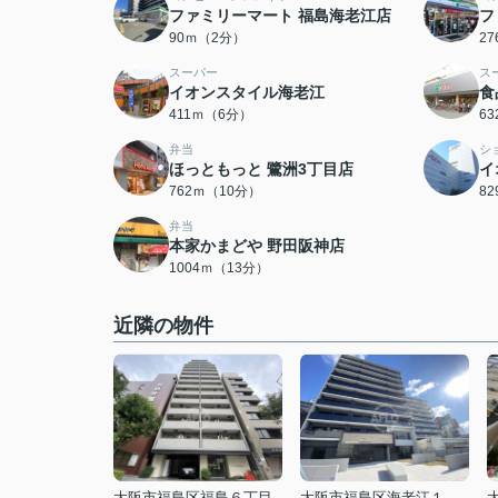
ファミリーマート 福島海老江店
フ
90ｍ（2分）
2
スーパー
ス
イオンスタイル海老江
食
411ｍ（6分）
6
弁当
シ
ほっともっと 鷺洲3丁目店
イ
762ｍ（10分）
8
弁当
本家かまどや 野田阪神店
1004ｍ（13分）
近隣の物件
大阪市福島区福島６丁目
大阪市福島区海老江１丁目