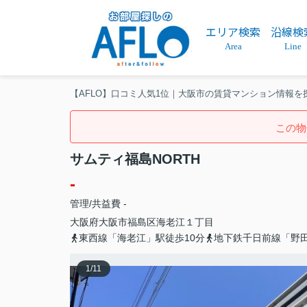
エリア検索
沿線検
Area
Line
【AFLO】口コミ人気1位｜大阪市の賃貸マンション情報を
この物
サムティ福島NORTH
-
管理/共益費 -
大阪府
大阪市福島区
海老江
１丁目
東西線「海老江」駅徒歩10分
地下鉄千日前線「野田
1
/
11