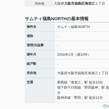
大阪府
大阪市福島区
海老江
１丁目
所在地
サムティ福島NORTHの基本情報
物件名
サムティ福島NORTH
価格
-
管理/共益費
-
築年月
2016年2月（築10年）
総戸数
-
所在地
大阪府
大阪市福島区
海老江
１丁目
交通
東西線
「
海老江
」駅 徒歩10分
地下鉄千日前線
「
野田阪神
」駅 徒
分
阪神本線
「
野田
」駅 徒歩12分