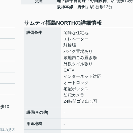
地下鉄千日前線
「
野田阪神
」駅 徒歩10
交通
阪神本線
「
野田
」駅 徒歩12分
サムティ福島NORTHの詳細情報
設備条件
閑静な住宅地
エレベーター
駐輪場
バイク置場あり
敷地内ごみ置き場
外観タイル張り
CATV
インターネット対応
オートロック
宅配ボックス
防犯カメラ
24時間ゴミ出し可
歩10
設備(その他)
-
用途地域
-
情報の見方