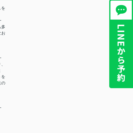
しを
━
も多
なお
━
り、
ま
トを
良の
━