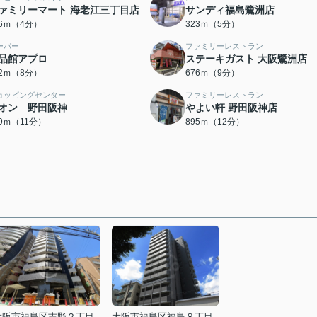
ァミリーマート 海老江三丁目店
サンディ福島鷺洲店
76ｍ（4分）
323ｍ（5分）
ーパー
ファミリーレストラン
品館アプロ
ステーキガスト 大阪鷺洲店
32ｍ（8分）
676ｍ（9分）
ョッピングセンター
ファミリーレストラン
オン 野田阪神
やよい軒 野田阪神店
29ｍ（11分）
895ｍ（12分）
大阪市福島区吉野２丁目
大阪市福島区福島８丁目