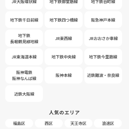
JR大阪環状線
地下鉄御堂筋線
地下鉄谷町線
地下鉄千日前線
地下鉄四つ橋線
阪急神戸本線
地下鉄
JR東西線
JRおおさか車線
長堀鶴見緑地線
JR東海道本線
地下鉄中央線
地下鉄今里筋線
阪神電鉄
阪神本線
近鉄難波・奈良線
阪神なんば線
近鉄大阪線
人気のエリア
福島区
西区
天王寺区
浪速区