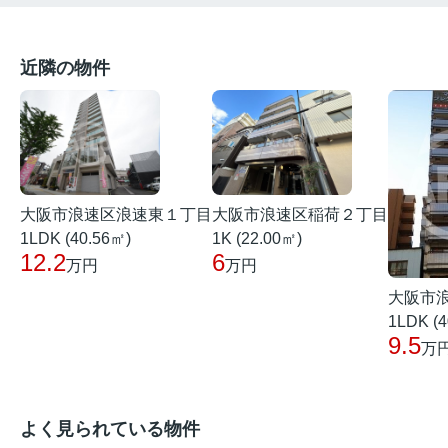
近隣の物件
大阪市浪速区稲荷２丁目
大阪市浪速区浪速東１丁目
1K (22.00㎡)
1LDK (40.56㎡)
6
12.2
万円
万円
大阪市
1LDK (4
9.5
万
よく見られている物件