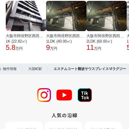
大阪市阿倍野区西田辺町１丁目
大阪市阿倍野区西田辺町１丁目
大阪市阿倍野区西田辺町１丁目
1K (22.82㎡)
1LDK (40.00㎡)
2LDK (60.00㎡)
1
5.8
9
11
万円
万円
万円
ン）物件情報
大国町駅
エステムコート難波サウスプレイスⅥラグジー
人気の沿線