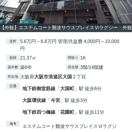
【外観】エステムコート難波サウスプレイスⅥラグジー 外観
5.6万円～6.8万円 管理/共益費 4,000円～10,000
賃料
円
21.37㎡
1K
面積
間取り
築6年
3階/14階建
築年数
所在階
大阪府
大阪市浪速区
大国
２丁目
所在地
交通
地下鉄御堂筋線
「
大国町
」駅 徒歩6分
大阪環状線
「
今宮
」駅 徒歩3分
地下鉄四つ橋線
「
花園町
」駅 徒歩11分
備考
エステムコート難波サウスプレイスⅥラグジ