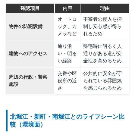
確認項目
内容
理由
オートロ
不審者の侵入を抑
物件の防犯設備
ック、カ
制し安心感が得ら
メラなど
れるため
通り沿
帰宅時に明るく人
建物へのアクセス
い・明る
通りがある道が安
い経路
全性を高めるため
交番や区
公共的に安全が守
周辺の行政・警察
役所の近
られている雰囲気
施設
さ
を感じられるため
北堀江・新町・南堀江とのライフシーン比
較（環境面）