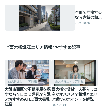
本町で同棲する
なら家賃の相場
は？二人暮らし
2025.10.25
の予算や選び方
も解説
”西大橋堀江エリア情報”おすすめ記事
西大橋堀江エリア情報
西大橋堀江エリア情報
大阪市西区で不動産屋を探
西大橋で賃貸一人暮らしは
すなら？口コミ評判から選
今がオススメ？相場とエリ
ぶおすすめAFLO西大橋堀
ア選びのポイントを解説
江店
2026.08.01