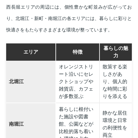
西長堀エリアの周辺には、個性豊かな町並みが広がってお
り、北堀江・新町・南堀江の各エリアには、暮らしに彩りと
快適さをもたらすさまざまな環境が整っています。
暮らしの魅
エリア
特徴
力
オレンジストリ
散策する楽
ート沿いにセレ
しさがあ
北堀江
クトショップや
り、個人的
雑貨店、カフェ
な時間に彩
が多数並ぶ
りを添える
暮らしに根付い
静かな居住
た施設や図書
環境と日常
南堀江
館、公園などが
の利便性を
比較的落ち着い
両立