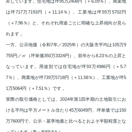
昇しています。住宅地は坪95万2408円（＋6.09％）、商業地
は坪717万7193円（＋11.14％）、工業地は坪59万5702円
（＋7.96％）と、それぞれ用途ごとに明確な上昇傾向が見ら
れます 。
一方、公示地価（令和7年／2025年）の大阪市平均は105万9
755円／㎡（坪単価350万3324円）、前年から8.23％の上昇と
なっています。用途別では住宅地が坪93万4986円（＋5.7
7％）、商業地が坪739万5718円（＋11.58％）、工業地が坪5
1万5064円（＋7.51％）です 。
実際の取引価格としては、2024年第1四半期の土地取引にお
ける平均は平方メートル当たり45万6049円、坪単価では150
万7600円で、公示・基準地価と比べるとおよそ半額程度とな
っています（差：約58.5％） 。