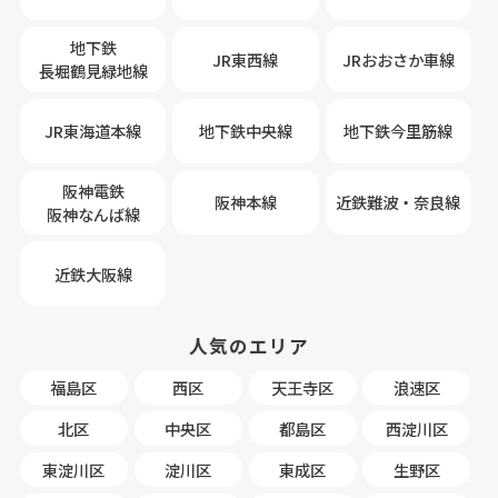
地下鉄
JR東西線
JRおおさか車線
長堀鶴見緑地線
JR東海道本線
地下鉄中央線
地下鉄今里筋線
阪神電鉄
阪神本線
近鉄難波・奈良線
阪神なんば線
近鉄大阪線
人気のエリア
福島区
西区
天王寺区
浪速区
北区
中央区
都島区
西淀川区
東淀川区
淀川区
東成区
生野区