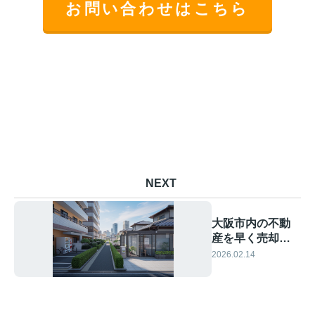
お問い合わせはこちら
NEXT
大阪市内の不動
産を早く売却し
たい方必見！売
2026.02.14
却スピードを高
める具体策を紹
介