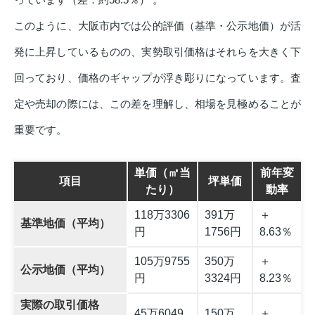
このように、大阪市内では公的評価（基準・公示地価）が活
発に上昇しているものの、実勢取引価格はそれらを大きく下
回っており、価格のギャップが浮き彫りになっています。査
定や売却の際には、この差を理解し、相場を見極めることが
重要です。
単価（㎡当
前年変
項目
坪単価
たり）
動率
118万3306
391万
＋
基準地価（平均）
円
1756円
8.63％
105万9755
350万
＋
公示地価（平均）
円
3324円
8.23％
実際の取引価格
45万6049
150万
＋