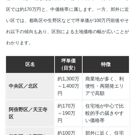
区では約170万円と、中価格帯に属します。一方、郊外に近
い区では、都島区や生野区などで坪単価が100万円前後やそ
れ以下の傾向もあり、区別による土地価格の幅が広いことが
わかります。
坪単価
区名
特徴
（目安）
約1,300万
商業地が多く、利
中央区／北区
～1,400万
便性・再開発エリ
円
アで高額
約170万
住宅地が中心で比
阿倍野区／天王寺
～190万
較的手の届きやす
区
円
い価格帯
約100万
郊外に近く、住宅