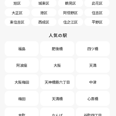
旭区
城東区
鶴見区
此花区
大正区
港区
阿倍野区
住吉区
東住吉区
西成区
住之江区
平野区
人気の駅
福島
肥後橋
四ツ橋
阿波座
大阪
天満
大阪梅田
天神橋筋六丁目
中津
梅田
天満橋
心斎橋
本町
なんば
谷町四丁目