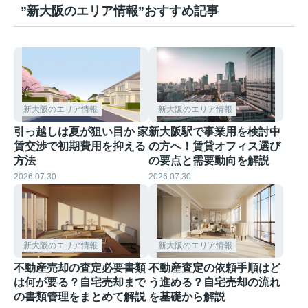
”新大阪のエリア情報”おすすめ記事
新大阪のエリア情報
新大阪のエリア情報
引っ越しは夏が狙い目か 家
新大阪駅で事業用を検討中
賃交渉で初期費用を抑える
の方へ！賃貸オフィス選び
方法
の要点と需要動向を解説
2026.07.30
2026.07.30
新大阪のエリア情報
新大阪のエリア情報
不動産売却の査定必要書類
不動産査定の依頼手順はど
は何が要る？自宅売却まで
う進める？自宅売却の流れ
の書類管理をまとめて解説
を基礎から解説