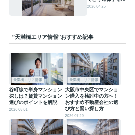
売却時期の考え方
2026.04.25
と注意点を解説
”天満橋エリア情報”おすすめ記事
天満橋エリア情報
天満橋エリア情報
谷町線で単身マンション
大阪市中央区でマンショ
探しは？賃貸マンション
ン購入を検討中の方へ！
選びのポイントを解説
おすすめ不動産会社の選
び方と賢い探し方
2026.08.01
2026.07.29