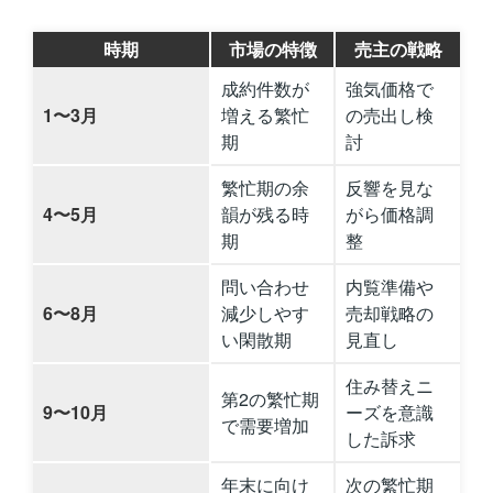
時期
市場の特徴
売主の戦略
成約件数が
強気価格で
1〜3月
増える繁忙
の売出し検
期
討
繁忙期の余
反響を見な
4〜5月
韻が残る時
がら価格調
期
整
問い合わせ
内覧準備や
6〜8月
減少しやす
売却戦略の
い閑散期
見直し
住み替えニ
第2の繁忙期
9〜10月
ーズを意識
で需要増加
した訴求
年末に向け
次の繁忙期