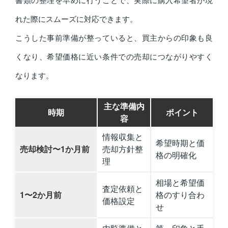
れた際にスムーズに対応できます。
こうした事前準備が整っていると、買主からの印象も良
くなり、希望価格に近い条件での売却につながりやすく
なります。
主な準備内
時期
ポイント
容
情報収集と
希望時期と価
売却検討〜1か月前
売却方針整
格の明確化
理
相場と希望価
査定依頼と
1〜2か月前
格のすり合わ
価格設定
せ