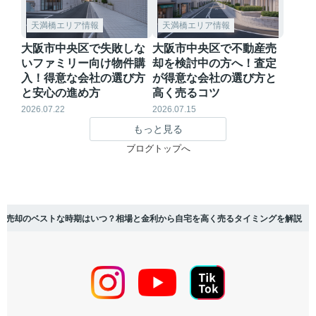
天満橋エリア情報
天満橋エリア情報
大阪市中央区で失敗しな
大阪市中央区で不動産売
いファミリー向け物件購
却を検討中の方へ！査定
入！得意な会社の選び方
が得意な会社の選び方と
と安心の進め方
高く売るコツ
2026.07.22
2026.07.15
もっと見る
ブログトップへ
産売却のベストな時期はいつ？相場と金利から自宅を高く売るタイミングを解説