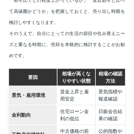
て高値圏かどうか」を把握しておくと、売り出し時期を
検討しやすくなります。
そのうえで、自分にとっての生活の節目や住み替えニー
ズと重なる時期に、売却を本格的に検討することがお勧
めです。
相場が高くな
相場の確認
要因
りやすい状態
方法
賃金上昇と雇
景気指標や
景気・雇用環境
用安定
報道確認
住宅ローン金
日銀会合結
金利動向
利の低位
果の確認
中古価格の前
公的指数や