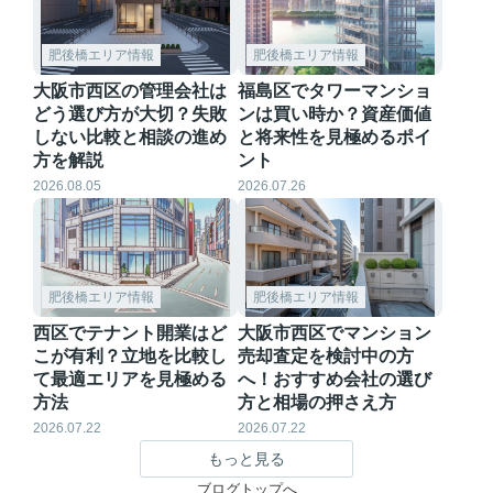
肥後橋エリア情報
肥後橋エリア情報
大阪市西区の管理会社は
福島区でタワーマンショ
どう選び方が大切？失敗
ンは買い時か？資産価値
しない比較と相談の進め
と将来性を見極めるポイ
方を解説
ント
2026.08.05
2026.07.26
肥後橋エリア情報
肥後橋エリア情報
西区でテナント開業はど
大阪市西区でマンション
こが有利？立地を比較し
売却査定を検討中の方
て最適エリアを見極める
へ！おすすめ会社の選び
方法
方と相場の押さえ方
2026.07.22
2026.07.22
もっと見る
ブログトップへ