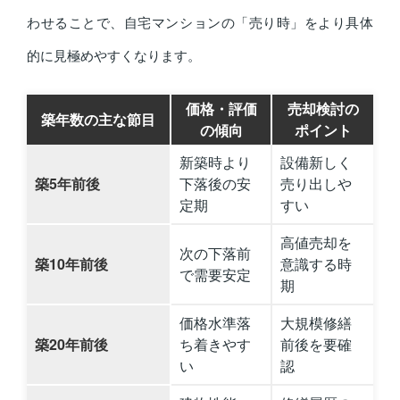
わせることで、自宅マンションの「売り時」をより具体
的に見極めやすくなります。
価格・評価
売却検討の
築年数の主な節目
の傾向
ポイント
新築時より
設備新しく
築5年前後
下落後の安
売り出しや
定期
すい
高値売却を
次の下落前
築10年前後
意識する時
で需要安定
期
価格水準落
大規模修繕
築20年前後
ち着きやす
前後を要確
い
認