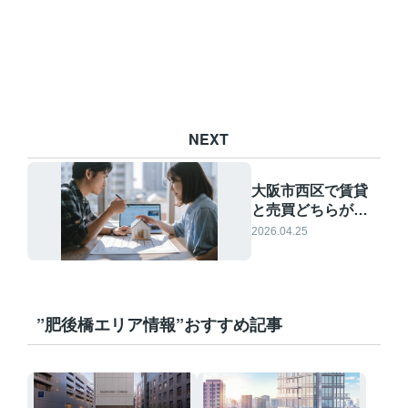
NEXT
大阪市西区で賃貸
と売買どちらが得
か比較！相場や特
2026.04.25
徴を踏まえた選び
方を解説
”肥後橋エリア情報”おすすめ記事