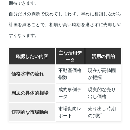
期待できます。
自分だけの判断で決めてしまわず、早めに相談しながら
計画を練ることで、相場が高い時期を逃さずに売却しや
すくなります。
主な活用デ
確認したい内容
活用の目的
ータ
不動産価格
現在が高値圏
価格水準の流れ
指数
か把握
成約事例デ
現実的な売り
周辺の具体的相場
ータ
出し価格
市場動向レ
売り出し時期
短期的な市場動向
ポート
の判断