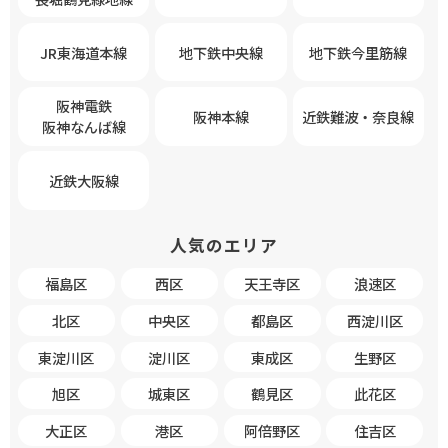
JR東海道本線
地下鉄中央線
地下鉄今里筋線
阪神電鉄
阪神本線
近鉄難波・奈良線
阪神なんば線
近鉄大阪線
人気のエリア
福島区
西区
天王寺区
浪速区
北区
中央区
都島区
西淀川区
東淀川区
淀川区
東成区
生野区
旭区
城東区
鶴見区
此花区
大正区
港区
阿倍野区
住吉区