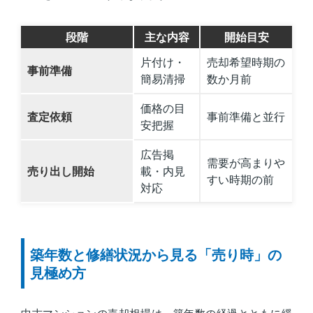
段階
主な内容
開始目安
片付け・
売却希望時期の
事前準備
簡易清掃
数か月前
価格の目
査定依頼
事前準備と並行
安把握
広告掲
需要が高まりや
売り出し開始
載・内見
すい時期の前
対応
築年数と修繕状況から見る「売り時」の
見極め方
中古マンションの売却相場は、築年数の経過とともに緩