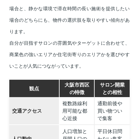
場合と、静かな環境で滞在時間の長い施術を提供したい
場合のどちらにも、物件の選択肢を取りやすい傾向があ
ります。
自分が目指すサロンの雰囲気やターゲットに合わせて、
商業色の強いエリアか住宅街寄りのエリアかを選びやす
いことが人気につながっています。
大阪市西区
サロン開業
観点
の特徴
との相性
複数路線利
通勤前後や
交通アクセス
用可能な都
買い物つい
心近接
で集客
人口増加と
平日休日問
人口動向
昼間人口の
わない集客