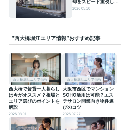
却をスピード重視した
い方へ？高く売る方法
2026.05.16
と価格設定や内覧対策
のポイントを解説
”西大橋堀江エリア情報”おすすめ記事
西大橋堀江エリア情報
西大橋堀江エリア情報
西大橋で賃貸一人暮らし
大阪市西区でマンション
は今がオススメ？相場と
SOHO活用は可能？エス
エリア選びのポイントを
テサロン開業向き物件選
解説
びのコツ
2026.08.01
2026.07.27