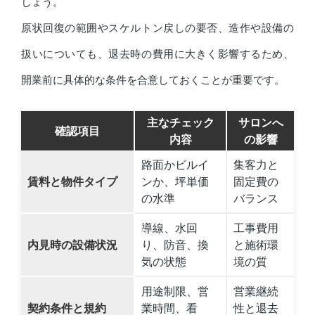
しょう。
原状回復の範囲やスケルトン戻しの要否、造作や設備の
扱いについても、退去時の費用に大きく影響するため、
開業前に具体的な条件を合意しておくことが重要です。
主なチェック
サロンへ
確認項目
内容
の影響
路面かビルイ
集客力と
賃料と物件タイプ
ンか、坪単価
固定費の
の水準
バランス
導線、水回
工事費用
内見時の設備状況
り、防音、換
と施術環
気の状態
境の質
用途制限、営
営業継続
契約条件と規約
業時間、看
性と退去