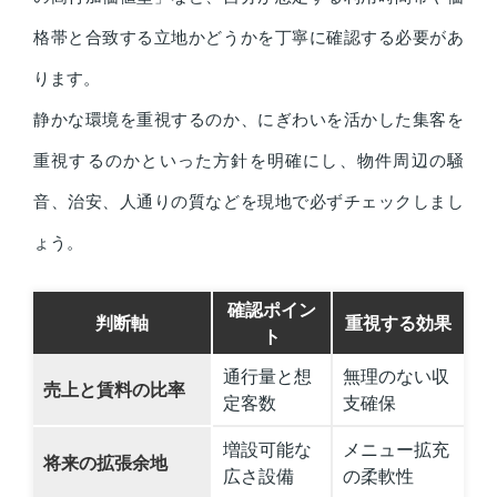
格帯と合致する立地かどうかを丁寧に確認する必要があ
ります。
静かな環境を重視するのか、にぎわいを活かした集客を
重視するのかといった方針を明確にし、物件周辺の騒
音、治安、人通りの質などを現地で必ずチェックしまし
ょう。
確認ポイン
判断軸
重視する効果
ト
通行量と想
無理のない収
売上と賃料の比率
定客数
支確保
増設可能な
メニュー拡充
将来の拡張余地
広さ設備
の柔軟性