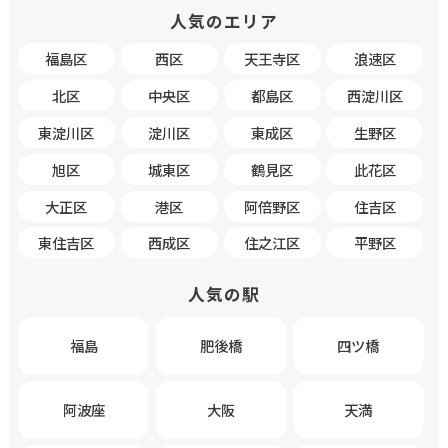
人気のエリア
福島区
西区
天王寺区
浪速区
北区
中央区
都島区
西淀川区
東淀川区
淀川区
東成区
生野区
旭区
城東区
鶴見区
此花区
大正区
港区
阿倍野区
住吉区
東住吉区
西成区
住之江区
平野区
人気の駅
福島
肥後橋
四ツ橋
阿波座
大阪
天満