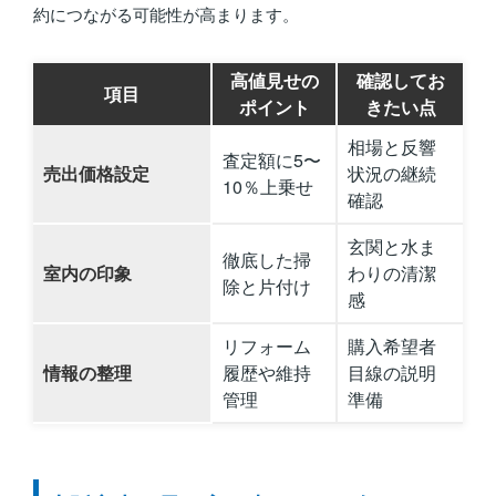
約につながる可能性が高まります。
高値見せの
確認してお
項目
ポイント
きたい点
相場と反響
査定額に5〜
売出価格設定
状況の継続
10％上乗せ
確認
玄関と水ま
徹底した掃
室内の印象
わりの清潔
除と片付け
感
リフォーム
購入希望者
情報の整理
履歴や維持
目線の説明
管理
準備