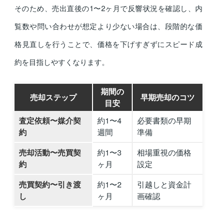
そのため、売出直後の1〜2ヶ月で反響状況を確認し、内
覧数や問い合わせが想定より少ない場合は、段階的な価
格見直しを行うことで、価格を下げすぎずにスピード成
約を目指しやすくなります。
期間の
売却ステップ
早期売却のコツ
目安
査定依頼〜媒介契
約1〜4
必要書類の早期
約
週間
準備
売却活動〜売買契
約1〜3
相場重視の価格
約
ヶ月
設定
売買契約〜引き渡
約1〜2
引越しと資金計
し
ヶ月
画確認