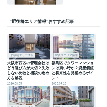
ール面のメリットを
詳しく解説
”肥後橋エリア情報”おすすめ記事
肥後橋エリア情報
肥後橋エリア情報
大阪市西区の管理会社は
福島区でタワーマンショ
どう選び方が大切？失敗
ンは買い時か？資産価値
しない比較と相談の進め
と将来性を見極めるポイ
方を解説
ント
2026.08.05
2026.07.26