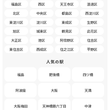
福島区
西区
天王寺区
浪速区
北区
中央区
都島区
西淀川区
東淀川区
淀川区
東成区
生野区
旭区
城東区
鶴見区
此花区
大正区
港区
阿倍野区
住吉区
東住吉区
西成区
住之江区
平野区
人気の駅
福島
肥後橋
四ツ橋
阿波座
大阪
天満
大阪梅田
天神橋筋六丁目
中津