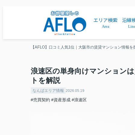
エリア検索
沿線
Area
Lin
【AFLO】口コミ人気1位｜大阪市の賃貸マンション情報を
浪速区の単身向けマンションは
トを解説
なんばエリア情報
2026.05.19
#売買契約
#資産形成
#浪速区