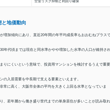
空室リスク抑制と利回り確保
態と地価動向
口が増加傾向にあり、直近20年間の年平均成長率もおおむねプラス
030年代頃までは現在と同水準かやや増加した水準の人口が維持さ
まりにくいという意味で、投資用マンションを検討するうえで重
ンの入居需要を中長期で支える要素といえます。
非常に高く、大阪市全体の平均を大きく上回る水準となっていま
り、若年層から働き盛り世代までの単身居住が多いことが読み取