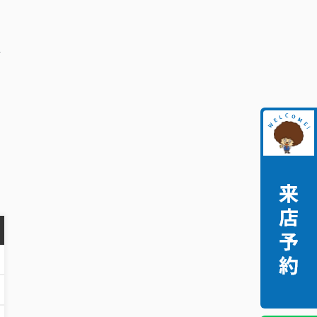
ン
変
、
定