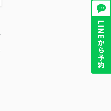
で
れ
要
れ