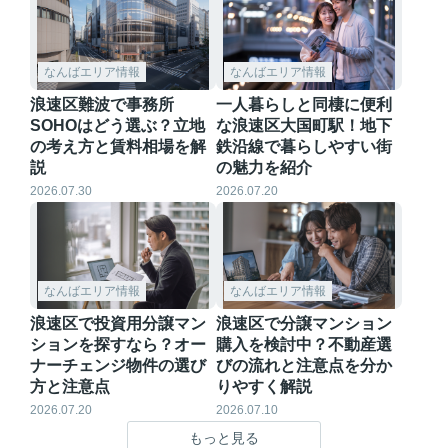
なんばエリア情報
なんばエリア情報
浪速区難波で事務所
一人暮らしと同棲に便利
SOHOはどう選ぶ？立地
な浪速区大国町駅！地下
の考え方と賃料相場を解
鉄沿線で暮らしやすい街
説
の魅力を紹介
2026.07.30
2026.07.20
なんばエリア情報
なんばエリア情報
浪速区で投資用分譲マン
浪速区で分譲マンション
ションを探すなら？オー
購入を検討中？不動産選
ナーチェンジ物件の選び
びの流れと注意点を分か
方と注意点
りやすく解説
2026.07.20
2026.07.10
もっと見る