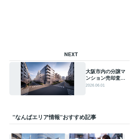
NEXT
大阪市内の分譲マ
ンション売却査定
は？相場を理解し
2026.06.01
て納得の価格で手
放す方法
”なんばエリア情報”おすすめ記事