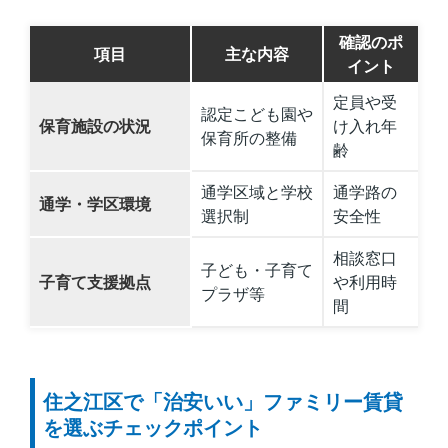
確認のポ
項目
主な内容
イント
定員や受
認定こども園や
保育施設の状況
け入れ年
保育所の整備
齢
通学区域と学校
通学路の
通学・学区環境
選択制
安全性
相談窓口
子ども・子育て
子育て支援拠点
や利用時
プラザ等
間
住之江区で「治安いい」ファミリー賃貸
を選ぶチェックポイント