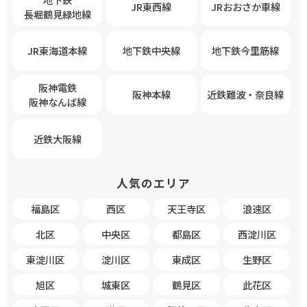
JR東西線
JRおおさか車線
長堀鶴見緑地線
JR東海道本線
地下鉄中央線
地下鉄今里筋線
阪神電鉄
阪神本線
近鉄難波・奈良線
阪神なんば線
近鉄大阪線
人気のエリア
福島区
西区
天王寺区
浪速区
北区
中央区
都島区
西淀川区
東淀川区
淀川区
東成区
生野区
旭区
城東区
鶴見区
此花区