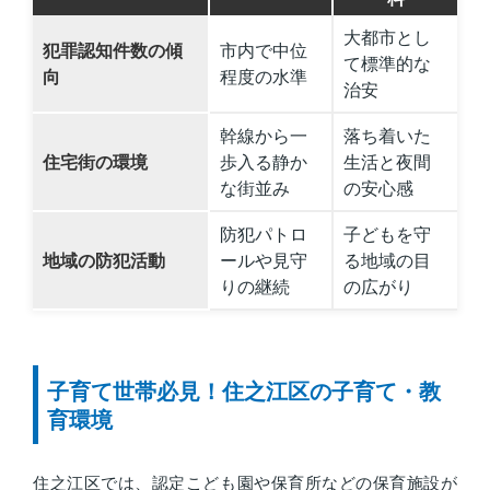
大都市とし
犯罪認知件数の傾
市内で中位
て標準的な
向
程度の水準
治安
幹線から一
落ち着いた
住宅街の環境
歩入る静か
生活と夜間
な街並み
の安心感
防犯パトロ
子どもを守
地域の防犯活動
ールや見守
る地域の目
りの継続
の広がり
子育て世帯必見！住之江区の子育て・教
育環境
住之江区では、認定こども園や保育所などの保育施設が