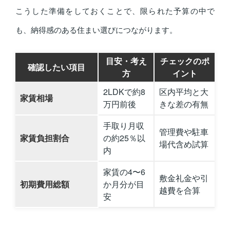
こうした準備をしておくことで、限られた予算の中で
も、納得感のある住まい選びにつながります。
目安・考え
チェックのポ
確認したい項目
方
イント
2LDKで約8
区内平均と大
家賃相場
万円前後
きな差の有無
手取り月収
管理費や駐車
家賃負担割合
の約25％以
場代含め試算
内
家賃の4〜6
敷金礼金や引
初期費用総額
か月分が目
越費を合算
安