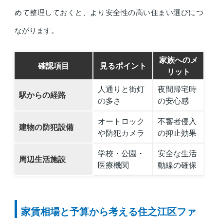
めて整理しておくと、より安全性の高い住まい選びにつ
ながります。
家族へのメ
確認項目
見るポイント
リット
人通りと街灯
夜間帰宅時
駅からの経路
の多さ
の安心感
オートロック
不審者侵入
建物の防犯設備
や防犯カメラ
の抑止効果
学校・公園・
安全な生活
周辺生活施設
医療機関
動線の確保
家賃相場と予算から考える住之江区ファ