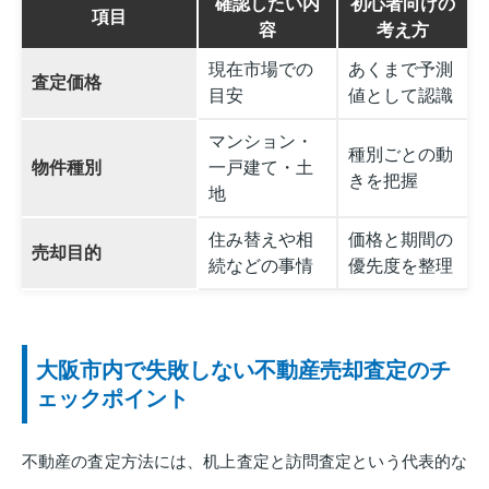
確認したい内
初心者向けの
項目
容
考え方
現在市場での
あくまで予測
査定価格
目安
値として認識
マンション・
種別ごとの動
物件種別
一戸建て・土
きを把握
地
住み替えや相
価格と期間の
売却目的
続などの事情
優先度を整理
大阪市内で失敗しない不動産売却査定のチ
ェックポイント
不動産の査定方法には、机上査定と訪問査定という代表的な