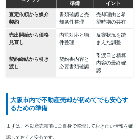
準備
イント
査定依頼から媒介
書類確認と売
売却理由と希
契約
却条件整理
望時期の共有
売出開始から価格
内覧対応と物
反響状況を踏
見直し
件整理
まえた調整
引渡日と精算
契約締結から引き
契約書内容と
内容の最終確
渡し
必要書類確認
認
大阪市内で不動産売却が初めてでも安心す
るための準備
まずは、不動産売却前にご自身で整理しておきたい情報を確
認しておくと安心です。