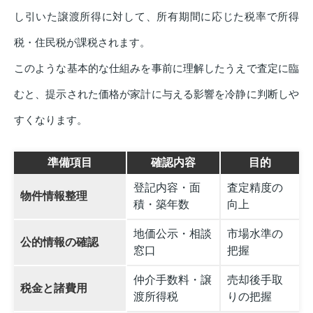
し引いた譲渡所得に対して、所有期間に応じた税率で所得
税・住民税が課税されます。
このような基本的な仕組みを事前に理解したうえで査定に臨
むと、提示された価格が家計に与える影響を冷静に判断しや
すくなります。
準備項目
確認内容
目的
登記内容・面
査定精度の
物件情報整理
積・築年数
向上
地価公示・相談
市場水準の
公的情報の確認
窓口
把握
仲介手数料・譲
売却後手取
税金と諸費用
渡所得税
りの把握