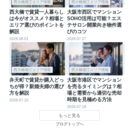
西大橋堀江エリア情報
西大橋堀江エリア情報
西大橋で賃貸一人暮らし
大阪市西区でマンション
は今がオススメ？相場と
SOHO活用は可能？エス
エリア選びのポイントを
テサロン開業向き物件選
解説
びのコツ
2026.08.01
2026.07.27
西大橋堀江エリア情報
西大橋堀江エリア情報
弁天町で賃貸か購入どっ
大阪市港区でマンション
ちが得？新婚夫婦の選び
を売るタイミングは？相
方を解説
場と需要から適切な売却
時期を見極める方法
2026.07.25
2026.07.18
もっと見る
ブログトップへ