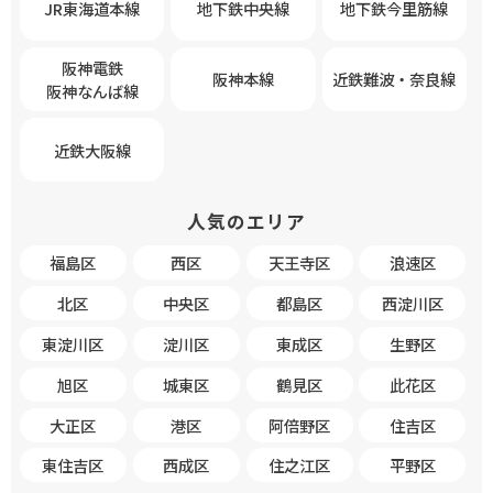
JR東海道本線
地下鉄中央線
地下鉄今里筋線
阪神電鉄
阪神本線
近鉄難波・奈良線
阪神なんば線
近鉄大阪線
人気のエリア
福島区
西区
天王寺区
浪速区
北区
中央区
都島区
西淀川区
東淀川区
淀川区
東成区
生野区
旭区
城東区
鶴見区
此花区
大正区
港区
阿倍野区
住吉区
東住吉区
西成区
住之江区
平野区