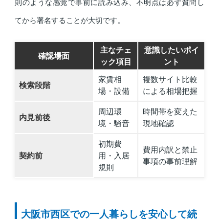
則のような感覚で事前に読み込み、不明点は必ず質問し
てから署名することが大切です。
主なチェ
意識したいポイ
確認場面
ック項目
ント
家賃相
複数サイト比較
検索段階
場・設備
による相場把握
周辺環
時間帯を変えた
内見前後
境・騒音
現地確認
初期費
費用内訳と禁止
契約前
用・入居
事項の事前理解
規則
大阪市西区での一人暮らしを安心して続