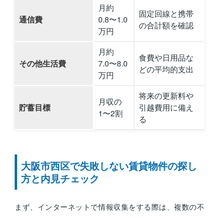
月約
固定回線と携帯
通信費
0.8〜1.0
の合計額を確認
万円
月約
食費や日用品な
その他生活費
7.0〜8.0
どの平均的支出
万円
将来の更新料や
月収の
貯蓄目標
引越費用に備え
1〜2割
る
大阪市西区で失敗しない賃貸物件の探し
方と内見チェック
まず、インターネットで情報収集をする際は、複数の不