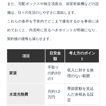
また、宅配ボックスや独立洗面台、浴室乾燥機などの設
備は、日々の生活のしやすさに直結します。
これらの条件を予算内でどこまで優先するかを事前に決
めておくと、内見時に見るべきポイントが明確になり、
契約後の後悔も減らせます。
目安金
考え方のポイン
項目
額
ト
手取り
収入に対する無
家賃
の約3分
理のない範囲
の1
季節変動を見込
月約1.2
水道光熱費
んだ余裕ある設
万円
定