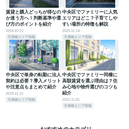
賃貸と購入どっちが得なの
中央区でファミリーに人気
か迷う方へ！判断基準や選
エリアはどこ？子育てしや
び方のポイントを紹介
すい場所の特徴も解説
2026.03.22
2025.11.19
天満橋エリア情報
天満橋エリア情報
中央区で単身の転勤に法人
中央区でファミリー同棲に
契約は必要？導入メリット
高額賃貸を選ぶ理由は？住
や注意点もまとめて紹介
み心地や物件選びのコツも
紹介
2025.11.15
天満橋エリア情報
2025.11.01
天満橋エリア情報