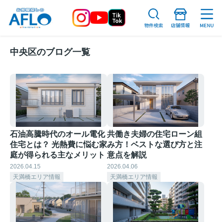
中央区のブログ一覧
石油高騰時代のオール電化
共働き夫婦の住宅ローン組
住宅とは？ 光熱費に悩む家
み方！ベストな選び方と注
庭が得られる主なメリット
意点を解説
2026.04.15
2026.04.06
天満橋エリア情報
天満橋エリア情報