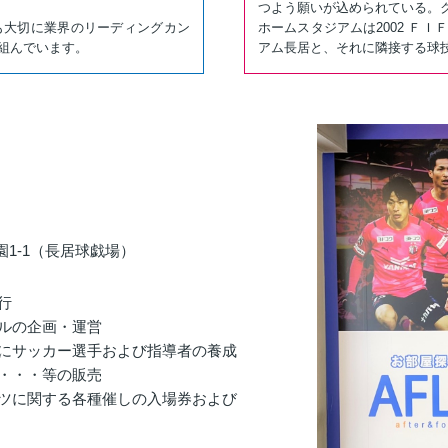
つよう願いが込められている。
も大切に業界のリーディングカン
ホームスタジアムは2002 Ｆ
組んでいます。
アム長居と、それに隣接する球
1-1（長居球戯場）
行
ールの企画・運営
びにサッカー選手および指導者の養成
料・・・等の販売
ーツに関する各種催しの入場券および