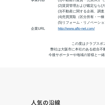
(2)賃貸管理および鑑定なら
(3)不動産に関する企画、調
(4)売買買取（区分所有・一
(5)リフォーム・リノベーシ
企業URL
http://www.aflo-net.com/
この度はクラブスポ
弊社は大阪市に本社のある総合不
今後サポーターや地域の皆様と一緒
人気の沿線