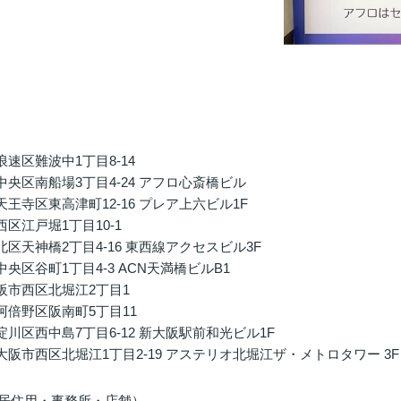
速区難波中1丁目8-14
央区南船場3丁目4-24 アフロ心斎橋ビル
寺区東高津町12-16 プレア上六ビル1F
区江戸堀1丁目10-1
天神橋2丁目4-16 東西線アクセスビル3F
区谷町1丁目4-3 ACN天満橋ビルB1
阪市西区北堀江2丁目1
倍野区阪南町5丁目11
区西中島7丁目6-12 新大阪駅前和光ビル1F
阪市西区北堀江1丁目2-19 アステリオ北堀江ザ・メトロタワー 3F
（居住用・事務所・店舗）