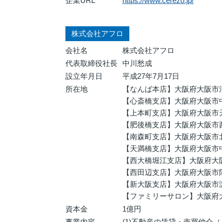
企業URL
https://www.cerezo.jp/
株式会社アフロ
会社名
株式会社アフロ
代表取締役社長
中川愁成
設立年月日
平成27年7月17日
所在地
【なんば本店】大阪府大阪市浪
【心斎橋支店】大阪府大阪市中
【上本町支店】大阪府大阪市天王
【肥後橋支店】大阪府大阪市西
【南森町支店】大阪府大阪市北区
【天満橋支店】大阪府大阪市中央
【西大橋堀江支店】大阪府大
【西田辺支店】大阪府大阪市阿
【新大阪支店】大阪府大阪市淀川
【ファミリーサロン】大阪府大
資本金
1億円
事業内容
(1)不動産の賃貸・売買仲介