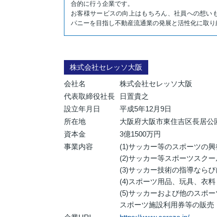
合的に行う企業です。
お客様サービスの向上はもちろん、社員への想い
パニーを目指し不動産流通業の発展と活性化に取り
株式会社セレッソ大阪
会社名
株式会社セレッソ大阪
代表取締役社長
日置貴之
設立年月日
平成5年12月9日
所在地
大阪府大阪市東住吉区長居公園
資本金
3億1500万円
事業内容
(1)サッカー等のスポーツの興
(2)サッカー等スポーツスク
(3)サッカー技術の指導なら
(4)スポーツ用品、玩具、衣
(5)サッカーおよび他のスポ
スポーツ施設利用券等の販売