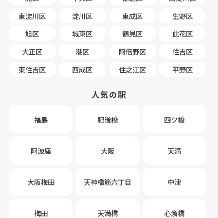
東淀川区
淀川区
東成区
生野区
旭区
城東区
鶴見区
此花区
大正区
港区
阿倍野区
住吉区
東住吉区
西成区
住之江区
平野区
人気の駅
福島
肥後橋
四ツ橋
阿波座
大阪
天満
大阪梅田
天神橋筋六丁目
中津
梅田
天満橋
心斎橋