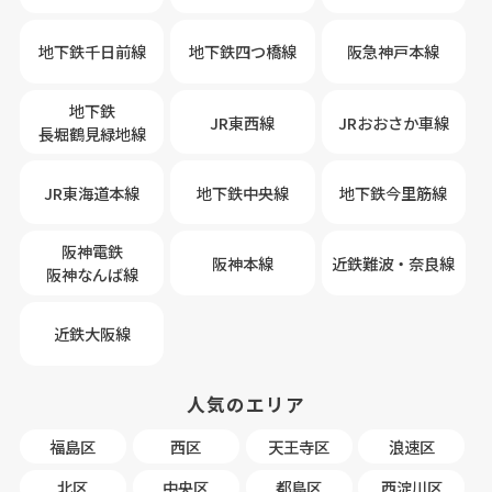
地下鉄千日前線
地下鉄四つ橋線
阪急神戸本線
地下鉄
JR東西線
JRおおさか車線
長堀鶴見緑地線
JR東海道本線
地下鉄中央線
地下鉄今里筋線
阪神電鉄
阪神本線
近鉄難波・奈良線
阪神なんば線
近鉄大阪線
人気のエリア
福島区
西区
天王寺区
浪速区
北区
中央区
都島区
西淀川区