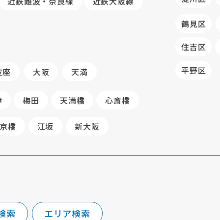
近鉄難波・奈良線
近鉄大阪線
鶴見区
住吉区
平野区
波座
大阪
天満
津
梅田
天満橋
心斎橋
京橋
江坂
新大阪
検索
エリア検索