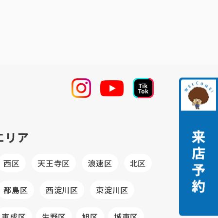
エリア
西区
天王寺区
浪速区
北区
都島区
西淀川区
東淀川区
東成区
生野区
旭区
城東区