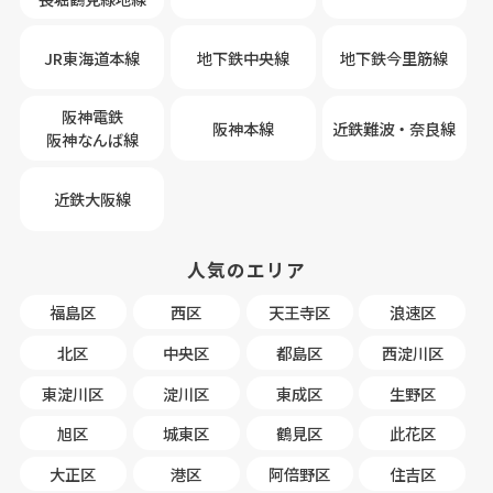
JR東海道本線
地下鉄中央線
地下鉄今里筋線
阪神電鉄
阪神本線
近鉄難波・奈良線
阪神なんば線
近鉄大阪線
人気のエリア
福島区
西区
天王寺区
浪速区
北区
中央区
都島区
西淀川区
東淀川区
淀川区
東成区
生野区
旭区
城東区
鶴見区
此花区
大正区
港区
阿倍野区
住吉区