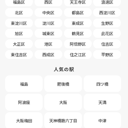
福島区
西区
天王寺区
浪速区
北区
中央区
都島区
西淀川区
東淀川区
淀川区
東成区
生野区
旭区
城東区
鶴見区
此花区
大正区
港区
阿倍野区
住吉区
東住吉区
西成区
住之江区
平野区
人気の駅
福島
肥後橋
四ツ橋
阿波座
大阪
天満
大阪梅田
天神橋筋六丁目
中津