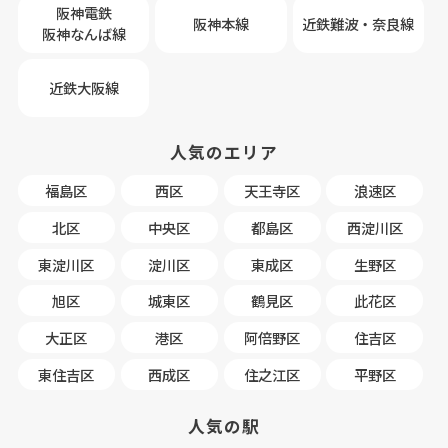
阪神電鉄
阪神本線
近鉄難波・奈良線
阪神なんば線
近鉄大阪線
人気のエリア
福島区
西区
天王寺区
浪速区
北区
中央区
都島区
西淀川区
東淀川区
淀川区
東成区
生野区
旭区
城東区
鶴見区
此花区
大正区
港区
阿倍野区
住吉区
東住吉区
西成区
住之江区
平野区
人気の駅