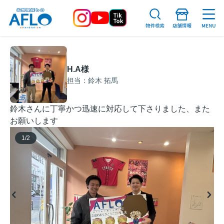
H.A様
担当：鈴木 拓馬
鈴木さんに丁寧かつ迅速に対応して下さりました、また
お願いします
1
/
2