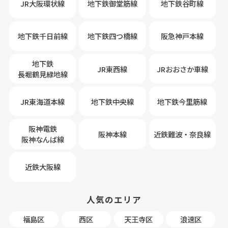
JR大阪環状線
地下鉄御堂筋線
地下鉄谷町線
地下鉄千日前線
地下鉄四つ橋線
阪急神戸本線
地下鉄
JR東西線
JRおおさか車線
長堀鶴見緑地線
JR東海道本線
地下鉄中央線
地下鉄今里筋線
阪神電鉄
阪神本線
近鉄難波・奈良線
阪神なんば線
近鉄大阪線
人気のエリア
福島区
西区
天王寺区
浪速区