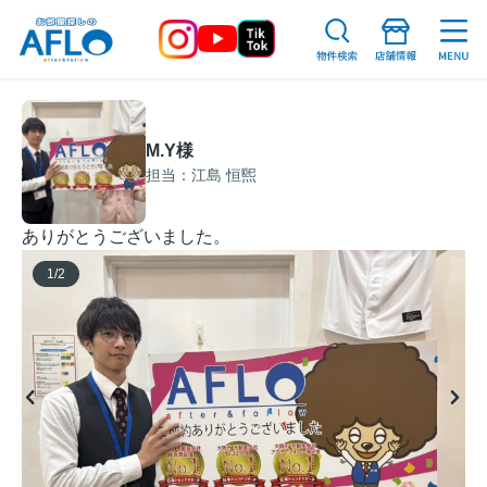
M.Y様
担当：江島 恒煕
ありがとうございました。
1
/
2