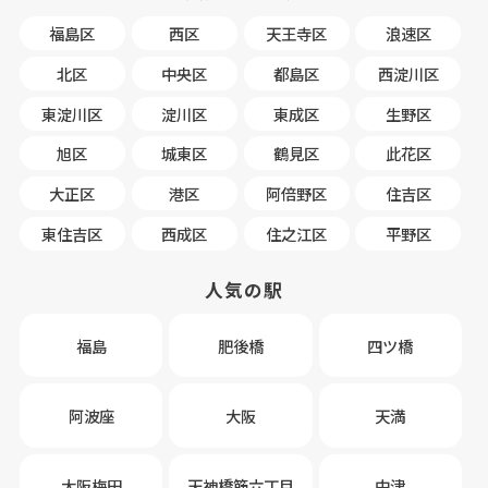
福島区
西区
天王寺区
浪速区
北区
中央区
都島区
西淀川区
東淀川区
淀川区
東成区
生野区
旭区
城東区
鶴見区
此花区
大正区
港区
阿倍野区
住吉区
東住吉区
西成区
住之江区
平野区
人気の駅
福島
肥後橋
四ツ橋
阿波座
大阪
天満
大阪梅田
天神橋筋六丁目
中津