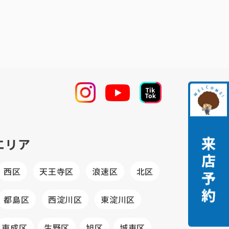
エリア
西区
天王寺区
浪速区
北区
都島区
西淀川区
東淀川区
東成区
生野区
旭区
城東区