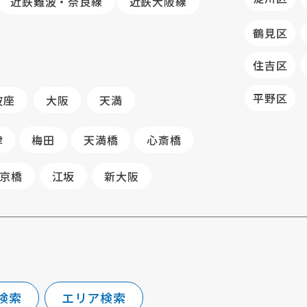
近鉄難波・奈良線
近鉄大阪線
鶴見区
住吉区
平野区
波座
大阪
天満
津
梅田
天満橋
心斎橋
京橋
江坂
新大阪
検索
エリア検索