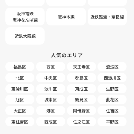
阪神電鉄
阪神本線
近鉄難波・奈良線
阪神なんば線
近鉄大阪線
人気のエリア
福島区
西区
天王寺区
浪速区
北区
中央区
都島区
西淀川区
東淀川区
淀川区
東成区
生野区
旭区
城東区
鶴見区
此花区
大正区
港区
阿倍野区
住吉区
東住吉区
西成区
住之江区
平野区