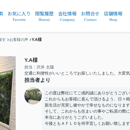
索
お気に入り
閲覧履歴
会社情報
お問合せ
店舗情報
Favorite
History
Company
Contact
Shop
Y.A様
探す
お客様の声
Y.A様
担当：沢井 太陽
交通に利便性がいいところでお探しいたしました。大変気
担当者より
この度は弊社にてご成約誠にありがとうござい
これからもお客様に喜んで頂けるよう、日々精
新生活が充実し健やかで幸せなものになります
そして、これからも住まいの事やご転居の際に
本当にありがとうございました。
今後ともＡＦＬＯを何卒宜しくお願い致します