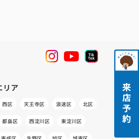
エリア
西区
天王寺区
浪速区
北区
都島区
西淀川区
東淀川区
東成区
生野区
旭区
城東区