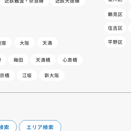
近鉄難波・奈良線
近鉄大阪線
鶴見区
住吉区
平野区
波座
大阪
天満
津
梅田
天満橋
心斎橋
京橋
江坂
新大阪
検索
エリア検索