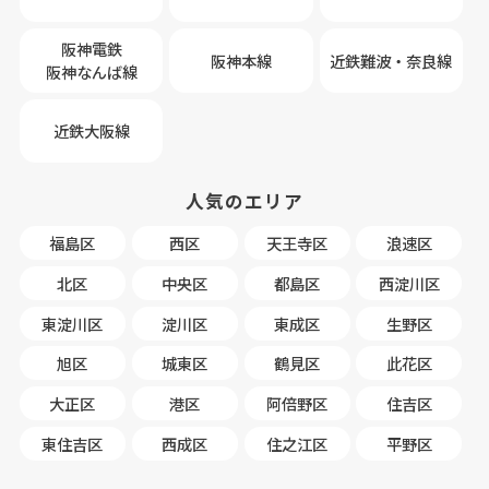
阪神電鉄
阪神本線
近鉄難波・奈良線
阪神なんば線
近鉄大阪線
人気のエリア
福島区
西区
天王寺区
浪速区
北区
中央区
都島区
西淀川区
東淀川区
淀川区
東成区
生野区
旭区
城東区
鶴見区
此花区
大正区
港区
阿倍野区
住吉区
東住吉区
西成区
住之江区
平野区