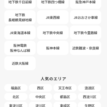
地下鉄千日前線
地下鉄四つ橋線
阪急神戸本線
地下鉄
JR東西線
JRおおさか車線
長堀鶴見緑地線
JR東海道本線
地下鉄中央線
地下鉄今里筋線
阪神電鉄
阪神本線
近鉄難波・奈良線
阪神なんば線
近鉄大阪線
人気のエリア
福島区
西区
天王寺区
浪速区
北区
中央区
都島区
西淀川区
東淀川区
淀川区
東成区
生野区