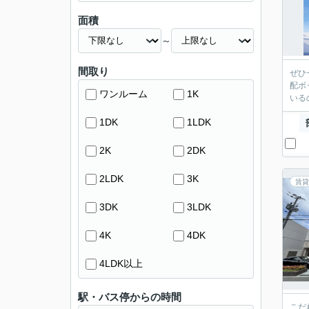
面積
～
間取り
ぜひ
配ボ
ワンルーム
1K
いる
1DK
1LDK
2K
2DK
2LDK
3K
賃貸
3DK
3LDK
4K
4DK
4LDK以上
駅・バス停からの時間
こだ