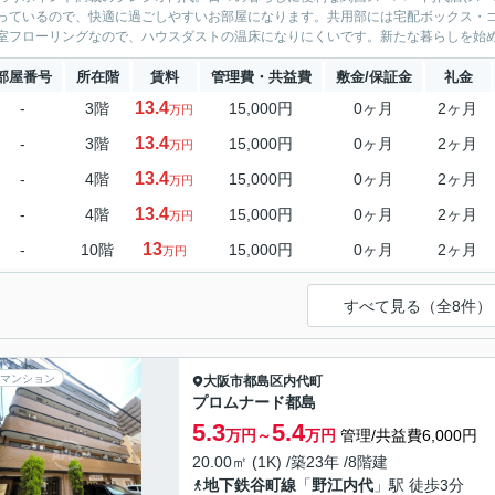
っているので、快適に過ごしやすいお部屋になります。共用部には宅配ボックス・ゴ
室フローリングなので、ハウスダストの温床になりにくいです。新たな暮らしを始める
部屋番号
所在階
賃料
管理費・共益費
敷金/保証金
礼金
13.4
-
3階
15,000円
0ヶ月
2ヶ月
万円
13.4
-
3階
15,000円
0ヶ月
2ヶ月
万円
13.4
-
4階
15,000円
0ヶ月
2ヶ月
万円
13.4
-
4階
15,000円
0ヶ月
2ヶ月
万円
13
-
10階
15,000円
0ヶ月
2ヶ月
万円
すべて見る（全8件）
マンション
大阪市都島区
内代町
プロムナード都島
5.3
5.4
万円～
万円
管理/共益費6,000円
20.00㎡ (1K) /築23年 /8階建
地下鉄谷町線
「
野江内代
」駅 徒歩3分