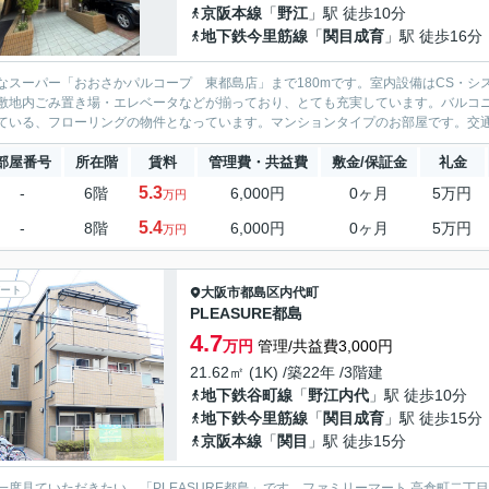
京阪本線
「
野江
」駅 徒歩10分
地下鉄今里筋線
「
関目成育
」駅 徒歩16分
なスーパー「おおさかパルコープ 東都島店」まで180mです。室内設備はCS・
敷地内ごみ置き場・エレベータなどが揃っており、とても充実しています。バルコ
ている、フローリングの物件となっています。マンションタイプのお部屋です。交通ア
部屋番号
所在階
賃料
管理費・共益費
敷金/保証金
礼金
5.3
-
6階
6,000円
0ヶ月
5万円
万円
5.4
-
8階
6,000円
0ヶ月
5万円
万円
ート
大阪市都島区
内代町
PLEASURE都島
4.7
万円
管理/共益費3,000円
21.62㎡ (1K) /築22年 /3階建
地下鉄谷町線
「
野江内代
」駅 徒歩10分
地下鉄今里筋線
「
関目成育
」駅 徒歩15分
京阪本線
「
関目
」駅 徒歩15分
一度見ていただきたい、「PLEASURE都島」です。ファミリーマート 高倉町二