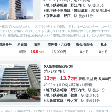
49.20㎡ (2LDK) /予定 /15階建
地下鉄谷町線
「
野江内代
」駅 徒歩5分
地下鉄今里筋線
「
関目成育
」駅 徒歩15分
京阪本線
「
野江
」駅 徒歩11分
一度見ていただきたい、「スプランディッド都島」です。ホームセンター「コーナン
ックスなどが備わっておりとても充実しています。洗面所が独立した物件ですので
ので、建物内は基本的に住民のみという環境に安心感が得られます。2人入居可能な物
部屋番号
所在階
賃料
管理費・共益費
敷金/保証金
礼金
18.9
-
15階
15,000円
0ヶ月
0ヶ月
万円
マンション
大阪市都島区
内代町
プレジオ内代
13
13.7
万円～
万円
管理/共益費15,000円
40.02㎡ (1LDK) /築7年 /11階建
地下鉄谷町線
「
野江内代
」駅 徒歩3分
地下鉄谷町線
「
都島
」駅 徒歩10分
大阪環状線
「
桜ノ宮
」駅 徒歩23分
わりポイント満載のプレジオ内代。日々の暮らしに便利な関西スーパー 内代店(スー