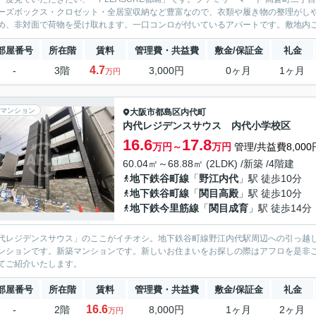
ーズボックス・クロゼット・全居室収納など豊富なので、衣類や履き物の整理がし
め、非対面で荷物を受け取れます。一口コンロが付いているアパートです。敷地内ごみ
部屋番号
所在階
賃料
管理費・共益費
敷金/保証金
礼金
4.7
-
3階
3,000円
0ヶ月
1ヶ月
万円
マンション
大阪市都島区
内代町
内代レジデンスサウス 内代小学校区
16.6
17.8
万円～
万円
管理/共益費8,000
60.04㎡～68.88㎡ (2LDK) /新築 /4階建
地下鉄谷町線
「
野江内代
」駅 徒歩10分
地下鉄谷町線
「
関目高殿
」駅 徒歩10分
地下鉄今里筋線
「
関目成育
」駅 徒歩14分
代レジデンスサウス」のここがイチオシ。地下鉄谷町線野江内代駅周辺への引っ越
ンションです。新築マンションです。新しいお住まいをお探しの際はアフロを是非
てご紹介いたします。
部屋番号
所在階
賃料
管理費・共益費
敷金/保証金
礼金
16.6
-
2階
8,000円
1ヶ月
2ヶ月
万円