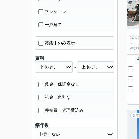
マンション
一戸建て
近く
募集中のみ表示
す。
生活
賃料
～
敷金・保証金なし
礼金・敷引なし
共益費・管理費込み
賃貸
築年数