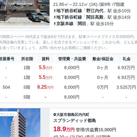
21.85㎡～22.12㎡ (1K) /築9年 /7階建
地下鉄谷町線
「
野江内代
」駅 徒歩10分
地下鉄谷町線
「
関目高殿
」駅 徒歩14分
京阪本線
「
関目
」駅 徒歩15分
の関西スーパー 内代店まで徒歩6分で行けます。駐車スペースプライス月33000
共用設備の充実している、楽しく生活できるマンションです。これから先、どんな
を送っていきましょう。お問い合わせもお気軽にご連絡ください。
部屋番号
所在階
賃料
管理費・共益費
敷金/保証金
礼金
5.5
-
1階
8,000円
0ヶ月
6.93万円
万円
5.5
-
1階
8,000円
0ヶ月
6.93万円
万円
6.25
504
5階
8,000円
0万円
3.525万円
万円
-
-
5階
8,000円
-
-
マンション
大阪市都島区
内代町
スプランディッド都島
18.9
万円
管理/共益費15,000円