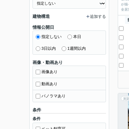
が揃
全居
建物構造
追加する
情報公開日
指定しない
本日
3日以内
1週間以内
画像・動画あり
画像あり
動画あり
パノラマあり
賃貸
条件
条件
ペット飼育可