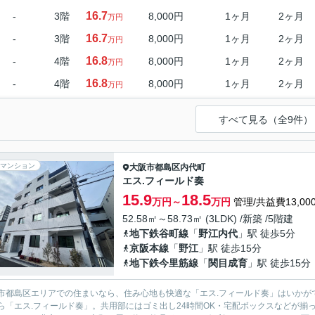
16.7
-
3階
8,000円
1ヶ月
2ヶ月
万円
16.7
-
3階
8,000円
1ヶ月
2ヶ月
万円
16.8
-
4階
8,000円
1ヶ月
2ヶ月
万円
16.8
-
4階
8,000円
1ヶ月
2ヶ月
万円
すべて見る（全9件）
マンション
大阪市都島区
内代町
エス.フィールド奏
15.9
18.5
万円～
万円
管理/共益費13,00
52.58㎡～58.73㎡ (3LDK) /新築 /5階建
地下鉄谷町線
「
野江内代
」駅 徒歩5分
京阪本線
「
野江
」駅 徒歩15分
地下鉄今里筋線
「
関目成育
」駅 徒歩15分
市都島区エリアでの住まいなら、住み心地も快適な「エス.フィールド奏」はいかが
ら「エス.フィールド奏」。共用部にはゴミ出し24時間OK・宅配ボックスなどが