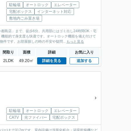
駐輪場
オートロック
エレベーター
宅配ボックス
インターネット対応
敷地内ごみ置き場
都島店」まで、徒歩6分。共用部にはゴミ出し24時間OK・宅
、機能的で身支度も快適です。オートロック機能を備え付けて
件です。お部屋探しの時の不安や疑問...
もっと見る
間取り
面積
詳細
お気に入り
2LDK
49.20㎡
詳細を見る
追加する
駐輪場
オートロック
エレベーター
CATV
光ファイバー
宅配ボックス
パー)まで317mです。室内設備は洗面化粧台・浴室乾燥機など