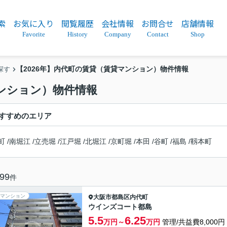
索
お気に入り
閲覧履歴
会社情報
お問合せ
店舗情報
Favorite
History
Company
Contact
Shop
【2026年】内代町の賃貸（賃貸マンション）物件情報
探す
マンション）物件情報
すすめのエリア
町
/
南堀江
/
立売堀
/
江戸堀
/
北堀江
/
京町堀
/
本田
/
谷町
/
福島
/
靱本町
99
件
マンション
大阪市都島区
内代町
ウインズコート都島
5.5
6.25
万円～
万円
管理/共益費8,000円