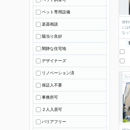
ペット専用設備
便利
楽器相談
には
なっ
陽当り良好
閑静な住宅地
デザイナーズ
リノベーション済
アパ
保証人不要
事務所可
２人入居可
バリアフリー
ぜひ