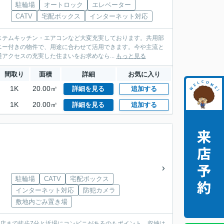
駐輪場
オートロック
エレベーター
CATV
宅配ボックス
インターネット対応
システムキッチン・エアコンなど大変充実しております。共用部
ニー付きの物件で、用途に合わせて活用できます。今や主流と
クセスの充実した住まいをお求めなら...
もっと見る
間取り
面積
詳細
お気に入り
1K
20.00㎡
詳細を見る
追加する
1K
20.00㎡
詳細を見る
追加する
駐輪場
CATV
宅配ボックス
インターネット対応
防犯カメラ
敷地内ごみ置き場
丁目店まで徒歩7分と近場にコンビニがあるのもポイント。収納は