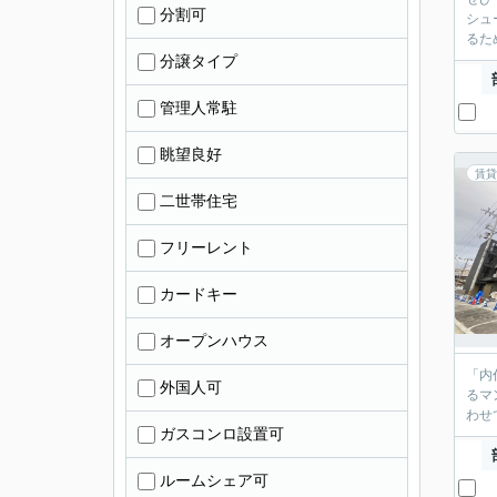
分割可
シュ
るた
分譲タイプ
管理人常駐
眺望良好
賃貸
二世帯住宅
フリーレント
カードキー
オープンハウス
「内
外国人可
るマ
わせ
ガスコンロ設置可
ルームシェア可