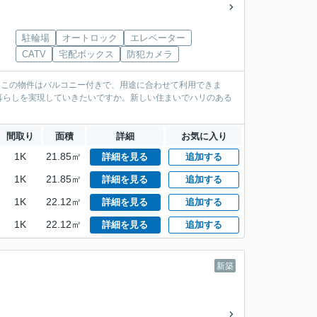
駐輪場
オートロック
エレベーター
CATV
宅配ボックス
防犯カメラ
円。この物件はバルコニー付きで、用途に合わせて利用できま
暮らしを実現していきたいですか。新しい住まいでハリのある
間取り
面積
詳細
お気に入り
1K
21.85㎡
詳細を見る
追加する
1K
21.85㎡
詳細を見る
追加する
1K
22.12㎡
詳細を見る
追加する
1K
22.12㎡
詳細を見る
追加する
新築