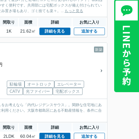
やすく便利です。共用部には宅配ボックスが備え付けられてい
置き場もあり、ゴミ捨ても楽々。...
もっと見る
間取り
面積
詳細
お気に入り
1K
21.62㎡
詳細を見る
追加する
新築
円
駐輪場
オートロック
エレベーター
CATV
光ファイバー
宅配ボックス
しをお考えなら「内代レジデンスサウス」。閑静な住宅地にあ
ご利用ください。大阪市都島区にある不動産情報を、条件に合
間取り
面積
詳細
お気に入り
2LDK
60.04㎡
詳細を見る
追加する