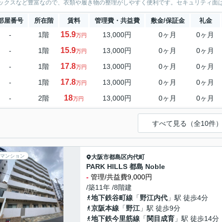
ックスなど豊富なので、衣類や履き物の整理がしやすく便利です。セキュリティ面は、
部屋番号
所在階
賃料
管理費・共益費
敷金/保証金
礼金
15.9
-
1階
13,000円
0ヶ月
0ヶ月
万円
15.9
-
1階
13,000円
0ヶ月
0ヶ月
万円
17.8
-
1階
13,000円
0ヶ月
0ヶ月
万円
17.8
-
1階
13,000円
0ヶ月
0ヶ月
万円
18
-
2階
13,000円
0ヶ月
0ヶ月
万円
すべて見る（全10件
マンション
大阪市都島区
内代町
PARK HILLS 都島 Noble
-
管理/共益費9,000円
/築11年 /8階建
地下鉄谷町線
「
野江内代
」駅 徒歩4分
京阪本線
「
野江
」駅 徒歩9分
地下鉄今里筋線
「
関目成育
」駅 徒歩14分