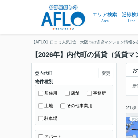
エリア検索
沿線検
Area
Line
【AFLO】口コミ人気1位｜大阪市の賃貸マンション情報を
【2026年】内代町の賃貸（賃貸
お
内代町
変更
物件種別
新
居住用
店舗
事務所
土地
その他事業用
21
棟
駐車場
賃貸
アパート