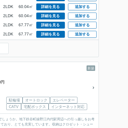
2LDK
60.04㎡
詳細を見る
追加する
2LDK
60.04㎡
詳細を見る
追加する
2LDK
67.77㎡
詳細を見る
追加する
2LDK
67.77㎡
詳細を見る
追加する
新築
0円
駐輪場
オートロック
エレベーター
CATV
宅配ボックス
インターネット対応
でしょうか。地下鉄谷町線野江内代駅周辺への引っ越しをお考
揃っており、とても充実しています。収納はクロゼット・シュー