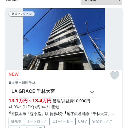
賃貸マンション
NEW
大阪市旭区千林
LA GRACE 千林大宮
13.1
13.4
万円～
万円
管理/共益費10,000円
41.03㎡ (1LDK) /築1年 /11階建
京阪本線「森小路」駅 徒歩4分
地下鉄谷町線「千林大宮」駅 徒歩6分
駐輪場
オートロック
エレベーター
CATV
宅配ボックス