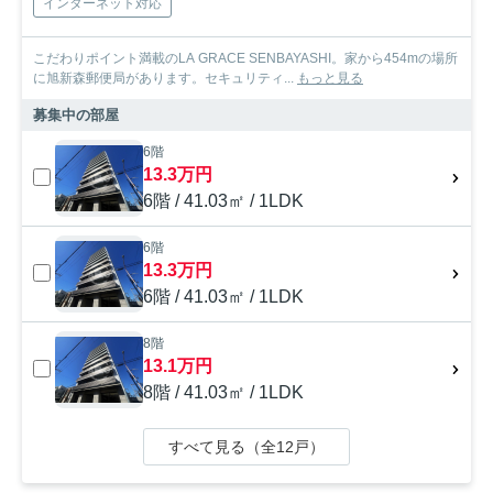
インターネット対応
こだわりポイント満載のLA GRACE SENBAYASHI。家から454mの場所
に旭新森郵便局があります。セキュリティ...
もっと見る
募集中の部屋
6階
13.3万円
6階 / 41.03㎡ / 1LDK
6階
13.3万円
6階 / 41.03㎡ / 1LDK
8階
13.1万円
8階 / 41.03㎡ / 1LDK
すべて見る（全12戸）