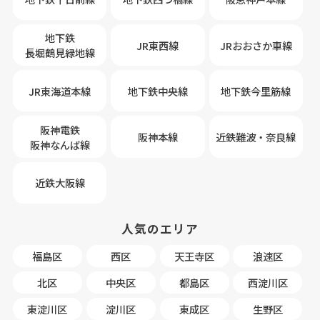
地下鉄
JR東西線
JRおおさか車線
長堀鶴見緑地線
JR東海道本線
地下鉄中央線
地下鉄今里筋線
阪神電鉄
阪神本線
近鉄難波・奈良線
阪神なんば線
近鉄大阪線
人気のエリア
福島区
西区
天王寺区
浪速区
北区
中央区
都島区
西淀川区
東淀川区
淀川区
東成区
生野区