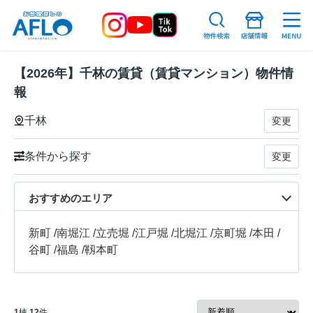
【2026年】千林の賃貸（賃貸マンション）物件情
報
千林
変更
条件から探す
変更
おすすめのエリア
新町
/
南堀江
/
立売堀
/
江戸堀
/
北堀江
/
京町堀
/
本田
/
谷町
/
福島
/
靱本町
1
棟
12
件