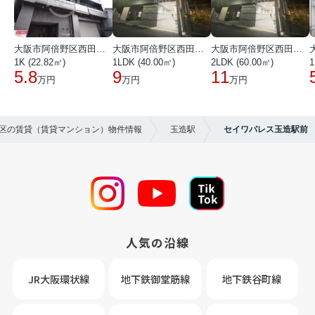
大阪市阿倍野区西田辺町１丁目
大阪市阿倍野区西田辺町１丁目
大阪市阿倍野区西田辺町１丁目
1K (22.82㎡)
1LDK (40.00㎡)
2LDK (60.00㎡)
1
5.8
9
11
万円
万円
万円
央区の賃貸（賃貸マンション）物件情報
玉造駅
セイワパレス玉造駅前
人気の沿線
JR大阪環状線
地下鉄御堂筋線
地下鉄谷町線