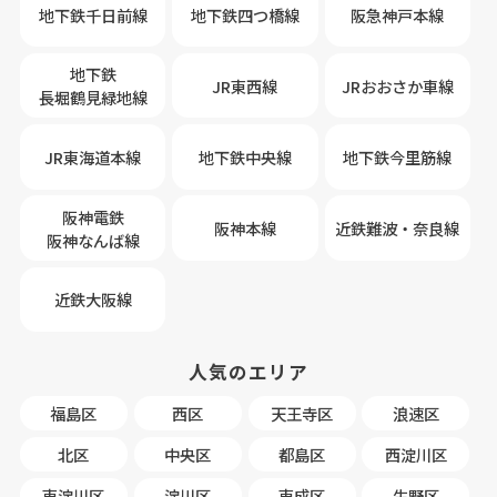
地下鉄千日前線
地下鉄四つ橋線
阪急神戸本線
地下鉄
JR東西線
JRおおさか車線
長堀鶴見緑地線
JR東海道本線
地下鉄中央線
地下鉄今里筋線
阪神電鉄
阪神本線
近鉄難波・奈良線
阪神なんば線
近鉄大阪線
人気のエリア
福島区
西区
天王寺区
浪速区
北区
中央区
都島区
西淀川区
東淀川区
淀川区
東成区
生野区