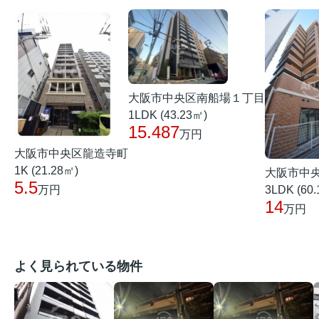
大阪市中央区南船場１丁目
1LDK (43.23㎡)
15.487
万円
大阪市中央区龍造寺町
1K (21.28㎡)
大阪市中
5.5
3LDK (60
万円
14
万円
よく見られている物件