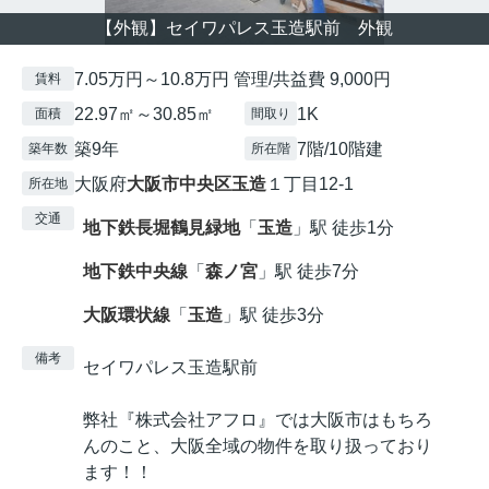
【外観】セイワパレス玉造駅前 外観
7.05万円～10.8万円 管理/共益費 9,000円
賃料
22.97㎡～30.85㎡
1K
面積
間取り
築9年
7階/10階建
築年数
所在階
大阪府
大阪市中央区
玉造
１丁目12-1
所在地
交通
地下鉄長堀鶴見緑地
「
玉造
」駅 徒歩1分
地下鉄中央線
「
森ノ宮
」駅 徒歩7分
大阪環状線
「
玉造
」駅 徒歩3分
備考
セイワパレス玉造駅前
弊社『株式会社アフロ』では大阪市はもちろ
んのこと、大阪全域の物件を取り扱っており
ます！！