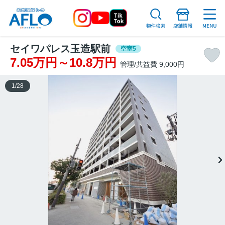
セイワパレス玉造駅前
空室5
7.05万円～10.8万円
管理/共益費 9,000円
1
/
28