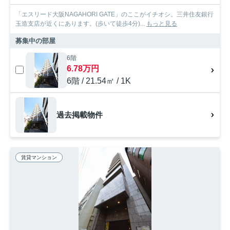
「エスリード大阪NAGAHORI GATE」のここがイチオシ。三井住友銀行
玉造支店が近くにあります。(歩いて徒歩4分)...
もっと見る
募集中の部屋
6階
6.78万円
6階 / 21.54㎡ / 1K
過去掲載物件
賃貸マンション