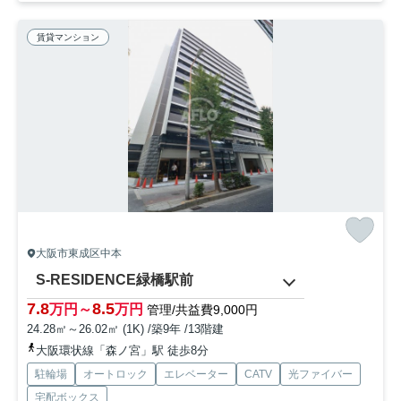
賃貸マンション
大阪市東成区中本
S-RESIDENCE緑橋駅前
7.8
8.5
万円～
万円
管理/共益費9,000円
24.28㎡～26.02㎡ (1K) /築9年 /13階建
大阪環状線「森ノ宮」駅 徒歩8分
駐輪場
オートロック
エレベーター
CATV
光ファイバー
宅配ボックス