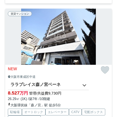
賃貸マンション
NEW
大阪市東成区中道
ララプレイス森ノ宮ベーネ
8.527
万円
管理/共益費9,730円
26.29㎡ (1K) /築7年 /10階建
大阪環状線「森ノ宮」駅 徒歩5分
駐輪場
オートロック
エレベーター
CATV
宅配ボックス