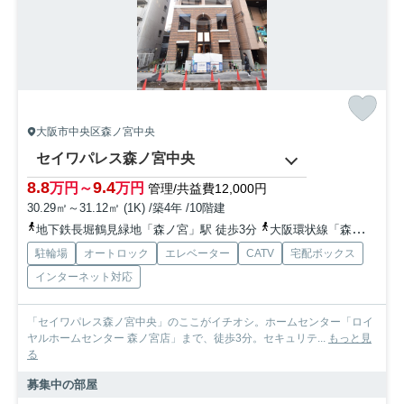
大阪市中央区森ノ宮中央
セイワパレス森ノ宮中央
8.8
9.4
万円～
万円
管理/共益費12,000円
30.29㎡～31.12㎡ (1K) /築4年 /10階建
地下鉄長堀鶴見緑地「森ノ宮」駅 徒歩3分
大阪環状線「森ノ宮」駅 徒歩3分
駐輪場
オートロック
エレベーター
CATV
宅配ボックス
インターネット対応
「セイワパレス森ノ宮中央」のここがイチオシ。ホームセンター「ロイ
ヤルホームセンター 森ノ宮店」まで、徒歩3分。セキュリテ...
もっと見
る
募集中の部屋