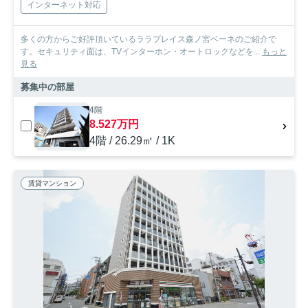
インターネット対応
多くの方からご好評頂いているララプレイス森ノ宮ベーネのご紹介で
す。セキュリティ面は、TVインターホン・オートロックなどを...
もっと
見る
募集中の部屋
4階
8.527万円
4階 / 26.29㎡ / 1K
賃貸マンション