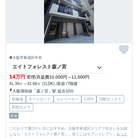
大阪市東成区中本
エイトフォレスト森ノ宮
14
万円
管理/共益費10,000円～11,000円
41.39㎡～41.68㎡ (1LDK) /新築 /7階建
大阪環状線「森ノ宮」駅 徒歩10分
駐輪場
オートロック
エレベーター
CATV
宅配ボックス
防犯カメラ
新築
こだわりで選びたい方におすすめ。大阪市東成区エリアで住まいをお探
しなら「エイトフォレスト森ノ宮」。近くにはセブンイレブン...
もっと