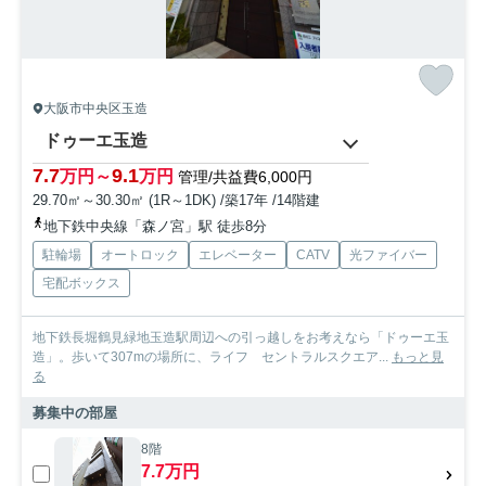
大阪市中央区玉造
ドゥーエ玉造
7.7
9.1
万円～
万円
管理/共益費6,000円
29.70㎡～30.30㎡ (1R～1DK) /築17年 /14階建
地下鉄中央線「森ノ宮」駅 徒歩8分
駐輪場
オートロック
エレベーター
CATV
光ファイバー
宅配ボックス
地下鉄長堀鶴見緑地玉造駅周辺への引っ越しをお考えなら「ドゥーエ玉
造」。歩いて307mの場所に、ライフ セントラルスクエア...
もっと見
る
募集中の部屋
8階
7.7万円