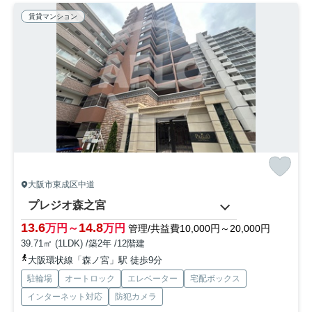
賃貸マンション
大阪市東成区中道
プレジオ森之宮
13.6
14.8
万円～
万円
管理/共益費10,000円～20,000円
39.71㎡ (1LDK) /築2年 /12階建
大阪環状線「森ノ宮」駅 徒歩9分
駐輪場
オートロック
エレベーター
宅配ボックス
インターネット対応
防犯カメラ