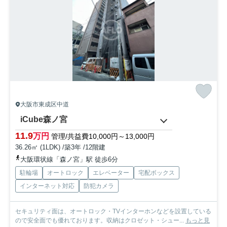
大阪市東成区中道
iCube森ノ宮
11.9
万円
管理/共益費10,000円～13,000円
36.26㎡ (1LDK) /築3年 /12階建
大阪環状線「森ノ宮」駅 徒歩6分
駐輪場
オートロック
エレベーター
宅配ボックス
インターネット対応
防犯カメラ
セキュリティ面は、オートロック・TVインターホンなどを設置している
ので安全面でも優れております。収納はクロゼット・シュー...
もっと見