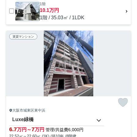
1階
10.1万円
1階 / 35.03㎡ / 1LDK
賃貸マンション
大阪市城東区東中浜
Luxe緑橋
6.7
7
万円～
万円
管理/共益費6,000円
22.52㎡～22.60㎡ (1K) /築10年 /8階建