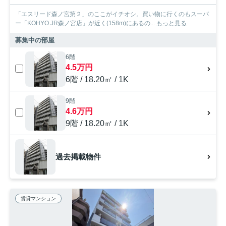
「エスリード森ノ宮第２」のここがイチオシ。買い物に行くのもスーパ
ー「KOHYO JR森ノ宮店」が近く(158m)にあるの...
もっと見る
募集中の部屋
6階
4.5万円
6階 / 18.20㎡ / 1K
9階
4.6万円
9階 / 18.20㎡ / 1K
過去掲載物件
賃貸マンション