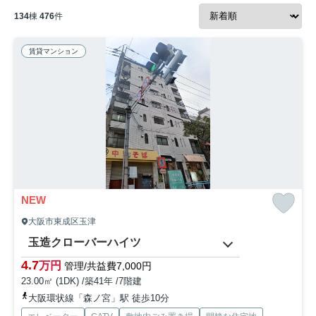
134
棟
476
件
賃貸マンション
NEW
大阪市東成区玉津
玉造クローバーハイツ
4.7
万円
管理/共益費7,000円
23.00㎡ (1DK) /築41年 /7階建
大阪環状線「森ノ宮」駅 徒歩10分