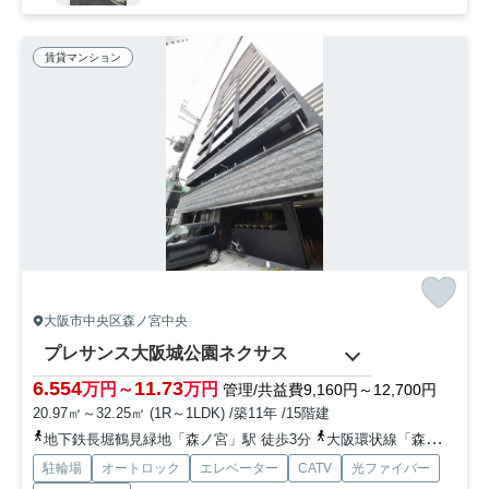
賃貸マンション
大阪市中央区森ノ宮中央
プレサンス大阪城公園ネクサス
6.554
11.73
万円～
万円
管理/共益費9,160円～12,700円
20.97㎡～32.25㎡ (1R～1LDK) /築11年 /15階建
地下鉄長堀鶴見緑地「森ノ宮」駅 徒歩3分
大阪環状線「森ノ宮」駅 徒歩5分
駐輪場
オートロック
エレベーター
CATV
光ファイバー