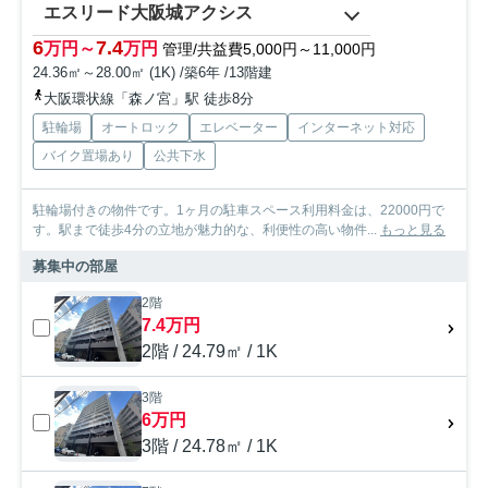
エスリード大阪城アクシス
6
7.4
万円～
万円
管理/共益費5,000円～11,000円
24.36㎡～28.00㎡ (1K) /築6年 /13階建
大阪環状線「森ノ宮」駅 徒歩8分
駐輪場
オートロック
エレベーター
インターネット対応
バイク置場あり
公共下水
駐輪場付きの物件です。1ヶ月の駐車スペース利用料金は、22000円で
す。駅まで徒歩4分の立地が魅力的な、利便性の高い物件...
もっと見る
募集中の部屋
2階
7.4万円
2階 / 24.79㎡ / 1K
3階
6万円
3階 / 24.78㎡ / 1K