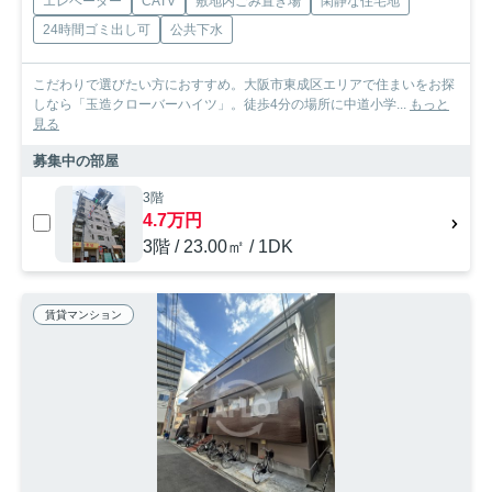
エレベーター
CATV
敷地内ごみ置き場
閑静な住宅地
24時間ゴミ出し可
公共下水
こだわりで選びたい方におすすめ。大阪市東成区エリアで住まいをお探
しなら「玉造クローバーハイツ」。徒歩4分の場所に中道小学...
もっと
見る
募集中の部屋
3階
4.7万円
3階 / 23.00㎡ / 1DK
賃貸マンション