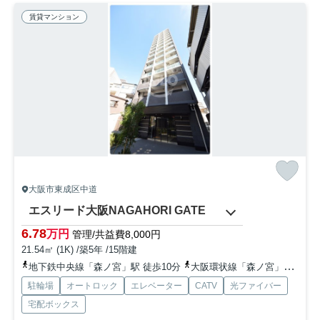
賃貸マンション
大阪市東成区中道
エスリード大阪NAGAHORI GATE
6.78
万円
管理/共益費8,000円
21.54㎡ (1K) /築5年 /15階建
地下鉄中央線「森ノ宮」駅 徒歩10分
大阪環状線「森ノ宮」駅 徒歩7分
駐輪場
オートロック
エレベーター
CATV
光ファイバー
宅配ボックス