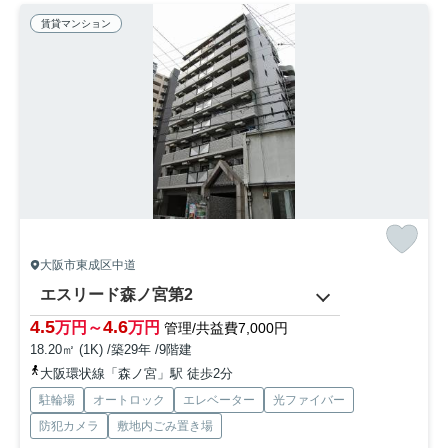
賃貸マンション
大阪市東成区中道
エスリード森ノ宮第2
4.5
4.6
万円～
万円
管理/共益費7,000円
18.20㎡ (1K) /築29年 /9階建
大阪環状線「森ノ宮」駅 徒歩2分
駐輪場
オートロック
エレベーター
光ファイバー
防犯カメラ
敷地内ごみ置き場