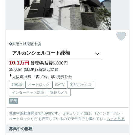
大阪市城東区中浜
アルカンシェルコート緑橋
10.1
万円
管理/共益費6,000円
35.03㎡ (1LDK) /新築 /3階建
大阪環状線「森ノ宮」駅 徒歩12分
駐輪場
オートロック
CATV
宅配ボックス
インターネット対応
防犯カメラ
新築
城東中浜郵便局まで489mです。セキュリティ面は、TVインターホン・
オートロックなどを設置しているので安全面でも優れてお...
もっと見る
募集中の部屋