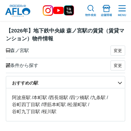
【2026年】地下鉄中央線 森ノ宮駅の賃貸（賃貸マ
ンション）物件情報
森ノ宮駅
変更
条件から探す
変更
おすすめの駅
阿波座駅
/
本町駅
/
西長堀駅
/
四ツ橋駅
/
九条駅
/
谷町四丁目駅
/
堺筋本町駅
/
松屋町駅
/
谷町九丁目駅
/
桜川駅