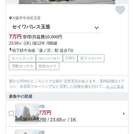
大阪市中央区玉造
セイワパレス玉造
7
万円
管理/共益費10,000円
23.68㎡ (1K) /築12年 /9階建
地下鉄中央線「森ノ宮」駅 徒歩7分
オートロック
エレベーター
CATV
光ファイバー
宅配ボックス
防犯カメラ
家から55mのところにりそな銀行 玉造支店があります。室内設備はエア
コン・全居室フローリングなど充実した設備を備え付けて...
もっと見る
募集中の部屋
2階
7万円
2階 / 23.68㎡ / 1K
2階