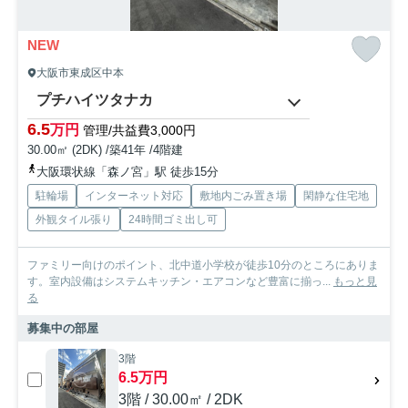
NEW
大阪市東成区中本
プチハイツタナカ
6.5
万円
管理/共益費3,000円
30.00㎡ (2DK) /築41年 /4階建
大阪環状線「森ノ宮」駅 徒歩15分
駐輪場
インターネット対応
敷地内ごみ置き場
閑静な住宅地
外観タイル張り
24時間ゴミ出し可
ファミリー向けのポイント、北中道小学校が徒歩10分のところにありま
す。室内設備はシステムキッチン・エアコンなど豊富に揃っ...
もっと見
る
募集中の部屋
3階
6.5万円
3階 / 30.00㎡ / 2DK