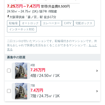
7.25
7.4
万円～
万円
管理/共益費8,500円
24.50㎡～24.75㎡ (1K) /築7年 /8階建
大阪環状線「森ノ宮」駅 徒歩17分
駐輪場
オートロック
エレベーター
CATV
宅配ボックス
インターネット対応
二口コンロが付いたマンションです。駐輪場付きのマンションです。外
装もおしゃれで快適な生活をおくることができるマンションで...
もっと
見る
募集中の部屋
4階
7.25万円
4階 / 24.50㎡ / 1K
7階
7.4万円
7階 / 24.75㎡ / 1K