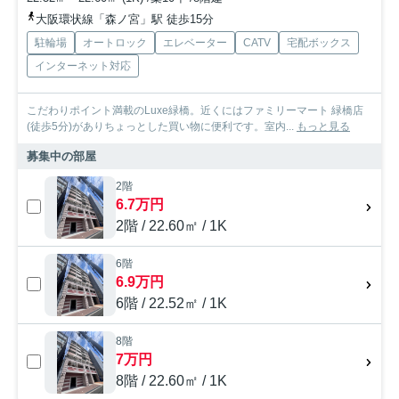
大阪環状線「森ノ宮」駅 徒歩15分
駐輪場
オートロック
エレベーター
CATV
宅配ボックス
インターネット対応
こだわりポイント満載のLuxe緑橋。近くにはファミリーマート 緑橋店
(徒歩5分)がありちょっとした買い物に便利です。室内...
もっと見る
募集中の部屋
2階
6.7万円
2階 / 22.60㎡ / 1K
6階
6.9万円
6階 / 22.52㎡ / 1K
8階
7万円
8階 / 22.60㎡ / 1K