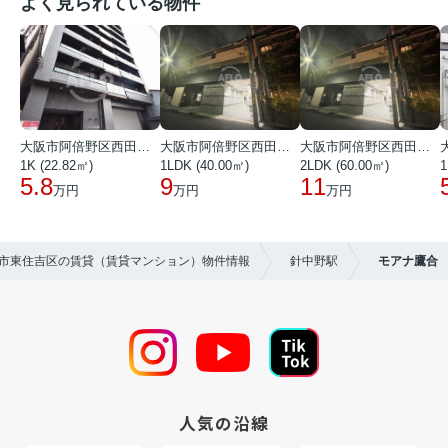
よく見られている物件
大阪市阿倍野区西田辺町１丁目
大阪市阿倍野区西田辺町１丁目
大阪市阿倍野区西田辺町１丁目
1K (22.82㎡)
1LDK (40.00㎡)
2LDK (60.00㎡)
1
5.8
9
11
万円
万円
万円
大阪市東住吉区の賃貸（賃貸マンション）物件情報
針中野駅
モアナ鷹合
人気の沿線