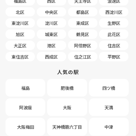
福島区
西区
天王寺区
浪速区
北区
中央区
都島区
西淀川区
東淀川区
淀川区
東成区
生野区
旭区
城東区
鶴見区
此花区
大正区
港区
阿倍野区
住吉区
東住吉区
西成区
住之江区
平野区
人気の駅
福島
肥後橋
四ツ橋
阿波座
大阪
天満
大阪梅田
天神橋筋六丁目
中津