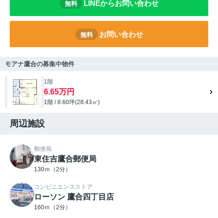
LINEからお問い合わせ
無料
お問い合わせ
無料
モアナ鷹合の募集中物件
1階
6.65万円
1階 / 8.60坪(28.43㎡)
周辺施設
郵便局
東住吉鷹合郵便局
130ｍ（2分）
コンビニエンスストア
ローソン 鷹合四丁目店
160ｍ（2分）