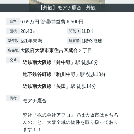
【外観】モアナ鷹合 外観
6.65万円 管理/共益費 6,500円
賃料
28.43㎡
1LDK
面積
間取り
築1年未満
1階/3階建
築年数
所在階
大阪府
大阪市東住吉区
鷹合
２丁目
所在地
交通
近鉄南大阪線
「
針中野
」駅 徒歩6分
地下鉄谷町線
「
駒川中野
」駅 徒歩13分
近鉄南大阪線
「
矢田
」駅 徒歩14分
備考
モアナ鷹合
弊社『株式会社アフロ』では大阪市はもちろ
んのこと、大阪全域の物件を取り扱っており
ます！！