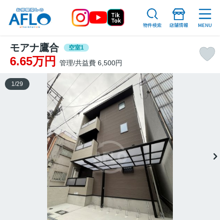
モアナ鷹合
空室1
6.65万円
管理/共益費 6,500円
1
/
29