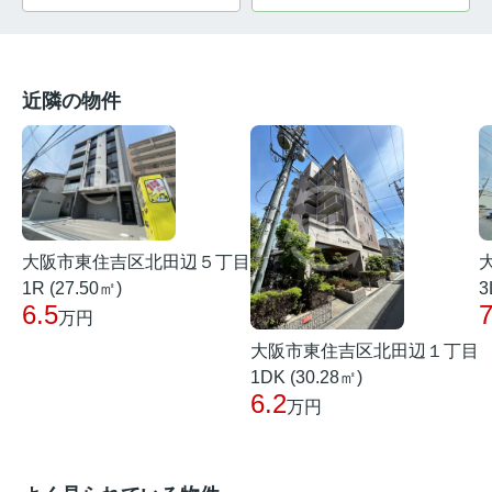
近隣の物件
大阪市東住吉区北田辺５丁目
3
1R (27.50㎡)
7
6.5
万円
大阪市東住吉区北田辺１丁目
1DK (30.28㎡)
6.2
万円