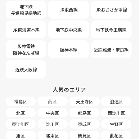
地下鉄
JR東西線
JRおおさか車線
長堀鶴見緑地線
JR東海道本線
地下鉄中央線
地下鉄今里筋線
阪神電鉄
阪神本線
近鉄難波・奈良線
阪神なんば線
近鉄大阪線
人気のエリア
福島区
西区
天王寺区
浪速区
北区
中央区
都島区
西淀川区
東淀川区
淀川区
東成区
生野区
旭区
城東区
鶴見区
此花区