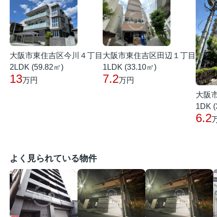
大阪市東住吉区田辺１丁目
大阪市東住吉区今川４丁目
1LDK (33.10㎡)
2LDK (59.82㎡)
7.2
13
万円
万円
大阪
1DK (
6.2
よく見られている物件