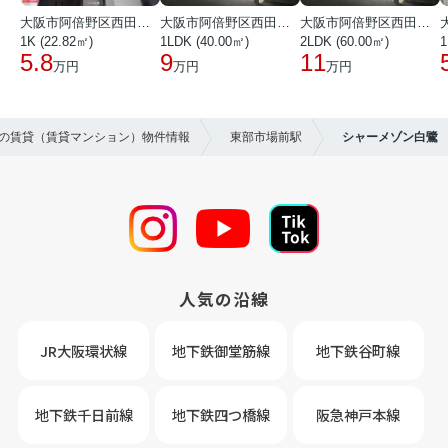
大阪市阿倍野区西田辺町１丁目
大阪市阿倍野区西田辺町１丁目
大阪市阿倍野区西田辺町１丁目
1K (22.82㎡)
1LDK (40.00㎡)
2LDK (60.00㎡)
1
5.8
9
11
万円
万円
万円
区の賃貸（賃貸マンション）物件情報
東部市場前駅
シャーメゾン白鷺
人気の沿線
JR大阪環状線
地下鉄御堂筋線
地下鉄谷町線
地下鉄千日前線
地下鉄四つ橋線
阪急神戸本線