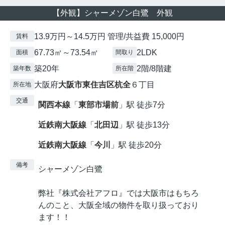
【外観】シャーメゾン白鷺 外観
13.9万円～14.5万円 管理/共益費 15,000円
賃料
67.73㎡～73.54㎡
2LDK
面積
間取り
築20年
2階/8階建
築年数
所在階
大阪府
大阪市東住吉区
杭全
６丁目
所在地
交通
関西本線
「
東部市場前
」駅 徒歩7分
近鉄南大阪線
「
北田辺
」駅 徒歩13分
近鉄南大阪線
「
今川
」駅 徒歩20分
備考
シャーメゾン白鷺
弊社『株式会社アフロ』では大阪市はもちろ
んのこと、大阪全域の物件を取り扱っており
ます！！