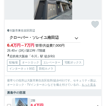
大阪市東住吉区田辺
クローバー・ソレイユ南田辺
6.4
7
万円～
万円
管理/共益費7,000円
26.40㎡ (1K) /築13年 /7階建
近鉄南大阪線「今川」駅 徒歩9分
駐輪場
オートロック
エレベーター
宅配ボックス
インターネット対応
防犯カメラ
最寄りの役所は大阪市東住吉区役所(徒歩4分)です。セキュリティ面は、
オートロック・TVインターホンなどを備え付けているの...
もっと見る
募集中の部屋
2階
6.4万円