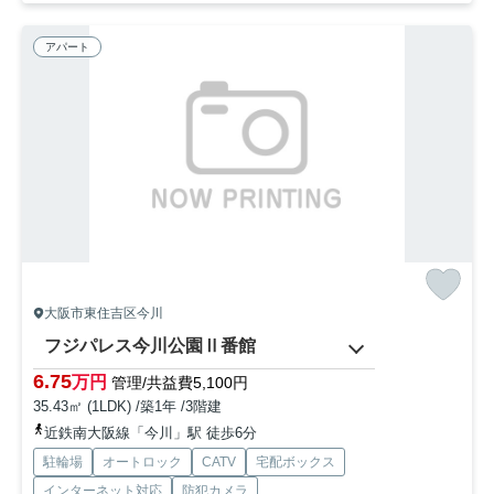
アパート
大阪市東住吉区今川
フジパレス今川公園Ⅱ番館
6.75
万円
管理/共益費5,100円
35.43㎡ (1LDK) /築1年 /3階建
近鉄南大阪線「今川」駅 徒歩6分
駐輪場
オートロック
CATV
宅配ボックス
インターネット対応
防犯カメラ