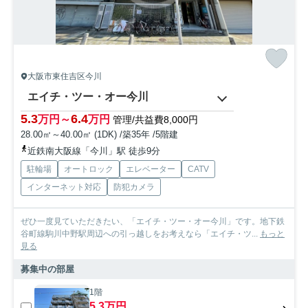
大阪市東住吉区今川
エイチ・ツー・オー今川
5.3
6.4
万円～
万円
管理/共益費8,000円
28.00㎡～40.00㎡ (1DK) /築35年 /5階建
近鉄南大阪線「今川」駅 徒歩9分
駐輪場
オートロック
エレベーター
CATV
インターネット対応
防犯カメラ
ぜひ一度見ていただきたい、「エイチ・ツー・オー今川」です。地下鉄
谷町線駒川中野駅周辺への引っ越しをお考えなら「エイチ・ツ...
もっと
見る
募集中の部屋
1階
5.3万円