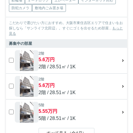
駐輪場
オートロック
エレベーター
インターネット対応
防犯カメラ
敷地内ごみ置き場
こだわりで選びたい方におすすめ。大阪市東住吉区エリアで住まいをお
探しなら「サンライフ北田辺」。すぐにゴミを出せるため部屋...
もっと
見る
募集中の部屋
2階
5.6万円
2階 / 28.51㎡ / 1K
2階
5.6万円
2階 / 28.51㎡ / 1K
5階
5.55万円
5階 / 28.51㎡ / 1K
すべて見る（全4戸）