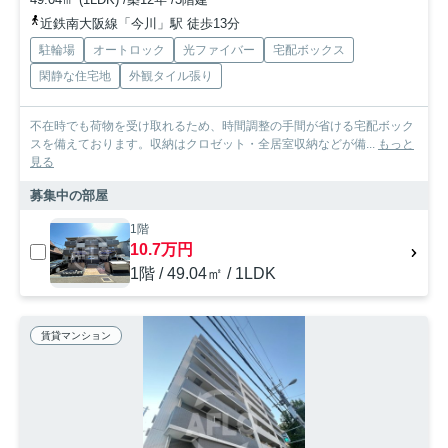
近鉄南大阪線「今川」駅 徒歩13分
駐輪場
オートロック
光ファイバー
宅配ボックス
閑静な住宅地
外観タイル張り
不在時でも荷物を受け取れるため、時間調整の手間が省ける宅配ボック
スを備えております。収納はクロゼット・全居室収納などが備...
もっと
見る
募集中の部屋
1階
10.7万円
1階 / 49.04㎡ / 1LDK
賃貸マンション