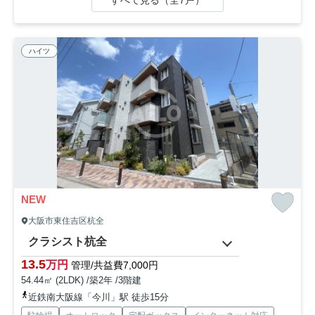
ハイツ
NEW
大阪市東住吉区杭全
クラシスト杭全
13.5
万円
管理/共益費7,000円
54.44㎡ (2LDK) /築2年 /3階建
近鉄南大阪線「今川」駅 徒歩15分