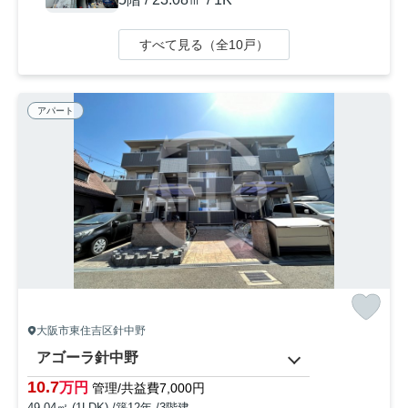
すべて見る（全10戸）
アパート
大阪市東住吉区針中野
アゴーラ針中野
10.7
万円
管理/共益費7,000円
49.04㎡ (1LDK) /築12年 /3階建