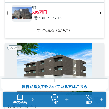
1階
5.95万円
1階 / 30.15㎡ / 1K
すべて見る（全16戸）
アパート
検索条件を変更
まとめてお問い合わせ
賃貸か購入で迷われている方はこちら
来店予約
LINE
電話
大阪市東住吉区今川