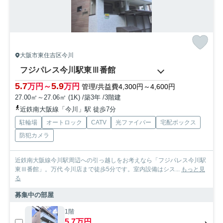
大阪市東住吉区今川
フジパレス今川駅東Ⅲ番館
5.7
5.9
万円～
万円
管理/共益費4,300円～4,600円
27.00㎡～27.06㎡ (1K) /築3年 /3階建
近鉄南大阪線「今川」駅 徒歩7分
駐輪場
オートロック
CATV
光ファイバー
宅配ボックス
防犯カメラ
近鉄南大阪線今川駅周辺への引っ越しをお考えなら「フジパレス今川駅
東Ⅲ番館」。万代 今川店まで徒歩5分です。室内設備はシス...
もっと見
る
募集中の部屋
1階
5.7万円