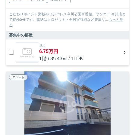
こだわりポイント満載のフジパレス今川公園Ⅱ番館。サンエー 今川店ま
で徒歩5分です。収納はクロゼット・全居室収納など豊富な...
もっと見
る
募集中の部屋
103
6.75万円
1階 / 35.43㎡ / 1LDK
アパート