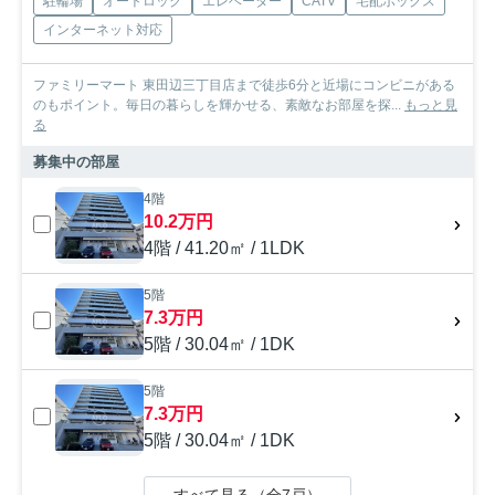
駐輪場
オートロック
エレベーター
CATV
宅配ボックス
インターネット対応
ファミリーマート 東田辺三丁目店まで徒歩6分と近場にコンビニがある
のもポイント。毎日の暮らしを輝かせる、素敵なお部屋を探...
もっと見
る
募集中の部屋
4階
10.2万円
4階 / 41.20㎡ / 1LDK
5階
7.3万円
5階 / 30.04㎡ / 1DK
5階
7.3万円
5階 / 30.04㎡ / 1DK
すべて見る（全7戸）