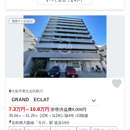
賃貸マンション
大阪市東住吉区駒川
GRAND ECLAT
7.3
10.8
万円～
万円
管理/共益費9,000円
30.04㎡～41.20㎡ (1DK～1LDK) /築4年 /10階建
近鉄南大阪線「今川」駅 徒歩14分