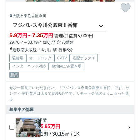
大阪市東住吉区今川
フジパレス今川公園東Ⅱ番館
5.9
7.35
万円～
万円
管理/共益費5,000円
29.76㎡～38.79㎡ (1K) /予定 /3階建
近鉄南大阪線「今川」駅 徒歩8分
駐輪場
オートロック
CATV
宅配ボックス
インターネット対応
敷地内ごみ置き場
新築
ぜひ一度見ていただきたい、「フジパレス今川公園東Ⅱ番館」です。サ
ンディ 平野背戸口店まで徒歩6分です。リモート会議のよう...
もっと見
る
募集中の部屋
1階
5.95万円
1階 / 30.15㎡ / 1K