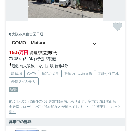
大阪市東住吉区田辺
COMO Maison
15.5
万円
管理/共益費0円
70.38㎡ (3LDK) /予定 /2階建
近鉄南大阪線「今川」駅 徒歩4分
駐輪場
CATV
防犯カメラ
敷地内ごみ置き場
閑静な住宅地
外観タイル張り
新築
徒歩4分歩けば東住吉今川駅前郵便局があります。室内設備は洗面台・
全居室フローリング・脱衣所などが揃っており、とても充実し...
もっと
見る
募集中の部屋