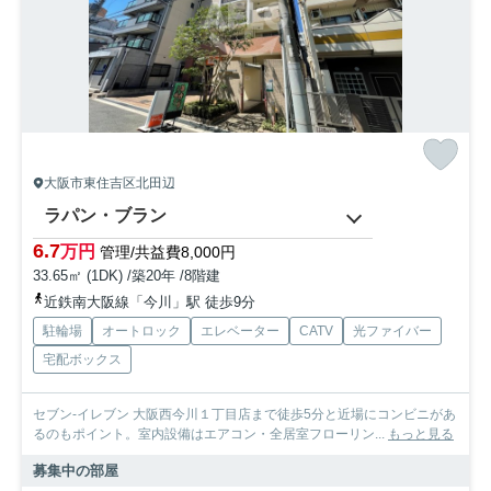
大阪市東住吉区北田辺
ラパン・ブラン
6.7
万円
管理/共益費8,000円
33.65㎡ (1DK) /築20年 /8階建
近鉄南大阪線「今川」駅 徒歩9分
駐輪場
オートロック
エレベーター
CATV
光ファイバー
宅配ボックス
セブン-イレブン 大阪西今川１丁目店まで徒歩5分と近場にコンビニがあ
るのもポイント。室内設備はエアコン・全居室フローリン...
もっと見る
募集中の部屋