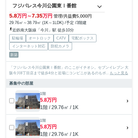
フジパレス今川公園東Ⅰ番館
5.8
7.35
万円～
万円
管理/共益費5,000円
29.76㎡～38.79㎡ (1K～1LDK) /予定 /3階建
近鉄南大阪線「今川」駅 徒歩10分
駐輪場
オートロック
CATV
宅配ボックス
インターネット対応
防犯カメラ
新築
「フジパレス今川公園東Ⅰ番館」のここがイチオシ。セブンイレブン 大
阪今川8丁目店まで徒歩4分と近場にコンビニがあるのもポ...
もっと見る
募集中の部屋
1階
5.8万円
1階 / 29.76㎡ / 1K
1階
5.8万円
1階 / 29.76㎡ / 1K