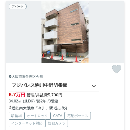
アパート
大阪市東住吉区今川
フジパレス駒川中野Ⅵ番館
6.7
万円
管理/共益費5,700円
34.02㎡ (1LDK) /築2年 /3階建
近鉄南大阪線「今川」駅 徒歩8分
駐輪場
オートロック
CATV
宅配ボックス
インターネット対応
防犯カメラ