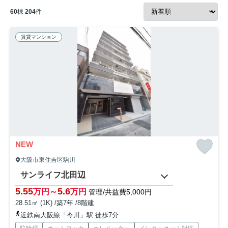
60
棟
204
件
賃貸マンション
NEW
大阪市東住吉区駒川
サンライフ北田辺
5.55
5.6
万円～
万円
管理/共益費5,000円
28.51㎡ (1K) /築7年 /8階建
近鉄南大阪線「今川」駅 徒歩7分