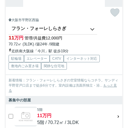
大阪市平野区西脇
フラン・フォーレしらさぎ
11
万円
管理/共益費12,000円
70.72㎡ (3LDK) /築24年 /9階建
近鉄南大阪線「今川」駅 徒歩19分
駐輪場
エレベーター
CATV
インターネット対応
敷地内ごみ置き場
閑静な住宅地
新着情報：フラン・フォーレしらさぎの空室情報ならコチラ。サンディ
平野背戸口店まで徒歩6分です。室内設備は洗面所独立・浴...
もっと見
る
募集中の部屋
5階
11万円
5階 / 70.72㎡ / 3LDK