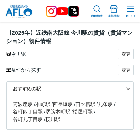
【2026年】近鉄南大阪線 今川駅の賃貸（賃貸マン
ション）物件情報
今川駅
変更
条件から探す
変更
おすすめの駅
阿波座駅
/
本町駅
/
西長堀駅
/
四ツ橋駅
/
九条駅
/
谷町四丁目駅
/
堺筋本町駅
/
松屋町駅
/
谷町九丁目駅
/
桜川駅