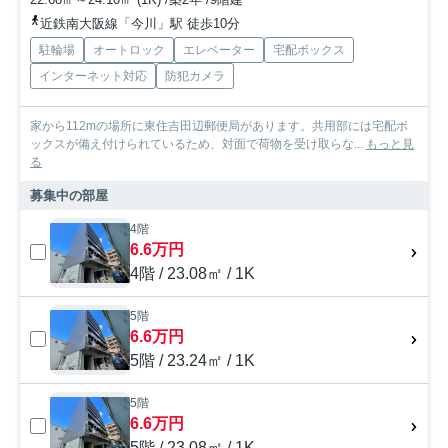
近鉄南大阪線「今川」駅 徒歩10分
駐輪場
オートロック
エレベーター
宅配ボックス
インターネット対応
防犯カメラ
家から112mの場所に東住吉田辺郵便局があります。共用部には宅配ボ
ックスが備え付けられているため、対面で荷物を受け取らな...
もっと見
る
募集中の部屋
4階
6.6万円
4階 / 23.08㎡ / 1K
5階
6.6万円
5階 / 23.24㎡ / 1K
5階
6.6万円
5階 / 23.08㎡ / 1K