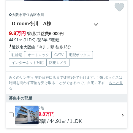
大阪市東住吉区今川
D-room今川 A棟
9.8
万円
管理/共益費6,000円
44.91㎡ (1LDK) /築3年 /3階建
近鉄南大阪線「今川」駅 徒歩13分
駐輪場
オートロック
CATV
宅配ボックス
インターネット対応
防犯カメラ
近くのサンディ 平野背戸口店まで徒歩3分で行けます。宅配ボックスは
時間を問わず荷物を受け取ることができるので、自宅に不在...
もっと見
る
募集中の部屋
2階
9.8万円
2階 / 44.91㎡ / 1LDK