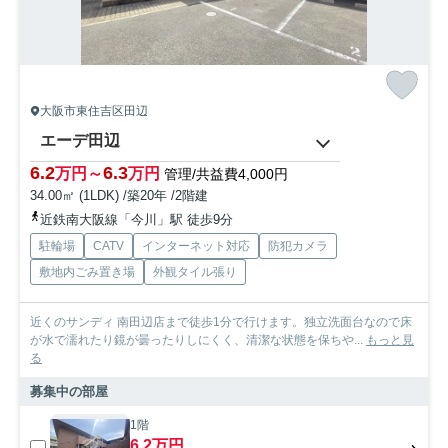
大阪市東住吉区田辺
エーデ田辺
6.2
6.3
万円～
万円
管理/共益費4,000円
34.00㎡ (1LDK) /築20年 /2階建
近鉄南大阪線「今川」駅 徒歩9分
駐輪場
CATV
インターネット対応
防犯カメラ
敷地内ごみ置き場
外観タイル張り
近くのサンディ 南田辺店まで徒歩1分で行けます。独立洗面台なので床
が水で濡れたり鏡が曇ったりしにくく、清潔な状態を保ちや...
もっと見
る
募集中の部屋
1階
6.2万円