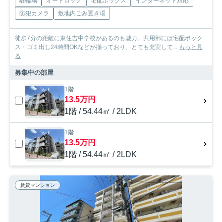
駐輪場
オートロック
宅配ボックス
インターネット対応
防犯カメラ
敷地内ごみ置き場
徒歩7分の距離に東住吉中学校があるのも魅力。共用部には宅配ボック
ス・ゴミ出し24時間OKなどが揃っており、とても充実して...
もっと見
る
募集中の部屋
1階
13.5万円
1階 / 54.44㎡ / 2LDK
1階
13.5万円
1階 / 54.44㎡ / 2LDK
賃貸マンション