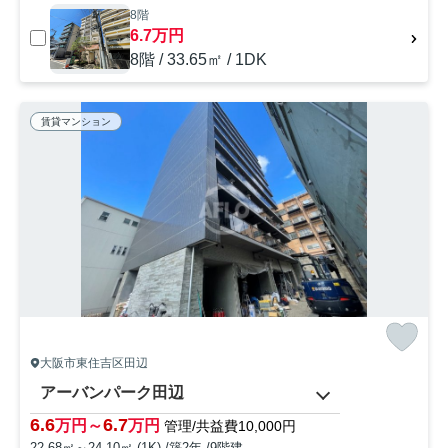
8階
6.7万円
8階 / 33.65㎡ / 1DK
賃貸マンション
大阪市東住吉区田辺
アーバンパーク田辺
6.6
6.7
万円～
万円
管理/共益費10,000円
22.68㎡～24.10㎡ (1K) /築2年 /9階建