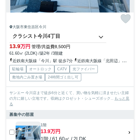
大阪市東住吉区今川
クラシスト今川4丁目
13.9
万円
管理/共益費8,500円
61.60㎡ (2LDK) /築2年 /3階建
近鉄南大阪線「今川」駅 徒歩7分
近鉄南大阪線「北田辺」駅 徒歩10分
駐輪場
オートロック
CATV
光ファイバー
敷地内ごみ置き場
24時間ゴミ出し可
サンエー 今川店まで徒歩6分と近くて、買い物を気軽に済ませたい主婦
の方に嬉しい立地です。収納はクロゼット・シューズボック...
もっと見
る
募集中の部屋
1階
13.9万円
1階 / 61.60㎡ / 2LDK