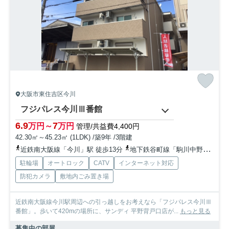
大阪市東住吉区今川
フジパレス今川Ⅲ番館
6.9
7
万円～
万円
管理/共益費4,400円
42.30㎡～45.23㎡ (1LDK) /築9年 /3階建
近鉄南大阪線「今川」駅 徒歩13分
地下鉄谷町線「駒川中野」駅 徒歩18分
駐輪場
オートロック
CATV
インターネット対応
防犯カメラ
敷地内ごみ置き場
近鉄南大阪線今川駅周辺への引っ越しをお考えなら「フジパレス今川Ⅲ
番館」。歩いて420mの場所に、サンディ 平野背戸口店が...
もっと見る
募集中の部屋