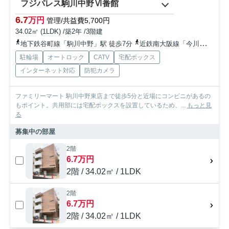
フジパレス駒川中野Ⅵ番館
6.7
万円
管理/共益費5,700円
34.02㎡ (1LDK) /築2年 /3階建
地下鉄谷町線「駒川中野」駅 徒歩7分
近鉄南大阪線「今川」駅 徒歩8分
駐輪場
オートロック
CATV
宅配ボックス
インターネット対応
防犯カメラ
ファミリーマート 駒川中野東店まで徒歩5分と近場にコンビニがあるの
もポイント。共用部には宅配ボックスを設置しているため、...
もっと見
る
募集中の部屋
2階
6.7万円
2階 / 34.02㎡ / 1LDK
2階
6.7万円
2階 / 34.02㎡ / 1LDK