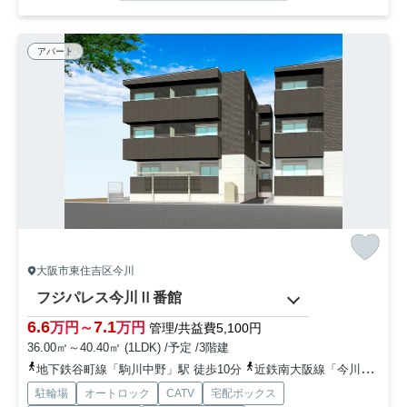
アパート
大阪市東住吉区今川
フジパレス今川Ⅱ番館
6.6
7.1
万円～
万円
管理/共益費5,100円
36.00㎡～40.40㎡ (1LDK) /予定 /3階建
地下鉄谷町線「駒川中野」駅 徒歩10分
近鉄南大阪線「今川」駅 徒歩10分
駐輪場
オートロック
CATV
宅配ボックス