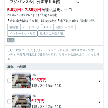
フジパレス今川公園東Ⅱ番館
5.9
7.35
万円～
万円
管理/共益費5,000円
29.76㎡～38.79㎡ (1K) /予定 /3階建
近鉄南大阪線「今川」駅 徒歩8分
地下鉄谷町線「駒川中野」駅 徒歩10分
駐輪場
オートロック
CATV
宅配ボックス
インターネット対応
敷地内ごみ置き場
新築
ぜひ一度見ていただきたい、「フジパレス今川公園東Ⅱ番館」です。サ
ンディ 平野背戸口店まで徒歩6分です。リモート会議のよう...
もっと見
る
募集中の部屋
1階
5.95万円
1階 / 30.15㎡ / 1K
1階
6.7万円
1階 / 38.42㎡ / 1K