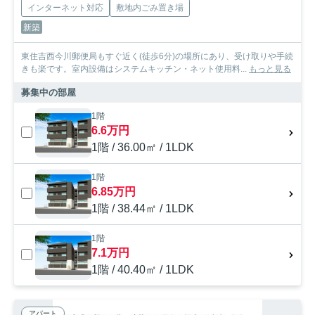
インターネット対応
敷地内ごみ置き場
新築
東住吉西今川郵便局もすぐ近く(徒歩6分)の場所にあり、受け取りや手続
きも楽です。室内設備はシステムキッチン・ネット使用料...
もっと見る
募集中の部屋
1階
6.6万円
1階 / 36.00㎡ / 1LDK
1階
6.85万円
1階 / 38.44㎡ / 1LDK
1階
7.1万円
1階 / 40.40㎡ / 1LDK
アパート