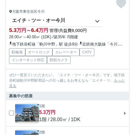
大阪市東住吉区今川
エイチ・ツー・オー今川
5.3
6.4
万円～
万円
管理/共益費8,000円
28.00㎡～40.00㎡ (1DK) /築35年 /5階建
地下鉄谷町線「駒川中野」駅 徒歩9分
近鉄南大阪線「今川」駅 徒歩9分
駐輪場
オートロック
エレベーター
CATV
インターネット対応
防犯カメラ
ぜひ一度見ていただきたい、「エイチ・ツー・オー今川」です。地下鉄
谷町線駒川中野駅周辺への引っ越しをお考えなら「エイチ・ツ...
もっと
見る
募集中の部屋
1階
5.3万円
1階 / 28.00㎡ / 1DK
2階