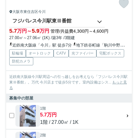
大阪市東住吉区今川
フジパレス今川駅東Ⅲ番館
5.7
5.9
万円～
万円
管理/共益費4,300円～4,600円
27.00㎡～27.06㎡ (1K) /築3年 /3階建
近鉄南大阪線「今川」駅 徒歩7分
地下鉄谷町線「駒川中野」駅 徒歩12分
駐輪場
オートロック
CATV
光ファイバー
宅配ボックス
防犯カメラ
近鉄南大阪線今川駅周辺への引っ越しをお考えなら「フジパレス今川駅
東Ⅲ番館」。万代 今川店まで徒歩5分です。室内設備はシス...
もっと見
る
募集中の部屋
1階
5.7万円
1階 / 27.00㎡ / 1K
2階