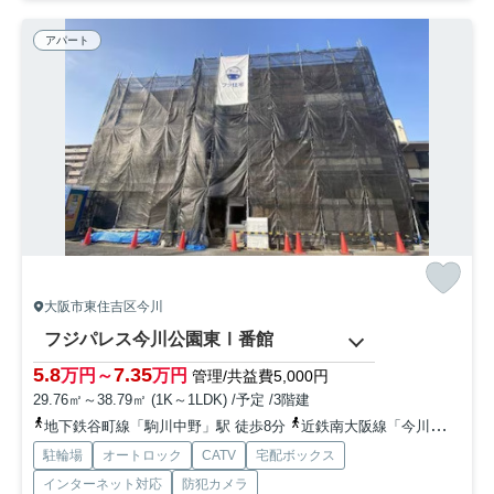
アパート
大阪市東住吉区今川
フジパレス今川公園東Ⅰ番館
5.8
7.35
万円～
万円
管理/共益費5,000円
29.76㎡～38.79㎡ (1K～1LDK) /予定 /3階建
地下鉄谷町線「駒川中野」駅 徒歩8分
近鉄南大阪線「今川」駅 徒歩10分
駐輪場
オートロック
CATV
宅配ボックス
インターネット対応
防犯カメラ