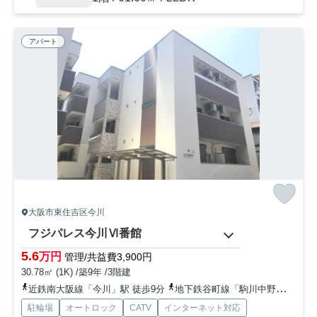
アパート
大阪市東住吉区今川
フジパレス今川Ⅵ番館
5.6
万円
管理/共益費3,900円
30.78㎡ (1K) /築9年 /3階建
近鉄南大阪線「今川」駅 徒歩9分
地下鉄谷町線「駒川中野」駅 徒歩10分
駐輪場
オートロック
CATV
インターネット対応