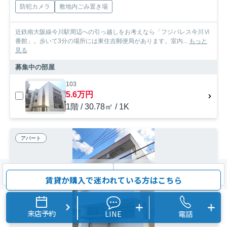
防犯カメラ
敷地内ごみ置き場
近鉄南大阪線今川駅周辺への引っ越しをお考えなら「フジパレス今川Ⅵ
番館」。歩いて3分の場所には東住吉郵便局があります。室内...
もっと
見る
募集中の部屋
103
5.6万円
1階 / 30.78㎡ / 1K
アパート
検索条件を変更
まとめてお問い合わせ
賃貸か購入で迷われている方はこちら
来店予約
LINE
電話