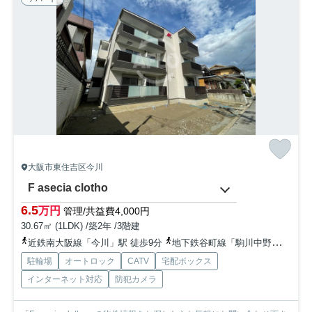
大阪市東住吉区今川
F asecia clotho
6.5
万円
管理/共益費4,000円
30.67㎡ (1LDK) /築2年 /3階建
近鉄南大阪線「今川」駅 徒歩9分
地下鉄谷町線「駒川中野」駅 徒歩10分
駐輪場
オートロック
CATV
宅配ボックス
インターネット対応
防犯カメラ