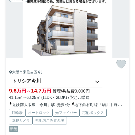
大阪市東住吉区今川
トリシア今川
9.6
14.7
万円～
万円
管理/共益費9,000円
41.15㎡～63.25㎡ (1LDK～2LDK) /予定 /3階建
近鉄南大阪線「今川」駅 徒歩7分
地下鉄谷町線「駒川中野」駅 徒歩13分
駐輪場
オートロック
光ファイバー
宅配ボックス
防犯カメラ
敷地内ごみ置き場
新築