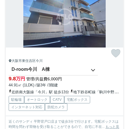
大阪市東住吉区今川
D-room今川 A棟
9.8
万円
管理/共益費6,000円
44.91㎡ (1LDK) /築3年 /3階建
近鉄南大阪線「今川」駅 徒歩13分
地下鉄谷町線「駒川中野」駅 徒歩15分
駐輪場
オートロック
CATV
宅配ボックス
インターネット対応
防犯カメラ
近くのサンディ 平野背戸口店まで徒歩3分で行けます。宅配ボックスは
時間を問わず荷物を受け取ることができるので、自宅に不在...
もっと見