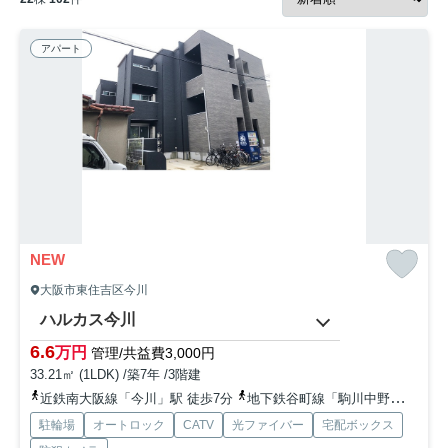
アパート
NEW
大阪市東住吉区今川
ハルカス今川
6.6
万円
管理/共益費3,000円
33.21㎡ (1LDK) /築7年 /3階建
近鉄南大阪線「今川」駅 徒歩7分
地下鉄谷町線「駒川中野」駅 徒歩10分
駐輪場
オートロック
CATV
光ファイバー
宅配ボックス