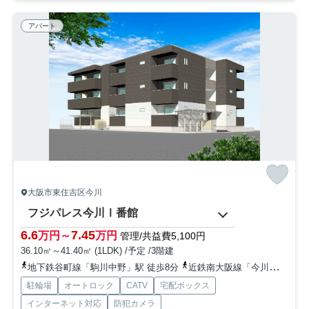
アパート
大阪市東住吉区今川
フジパレス今川Ⅰ番館
6.6
7.45
万円～
万円
管理/共益費5,100円
36.10㎡～41.40㎡ (1LDK) /予定 /3階建
地下鉄谷町線「駒川中野」駅 徒歩8分
近鉄南大阪線「今川」駅 徒歩10分
駐輪場
オートロック
CATV
宅配ボックス
インターネット対応
防犯カメラ