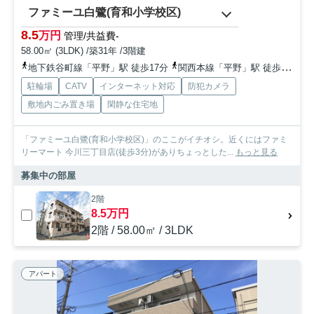
ファミーユ白鷺(育和小学校区)
8.5
万円
管理/共益費-
58.00㎡ (3LDK) /築31年 /3階建
地下鉄谷町線「平野」駅 徒歩17分
関西本線「平野」駅 徒歩13分
駐輪場
CATV
インターネット対応
防犯カメラ
敷地内ごみ置き場
閑静な住宅地
「ファミーユ白鷺(育和小学校区)」のここがイチオシ。近くにはファミ
リーマート 今川三丁目店(徒歩3分)がありちょっとした...
もっと見る
募集中の部屋
2階
8.5万円
2階 / 58.00㎡ / 3LDK
アパート