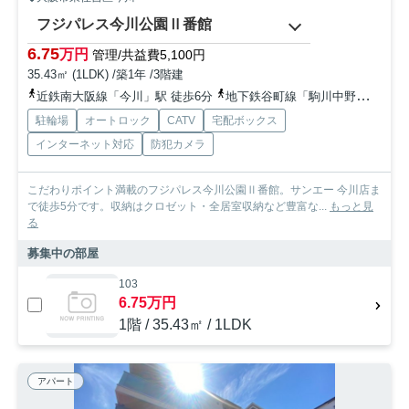
フジパレス今川公園Ⅱ番館
6.75
万円
管理/共益費5,100円
35.43㎡ (1LDK) /築1年 /3階建
近鉄南大阪線「今川」駅 徒歩6分
地下鉄谷町線「駒川中野」駅 徒歩11分
駐輪場
オートロック
CATV
宅配ボックス
インターネット対応
防犯カメラ
こだわりポイント満載のフジパレス今川公園Ⅱ番館。サンエー 今川店ま
で徒歩5分です。収納はクロゼット・全居室収納など豊富な...
もっと見
る
募集中の部屋
103
6.75万円
1階 / 35.43㎡ / 1LDK
アパート