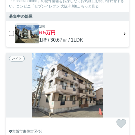
「F asecia clotho」の物件情報をお探しならお気軽にお問い合わせ下さ
い。コンビニ「セブンイレブン 大阪今川8...
もっと見る
募集中の部屋
1階
6.5万円
1階 / 30.67㎡ / 1LDK
ハイツ
大阪市東住吉区今川