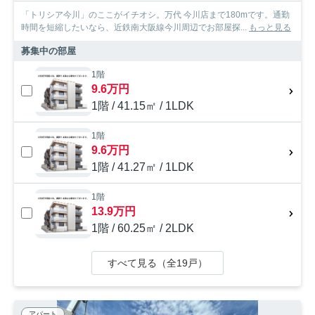
「トリシア今川」のここがイチオシ。万代 今川店まで180mです。通勤
時間を短縮したいなら、近鉄南大阪線今川周辺でお部屋探...
もっと見る
募集中の部屋
1階
9.6万円
1階 / 41.15㎡ / 1LDK
1階
9.6万円
1階 / 41.27㎡ / 1LDK
1階
13.9万円
1階 / 60.25㎡ / 2LDK
すべて見る（全19戸）
アパート