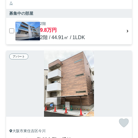
る
募集中の部屋
2階
9.8万円
2階 / 44.91㎡ / 1LDK
アパート
大阪市東住吉区今川