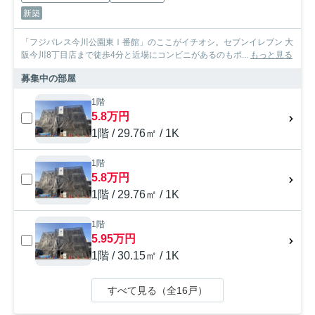
新築
「フジパレス今川公園東Ⅰ番館」のここがイチオシ。セブンイレブン 大
阪今川8丁目店まで徒歩4分と近場にコンビニがあるのもポ...
もっと見る
募集中の部屋
1階
5.8万円
1階 / 29.76㎡ / 1K
1階
5.8万円
1階 / 29.76㎡ / 1K
1階
5.95万円
1階 / 30.15㎡ / 1K
すべて見る（全16戸）