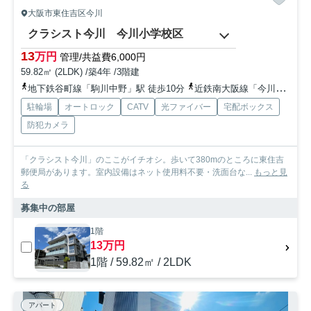
大阪市東住吉区今川
クラシスト今川 今川小学校区
13
万円
管理/共益費6,000円
59.82㎡ (2LDK) /築4年 /3階建
地下鉄谷町線「駒川中野」駅 徒歩10分
近鉄南大阪線「今川」駅 徒歩7分
駐輪場
オートロック
CATV
光ファイバー
宅配ボックス
防犯カメラ
「クラシスト今川」のここがイチオシ。歩いて380mのところに東住吉
郵便局があります。室内設備はネット使用料不要・洗面台な...
もっと見
る
募集中の部屋
1階
13万円
1階 / 59.82㎡ / 2LDK
アパート