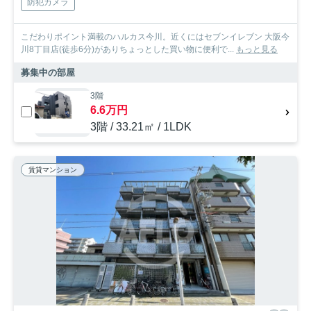
防犯カメラ
こだわりポイント満載のハルカス今川。近くにはセブンイレブン 大阪今
川8丁目店(徒歩6分)がありちょっとした買い物に便利で...
もっと見る
募集中の部屋
3階
6.6万円
3階 / 33.21㎡ / 1LDK
賃貸マンション