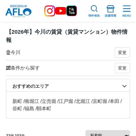
【2026年】今川の賃貸（賃貸マンション）物件情
報
今川
変更
条件から探す
変更
おすすめのエリア
新町
/
南堀江
/
立売堀
/
江戸堀
/
北堀江
/
京町堀
/
本田
/
谷町
/
福島
/
靱本町
22
棟
102
件