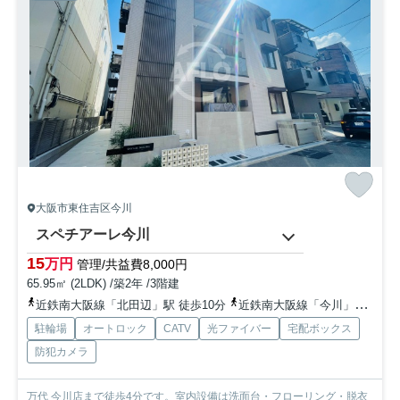
大阪市東住吉区今川
スペチアーレ今川
15
万円
管理/共益費8,000円
65.95㎡ (2LDK) /築2年 /3階建
近鉄南大阪線「北田辺」駅 徒歩10分
近鉄南大阪線「今川」駅 徒歩12分
駐輪場
オートロック
CATV
光ファイバー
宅配ボックス
防犯カメラ
万代 今川店まで徒歩4分です。室内設備は洗面台・フローリング・脱衣