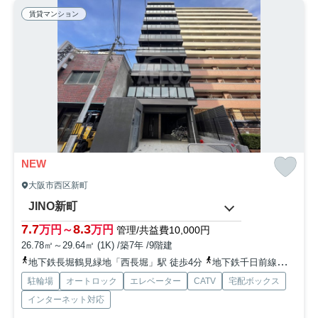
賃貸マンション
NEW
大阪市西区新町
JINO新町
7.7
8.3
万円～
万円
管理/共益費10,000円
26.78㎡～29.64㎡ (1K) /築7年 /9階建
地下鉄長堀鶴見緑地「西長堀」駅 徒歩4分
地下鉄千日前線「阿波座」駅 徒歩7分
駐輪場
オートロック
エレベーター
CATV
宅配ボックス
インターネット対応