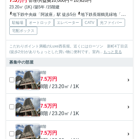
7.5
万円
管理/共益費10,000円～10,620円
23.20㎡ (1K) /築5年 /15階建
地下鉄中央線「阿波座」駅 徒歩5分
地下鉄長堀鶴見緑地「西長堀」駅 徒歩4分
駐輪場
オートロック
エレベーター
CATV
光ファイバー
宅配ボックス
こだわりポイント満載のLuxe西長堀。近くにはローソン 新町4丁目店
(徒歩2分)がありちょっとした買い物に便利です。室内...
もっと見る
募集中の部屋
8階
7.5万円
8階 / 23.20㎡ / 1K
8階
7.5万円
8階 / 23.20㎡ / 1K
8階
7.5万円