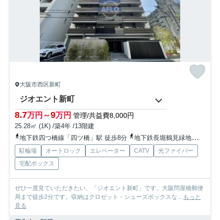
大阪市西区新町
ジオエント新町
8.7
9
万円～
万円
管理/共益費8,000円
25.28㎡ (1K) /築4年 /13階建
地下鉄四つ橋線「四ツ橋」駅 徒歩8分
地下鉄長堀鶴見緑地「西長堀」駅 徒歩3分
駐輪場
オートロック
エレベーター
CATV
光ファイバー
宅配ボックス
ぜひ一度見ていただきたい、「ジオエント新町」です。大阪問屋橋郵便
局まで徒歩2分です。収納はクロゼット・シューズボックスな...
もっと
見る