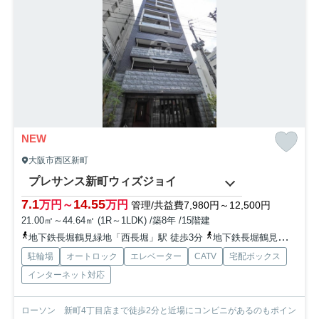
NEW
大阪市西区新町
プレサンス新町ウィズジョイ
7.1
14.55
万円～
万円
管理/共益費7,980円～12,500円
21.00㎡～44.64㎡ (1R～1LDK) /築8年 /15階建
地下鉄長堀鶴見緑地「西長堀」駅 徒歩3分
地下鉄長堀鶴見緑地「西大橋」駅 徒歩9分
駐輪場
オートロック
エレベーター
CATV
宅配ボックス
インターネット対応
ローソン 新町4丁目店まで徒歩2分と近場にコンビニがあるのもポイン