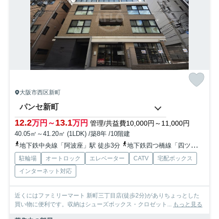
大阪市西区新町
パンセ新町
12.2
13.1
万円～
万円
管理/共益費10,000円～11,000円
40.05㎡～41.20㎡ (1LDK) /築8年 /10階建
地下鉄中央線「阿波座」駅 徒歩3分
地下鉄四つ橋線「四ツ橋」駅 徒歩10分
駐輪場
オートロック
エレベーター
CATV
宅配ボックス
インターネット対応
近くにはファミリーマート 新町三丁目店(徒歩2分)がありちょっとした
買い物に便利です。収納はシューズボックス・クロゼット...
もっと見る