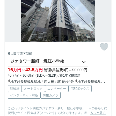
大阪市西区新町
ジオタワー新町 堀江小学校
16
43.5
万円～
万円
管理/共益費0円～55,000円
40.77㎡～96.69㎡ (1LDK～3LDK) /築1年 /38階建
地下鉄長堀鶴見緑地「西大橋」駅 徒歩4分
地下鉄長堀鶴見緑地「西長堀」駅 徒歩2分
駐輪場
オートロック
エレベーター
宅配ボックス
インターネット対応
防犯カメラ
こだわりポイント満載のジオタワー新町 堀江小学校。日々の暮らしに
便利なライフ 西大橋店(スーパー)まで3分で行けます。収...
もっと見る