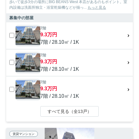
歩いて徒歩3分の場所にBIG BEANS West 本店があるのもポイント。室
内設備は洗面所独立・浴室乾燥機などが揃っ...
もっと見る
募集中の部屋
7階
9.3万円
7階 / 28.10㎡ / 1K
7階
9.3万円
7階 / 28.10㎡ / 1K
7階
9.3万円
7階 / 28.10㎡ / 1K
すべて見る（全13戸）
賃貸マンション