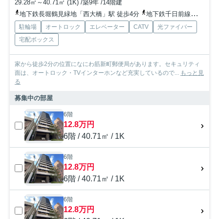
29.28㎡～40.71㎡ (1K) /築9年 /14階建
地下鉄長堀鶴見緑地「西大橋」駅 徒歩4分
地下鉄千日前線「西長堀」駅 徒歩8分
駐輪場
オートロック
エレベーター
CATV
光ファイバー
宅配ボックス
家から徒歩2分の位置になにわ筋新町郵便局があります。セキュリティ
面は、オートロック・TVインターホンなど充実しているので...
もっと見
る
募集中の部屋
6階
12.8万円
6階 / 40.71㎡ / 1K
6階
12.8万円
6階 / 40.71㎡ / 1K
6階
12.8万円