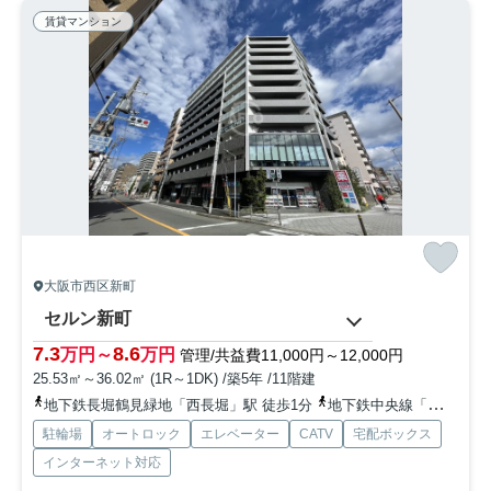
賃貸マンション
大阪市西区新町
セルン新町
7.3
8.6
万円～
万円
管理/共益費11,000円～12,000円
25.53㎡～36.02㎡ (1R～1DK) /築5年 /11階建
地下鉄長堀鶴見緑地「西長堀」駅 徒歩1分
地下鉄中央線「阿波座」駅 徒歩7分
駐輪場
オートロック
エレベーター
CATV
宅配ボックス
インターネット対応