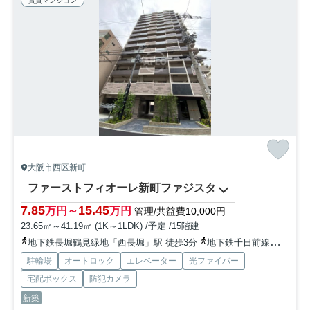
賃貸マンション
大阪市西区新町
ファーストフィオーレ新町ファジスタ
7.85
15.45
万円～
万円
管理/共益費10,000円
23.65㎡～41.19㎡ (1K～1LDK) /予定 /15階建
地下鉄長堀鶴見緑地「西長堀」駅 徒歩3分
地下鉄千日前線「阿波座」駅 徒歩7分
駐輪場
オートロック
エレベーター
光ファイバー
宅配ボックス
防犯カメラ
新築