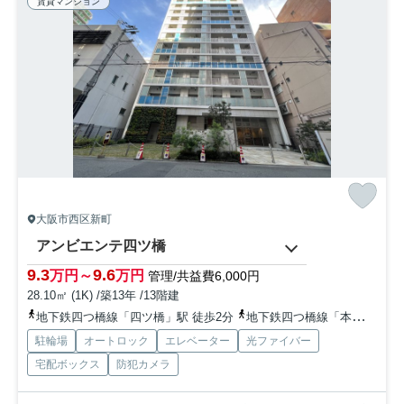
賃貸マンション
大阪市西区新町
アンビエンテ四ツ橋
9.3
9.6
万円～
万円
管理/共益費6,000円
28.10㎡ (1K) /築13年 /13階建
地下鉄四つ橋線「四ツ橋」駅 徒歩2分
地下鉄四つ橋線「本町」駅 徒歩7分
駐輪場
オートロック
エレベーター
光ファイバー
宅配ボックス
防犯カメラ