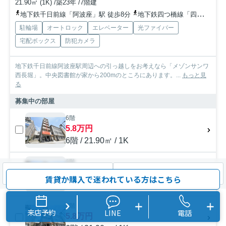
21.90㎡ (1K) /築23年 /7階建
地下鉄千日前線「阿波座」駅 徒歩8分
地下鉄四つ橋線「四ツ橋」駅 徒歩12分
駐輪場
オートロック
エレベーター
光ファイバー
宅配ボックス
防犯カメラ
地下鉄千日前線阿波座駅周辺への引っ越しをお考えなら「メゾンサンワ
西長堀」。中央図書館が家から200mのところにあります。...
もっと見
る
募集中の部屋
6階
5.8万円
6階 / 21.90㎡ / 1K
6階
5.8万円
検索条件を変更
まとめてお問い合わせ
賃貸か購入で迷われている方はこちら
6階 / 21.90㎡ / 1K
6階
来店予約
LINE
電話
5.8万円