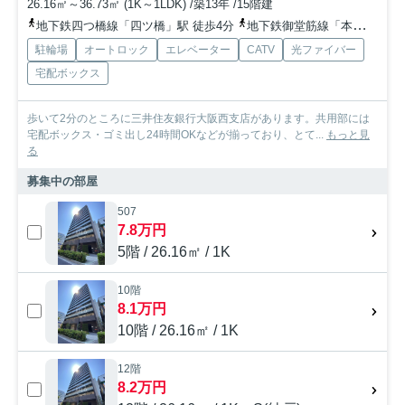
26.16㎡～36.73㎡ (1K～1LDK) /築13年 /15階建
地下鉄四つ橋線「四ツ橋」駅 徒歩4分
地下鉄御堂筋線「本町」駅 徒歩10分
駐輪場
オートロック
エレベーター
CATV
光ファイバー
宅配ボックス
歩いて2分のところに三井住友銀行大阪西支店があります。共用部には
宅配ボックス・ゴミ出し24時間OKなどが揃っており、とて...
もっと見
る
募集中の部屋
507
7.8万円
5階 / 26.16㎡ / 1K
10階
8.1万円
10階 / 26.16㎡ / 1K
12階
8.2万円