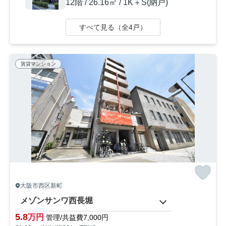
12階 / 26.16㎡ / 1K＋S(納戸)
すべて見る（全4戸）
賃貸マンション
大阪市西区新町
メゾンサンワ西長堀
5.8
万円
管理/共益費7,000円