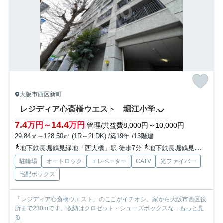
大阪市西区新町
レジディア心斎橋ウエスト 堀江小学校区
7.4
14.4
万円～
万円
管理/共益費8,000円～10,000円
29.84㎡～128.50㎡ (1R～2LDK) /築19年 /13階建
地下鉄長堀鶴見緑地「西大橋」駅 徒歩7分
地下鉄長堀鶴見緑地「西長堀」駅 徒歩4分
駐輪場
オートロック
エレベーター
CATV
光ファイバー
宅配ボックス
「レジディア心斎橋ウエスト」のここがイチオシ。家から大阪市西区役
所まで230mです。収納はクロゼット・シューズボックスな...
もっと見
る