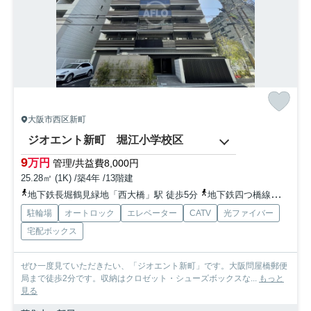
大阪市西区新町
ジオエント新町 堀江小学校区
9
万円
管理/共益費8,000円
25.28㎡ (1K) /築4年 /13階建
地下鉄長堀鶴見緑地「西大橋」駅 徒歩5分
地下鉄四つ橋線「四ツ橋」駅 徒歩7分
駐輪場
オートロック
エレベーター
CATV
光ファイバー
宅配ボックス
ぜひ一度見ていただきたい、「ジオエント新町」です。大阪問屋橋郵便
局まで徒歩2分です。収納はクロゼット・シューズボックスな...
もっと
見る