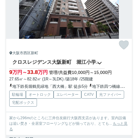
大阪市西区新町
クロスレジデンス大阪新町 堀江小学校区
9
33.8
万円～
万円
管理/共益費10,000円～15,000円
27.65㎡～82.82㎡ (1R～3LDK) /築18年 /25階建
地下鉄長堀鶴見緑地「西大橋」駅 徒歩5分
地下鉄四つ橋線「四ツ橋」駅 徒歩7分
駐輪場
オートロック
エレベーター
CATV
光ファイバー
宅配ボックス
家から296mのところに三井住友銀行大阪西支店があります。室内設備
は追い焚き・全居室フローリングなどが揃っており、とても...
もっと見
る