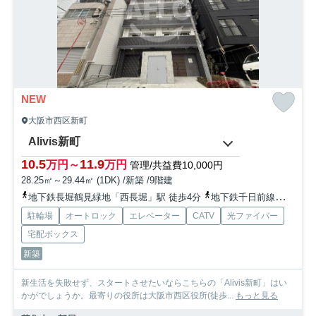
NEW
大阪市西区新町
Alivis新町
10.5
11.9
万円～
万円
管理/共益費10,000円
28.25㎡～29.44㎡ (1DK) /新築 /9階建
地下鉄長堀鶴見緑地「西長堀」駅 徒歩4分
地下鉄千日前線「阿波座」駅 徒歩8分
駐輪場
オートロック
エレベーター
CATV
光ファイバー
宅配ボックス
新築
新生活を失敗せず、スタートさせたいならこちらの「Alivis新町」はい
かがでしょうか。最寄りの役所は大阪市西区役所(徒歩...
もっと見る