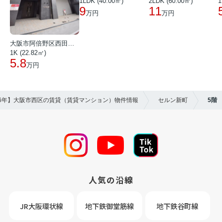
1LDK (40.00㎡)
2LDK (60.00㎡)
1
9
11
万円
万円
大阪市阿倍野区西田辺町１丁目
1K (22.82㎡)
5.8
万円
26年】大阪市西区の賃貸（賃貸マンション）物件情報
セルン新町
5階
人気の沿線
JR大阪環状線
地下鉄御堂筋線
地下鉄谷町線