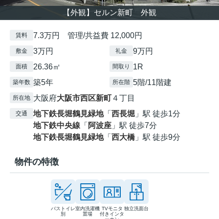
【外観】セルン新町 外観
7.3万円 管理/共益費 12,000円
賃料
3万円
9万円
敷金
礼金
26.36㎡
1R
面積
間取り
築5年
5階/11階建
築年数
所在階
大阪府
大阪市西区
新町
４丁目
所在地
地下鉄長堀鶴見緑地
「
西長堀
」駅 徒歩1分
交通
地下鉄中央線
「
阿波座
」駅 徒歩7分
地下鉄長堀鶴見緑地
「
西大橋
」駅 徒歩9分
物件の特徴
バストイレ
室内洗濯機
TVモニタ
独立洗面台
別
置場
付きインタ