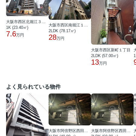
大阪市西区北堀江３丁目
大阪市西区南堀江１丁目
1K (23.40㎡)
2LDK (78.17㎡)
7.6
万円
28
万円
大阪市西区新町１丁目
2LDK (57.00㎡)
1
13
万円
よく見られている物件
大阪市阿倍野区西田辺町１丁目
大阪市阿倍野区西田辺町１丁目