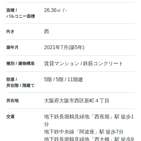
26.36㎡ / -
面積 /
バルコニー面積
西
向き
2021年7月(築5年)
築年月
賃貸マンション / 鉄筋コンクリート
種別 / 建物構造
5階 / 5階 / 11階建
部屋 /
所在階 / 階建て
大阪府
大阪市西区
新町
４丁目
所在地
地下鉄長堀鶴見緑地
「
西長堀
」駅 徒歩1
交通
分
地下鉄中央線
「
阿波座
」駅 徒歩7分
地下鉄長堀鶴見緑地
「
西大橋
」駅 徒歩9