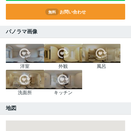
お問い合わせ
無料
パノラマ画像
洋室
外観
風呂
洗面所
キッチン
地図