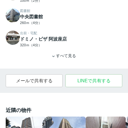
100ｍ（2分）
図書館
中央図書館
260ｍ（4分）
出前・宅配
ドミノ・ピザ 阿波座店
320ｍ（4分）
すべて見る
メールで共有する
LINEで共有する
近隣の物件