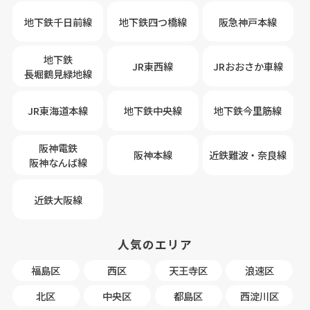
地下鉄千日前線
地下鉄四つ橋線
阪急神戸本線
地下鉄
JR東西線
JRおおさか車線
長堀鶴見緑地線
JR東海道本線
地下鉄中央線
地下鉄今里筋線
阪神電鉄
阪神本線
近鉄難波・奈良線
阪神なんば線
近鉄大阪線
人気のエリア
福島区
西区
天王寺区
浪速区
北区
中央区
都島区
西淀川区