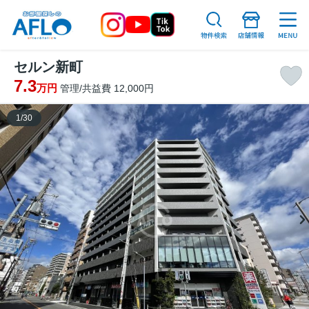
セルン新町
7.3
万円
管理/共益費 12,000円
1
/
30