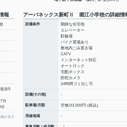
情報
アーバネックス新町Ⅱ 堀江小学校の詳細情
校
設備条件
閑静な住宅地
エレベーター
駐輪場
バイク置場あり
敷地内ごみ置き場
CATV
インターネット対応
オートロック
宅配ボックス
防犯カメラ
24時間ゴミ出し可
 徒歩5
設備(その他)
-
7分
駐車場/月額
空無/33,000円 (税込)
0分
用途地域
-
情報の見方
募集戸数 / 総戸数
- / -