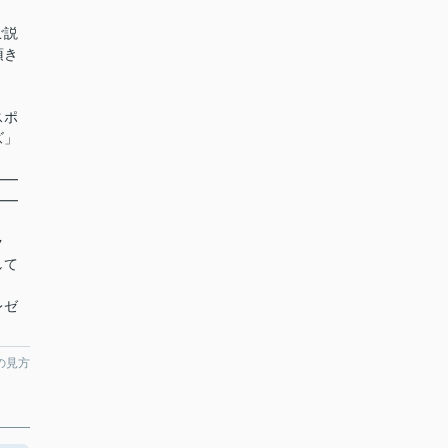
ご説
頂き
スポ
ズ」
━━
━━
ク
して
レゼ
の見方