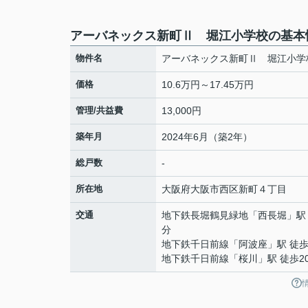
アーバネックス新町Ⅱ 堀江小学校の基本
物件名
アーバネックス新町Ⅱ 堀江小学
価格
10.6万円～17.45万円
管理/共益費
13,000円
築年月
2024年6月（築2年）
総戸数
-
所在地
大阪府
大阪市西区
新町
４丁目
交通
地下鉄長堀鶴見緑地
「
西長堀
」駅
分
地下鉄千日前線
「
阿波座
」駅 徒歩
地下鉄千日前線
「
桜川
」駅 徒歩2