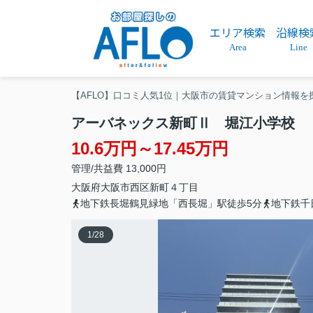
エリア検索
沿線検
Area
Line
【AFLO】口コミ人気1位｜大阪市の賃貸マンション情報を
アーバネックス新町Ⅱ 堀江小学校
10.6万円～17.45万円
管理/共益費 13,000円
大阪府
大阪市西区
新町
４丁目
地下鉄長堀鶴見緑地「西長堀」駅徒歩5分
地下鉄千
1
/
28