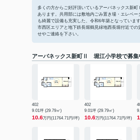
多くの方からご好評頂いているアーバネックス新町Ⅱ
あります。共用部には敷地内ごみ置き場・エレベー
も綺麗で設備も充実した、令和6年築となっていま
市西区エリアと地下鉄長堀鶴見緑地西長堀付近での
せやご連絡を下さい。
アーバネックス新町Ⅱ 堀江小学校で募集
402
402
4
9.01坪 (29.79㎡)
9.01坪 (29.79㎡)
9
10.6
10.6
1
万円(11764.71円/坪)
万円(11764.71円/坪)