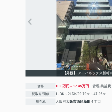
【外観】
アーバネックス新町
10.6万円～17.45万円
管理/共益費
価格
1LDK～2LDK/29.79㎡～47.26㎡
間取り/面積
大阪府
大阪市西区
新町
４丁目
所在地