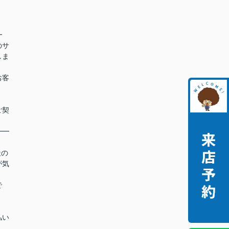
━
のサ
しま
お客
ご契
━━
社の
が気
で
払い