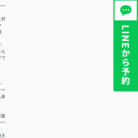
━━
に対
や
ま
で、
ルも
評で
！
━
ター
も多
提案
━━
り、
頂き