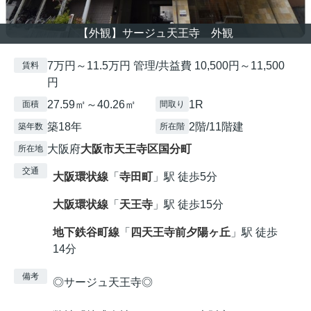
【外観】サージュ天王寺 外観
7万円～11.5万円 管理/共益費 10,500円～11,500
賃料
円
27.59㎡～40.26㎡
1R
面積
間取り
築18年
2階/11階建
築年数
所在階
大阪府
大阪市天王寺区
国分町
所在地
交通
大阪環状線
「
寺田町
」駅 徒歩5分
大阪環状線
「
天王寺
」駅 徒歩15分
地下鉄谷町線
「
四天王寺前夕陽ヶ丘
」駅 徒歩
14分
備考
◎サージュ天王寺◎