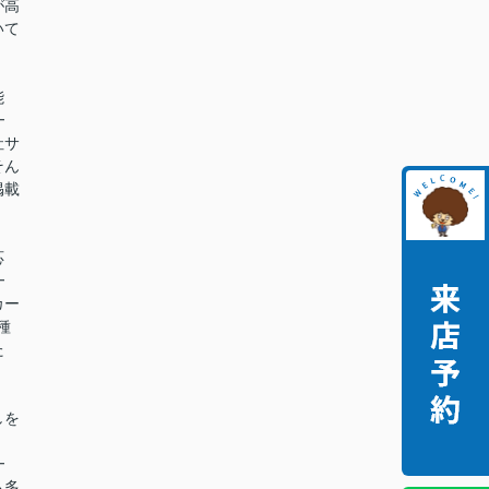
が高
いて
能
━
社サ
そん
掲載
。
応
━
カー
種
た
。
しを
━
も多