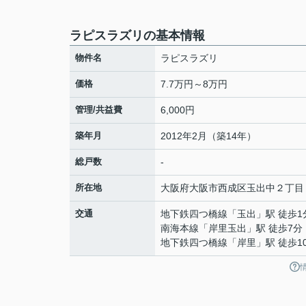
ラピスラズリの基本情報
物件名
ラピスラズリ
価格
7.7万円～8万円
管理/共益費
6,000円
築年月
2012年2月（築14年）
総戸数
-
所在地
大阪府
大阪市西成区
玉出中
２丁目
交通
地下鉄四つ橋線
「
玉出
」駅 徒歩1
南海本線
「
岸里玉出
」駅 徒歩7分
地下鉄四つ橋線
「
岸里
」駅 徒歩1