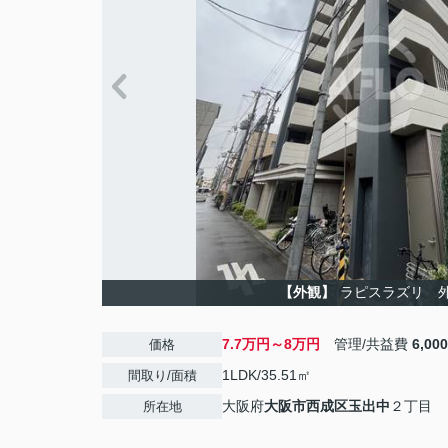
【外観】
ラピスラズリ 
7.7万円～8万円
管理/共益費
6,00
価格
1LDK/35.51㎡
間取り/面積
大阪府
大阪市西成区
玉出中
２丁目
所在地