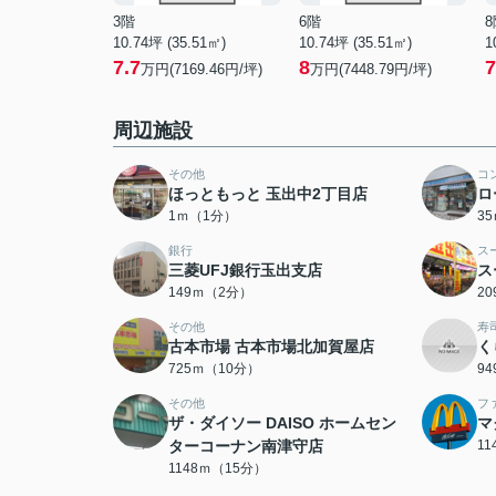
3階
6階
8
10.74坪 (35.51㎡)
10.74坪 (35.51㎡)
1
7.7
8
7
万円(7169.46円/坪)
万円(7448.79円/坪)
周辺施設
その他
コ
ほっともっと 玉出中2丁目店
ロ
1ｍ（1分）
3
銀行
ス
三菱UFJ銀行玉出支店
ス
149ｍ（2分）
2
その他
寿
古本市場 古本市場北加賀屋店
く
725ｍ（10分）
9
その他
フ
ザ・ダイソー DAISO ホームセン
マ
ターコーナン南津守店
1
1148ｍ（15分）