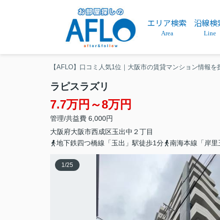
エリア検索
沿線検
Area
Line
【AFLO】口コミ人気1位｜大阪市の賃貸マンション情報を
ラピスラズリ
7.7万円～8万円
管理/共益費 6,000円
大阪府
大阪市西成区
玉出中
２丁目
地下鉄四つ橋線「玉出」駅徒歩1分
南海本線「岸里
1
/
25