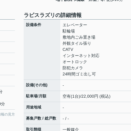
ラピスラズリの詳細情報
設備条件
エレベーター
駐輪場
敷地内ごみ置き場
外観タイル張り
CATV
インターネット対応
オートロック
防犯カメラ
24時間ゴミ出し可
設備(その他)
-
分
駐車場/月額
空有(1台)/22,000円 (税込)
0分
用途地域
-
情報の見方
募集戸数 / 総戸数
- / -
取引態様
一般媒介