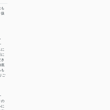
はも
り扱
ー
━
スに
涯に
だき
徹底
るも
りご
━
ィの
ルに