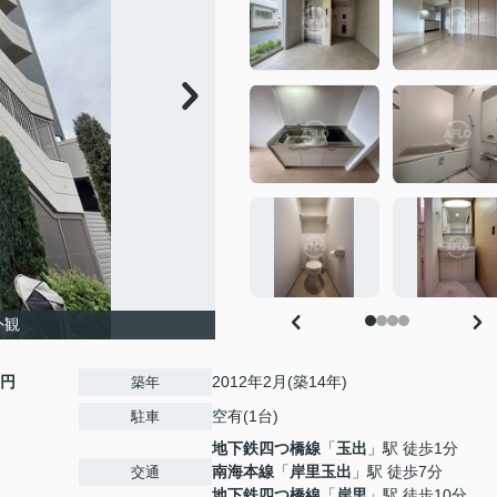
外観
0円
2012年2月(築14年)
築年
空有(1台)
駐車
地下鉄四つ橋線
「
玉出
」駅 徒歩1分
南海本線
「
岸里玉出
」駅 徒歩7分
交通
地下鉄四つ橋線
「
岸里
」駅 徒歩10分