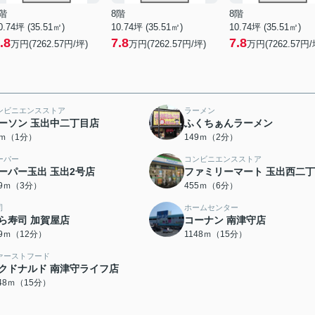
階
8階
8階
0.74坪 (35.51㎡)
10.74坪 (35.51㎡)
10.74坪 (35.51㎡)
.8
7.8
7.8
万円(7262.57円/坪)
万円(7262.57円/坪)
万円(7262.57円/
ンビニエンスストア
ラーメン
ーソン 玉出中二丁目店
ふくちぁんラーメン
5ｍ（1分）
149ｍ（2分）
ーパー
コンビニエンスストア
ーパー玉出 玉出2号店
ファミリーマート 玉出西二
09ｍ（3分）
455ｍ（6分）
司
ホームセンター
ら寿司 加賀屋店
コーナン 南津守店
49ｍ（12分）
1148ｍ（15分）
ァーストフード
クドナルド 南津守ライフ店
148ｍ（15分）