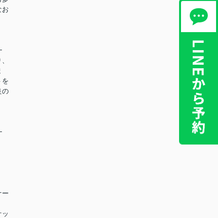
なお
━
り、
ま
トを
良の
━
ナー
ケッ