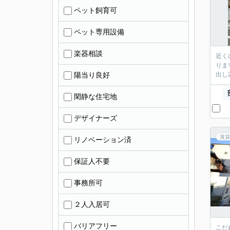
ペット飼育可
ペット専用設備
楽器相談
近く
りま
陽当り良好
出し
閑静な住宅地
デザイナーズ
賃貸
リノベーション済
保証人不要
事務所可
２人入居可
バリアフリー
こだ