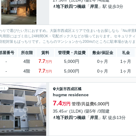
27.36㎡ (1LDK) /築2年 /4階建
地下鉄四つ橋線
「
岸里
」駅 徒歩3分
わりで選びたい方におすすめ。大阪市西成区エリアで住まいをお探しなら「Nu岸里
共用部にはゴミ出し24時間OK・宅配ボックスなどが揃っております。セキュリテ
防犯対策もばっちりです。こちらのマンションから200mのところに駐車場があります
部屋番号
所在階
賃料
管理費・共益費
敷金/保証金
礼金
7.7
-
4階
5,000円
0ヶ月
1ヶ月
万円
7.7
-
4階
5,000円
0ヶ月
1ヶ月
万円
ート
大阪市西成区
橘
hugme residence
7.4
万円
管理/共益費6,000円
35.45㎡ (1LDK) /築5年 /3階建
地下鉄四つ橋線
「
岸里
」駅 徒歩13分