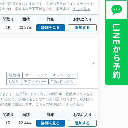
わせて活用できおすすめです。入居の当日からインターネット
社では、南海本線天下茶屋を中心に多種多様...
もっと見る
間取り
面積
詳細
お気に入り
1K
30.37㎡
詳細を見る
追加する
駐輪場
オートロック
エレベーター
CATV
光ファイバー
宅配ボックス
できます。共用部にはゴミ出し24時間OK・宅配ボックスなど
ているので、快適に過ごしやすいお部屋になります。収納はシ
収納に重宝します。こちらの物件はた...
もっと見る
間取り
面積
詳細
お気に入り
1R
22.44㎡
詳細を見る
追加する