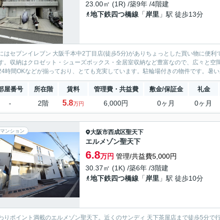
23.00㎡ (1R) /築9年 /4階建
地下鉄四つ橋線
「
岸里
」駅 徒歩13分
にはセブンイレブン 大阪千本中2丁目店(徒歩5分)がありちょっとした買い物に便
す。収納はクロゼット・シューズボックス・全居室収納など豊富なので、広々と空
24時間OKなどが揃っており、とても充実しています。駐輪場付きの物件です。暑い夏
部屋番号
所在階
賃料
管理費・共益費
敷金/保証金
礼金
5.8
-
2階
6,000円
0ヶ月
0ヶ月
万円
マンション
大阪市西成区
聖天下
エルメゾン聖天下
6.8
万円
管理/共益費5,000円
30.37㎡ (1K) /築6年 /3階建
地下鉄四つ橋線
「
岸里
」駅 徒歩10分
わりポイント満載のエルメゾン聖天下。近くのサンディ 天下茶屋店まで徒歩5分で