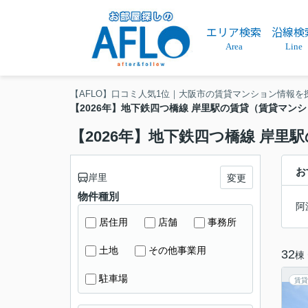
エリア検索
沿線検
Area
Line
【AFLO】口コミ人気1位｜大阪市の賃貸マンション情報を
【2026年】地下鉄四つ橋線 岸里駅の賃貸（賃貸マン
【2026年】地下鉄四つ橋線 岸
お
岸里
変更
物件種別
阿
居住用
店舗
事務所
土地
その他事業用
32
棟
駐車場
賃貸