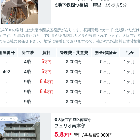
地下鉄四つ橋線
「
岸里
」駅 徒歩5分
ら401mの場所には大阪市西成区役所があります。初期費用はカードで決済いただ
めです。犯罪の抑止力として効果がある防犯カメラが設置されています。大阪市西
なら当社にお任せ下さい。地域に密着しておりますので、確かな地域情報と賃貸情報を
部屋番号
所在階
賃料
管理費・共益費
敷金/保証金
礼金
6
-
4階
8,000円
0ヶ月
1ヶ月
万円
6
402
4階
8,000円
0ヶ月
1ヶ月
万円
6.4
-
9階
8,000円
0ヶ月
1ヶ月
万円
6.4
-
9階
8,000円
0ヶ月
1ヶ月
万円
-
-
9階
8,000円
-
-
マンション
大阪市西成区
南津守
フェリオ南津守
5.8
万円
管理/共益費6,000円