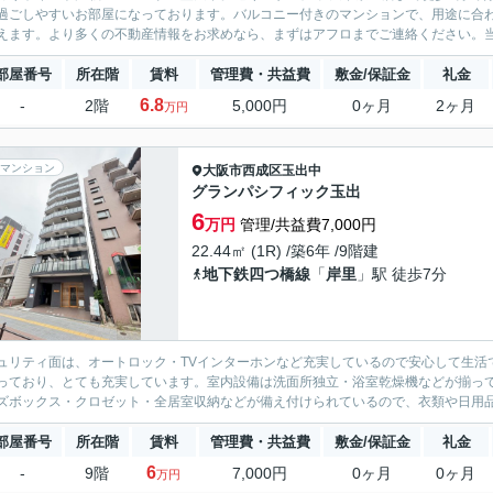
過ごしやすいお部屋になっております。バルコニー付きのマンションで、用途に合
えます。より多くの不動産情報をお求めなら、まずはアフロまでご連絡ください。当
部屋番号
所在階
賃料
管理費・共益費
敷金/保証金
礼金
6.8
-
2階
5,000円
0ヶ月
2ヶ月
万円
マンション
大阪市西成区
玉出中
グランパシフィック玉出
6
万円
管理/共益費7,000円
22.44㎡ (1R) /築6年 /9階建
地下鉄四つ橋線
「
岸里
」駅 徒歩7分
ュリティ面は、オートロック・TVインターホンなど充実しているので安心して生活
っており、とても充実しています。室内設備は洗面所独立・浴室乾燥機などが揃っ
ズボックス・クロゼット・全居室収納などが備え付けられているので、衣類や日用品の
部屋番号
所在階
賃料
管理費・共益費
敷金/保証金
礼金
6
-
9階
7,000円
0ヶ月
0ヶ月
万円