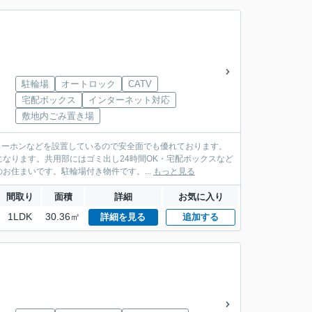
駐輪場
オートロック
CATV
宅配ボックス
インターネット対応
敷地内ごみ置き場
ターホンなどを設置しているので安全面でも優れております。
なります。共用部にはゴミ出し24時間OK・宅配ボックスなど
住まいです。駐輪場付き物件です。...
もっと見る
間取り
面積
詳細
お気に入り
1LDK
30.36㎡
詳細を見る
追加する