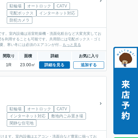
駐輪場
オートロック
CATV
宅配ボックス
インターネット対応
防犯カメラ
利です。室内設備は浴室乾燥機・洗面化粧台など大変充実してお
間を利用することも可能です。共用部には宅配ボックス・ゴミ
、寒い冬には必須のエアコンが付...
もっと見る
間取り
面積
詳細
お気に入り
1R
23.00㎡
詳細を見る
追加する
駐輪場
オートロック
CATV
インターネット対応
敷地内ごみ置き場
閑静な住宅地
行けます。室内設備はエアコン・洗面台など豊富に揃ってお