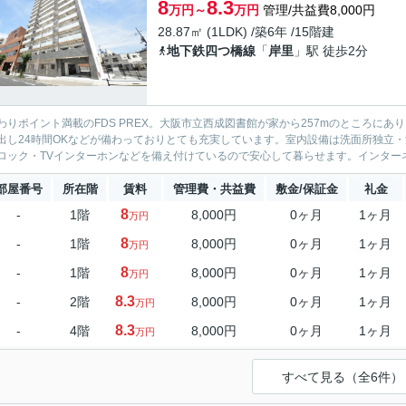
8
8.3
万円～
万円
管理/共益費8,000円
28.87㎡ (1LDK) /築6年 /15階建
地下鉄四つ橋線
「
岸里
」駅 徒歩2分
わりポイント満載のFDS PREX。大阪市立西成図書館が家から257mのところに
出し24時間OKなどが備わっておりとても充実しています。室内設備は洗面所独立
ロック・TVインターホンなどを備え付けているので安心して暮らせます。インターネ
部屋番号
所在階
賃料
管理費・共益費
敷金/保証金
礼金
8
-
1階
8,000円
0ヶ月
1ヶ月
万円
8
-
1階
8,000円
0ヶ月
1ヶ月
万円
8
-
1階
8,000円
0ヶ月
1ヶ月
万円
8.3
-
2階
8,000円
0ヶ月
1ヶ月
万円
8.3
-
4階
8,000円
0ヶ月
1ヶ月
万円
すべて見る（全6件）