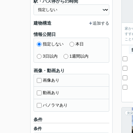
駅・バス停からの時間
建物構造
追加する
家か
情報公開日
すす
こと
指定しない
本日
3日以内
1週間以内
画像・動画あり
画像あり
動画あり
パノラマあり
賃貸
条件
条件