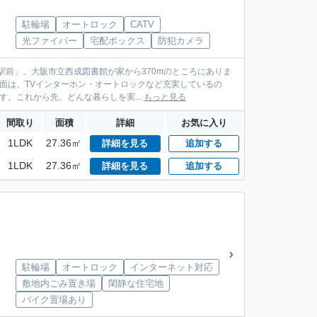
駐輪場
オートロック
CATV
光ファイバー
宅配ボックス
防犯カメラ
駅前」。大阪市立西成図書館が家から370mのところにありま
ィ面は、TVインターホン・オートロックなど充実しているの
。これから先、どんな暮らしを実...
もっと見る
間取り
面積
詳細
お気に入り
1LDK
27.36㎡
詳細を見る
追加する
1LDK
27.36㎡
詳細を見る
追加する
駐輪場
オートロック
インターネット対応
敷地内ごみ置き場
閑静な住宅地
バイク置場あり