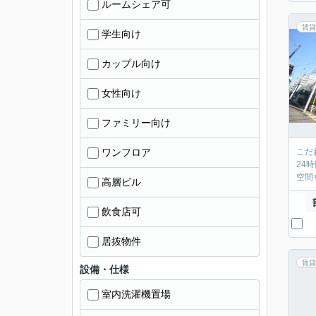
ルームシェア可
賃貸
学生向け
カップル向け
女性向け
ファミリー向け
ワンフロア
こだ
24
空間
高層ビル
飲食店可
居抜物件
賃貸
設備・仕様
室内洗濯機置場