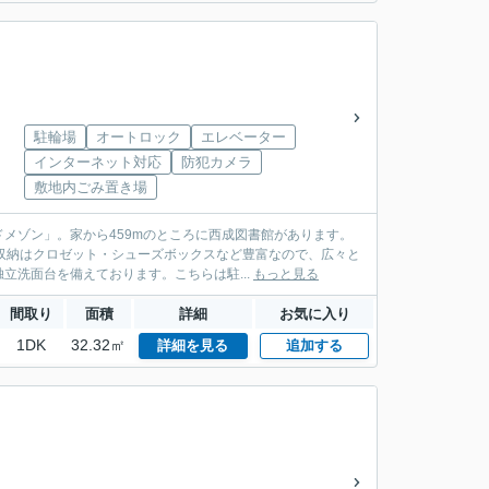
駐輪場
オートロック
エレベーター
インターネット対応
防犯カメラ
敷地内ごみ置き場
メゾン」。家から459mのところに西成図書館があります。
収納はクロゼット・シューズボックスなど豊富なので、広々と
洗面台を備えております。こちらは駐...
もっと見る
間取り
面積
詳細
お気に入り
1DK
32.32㎡
詳細を見る
追加する