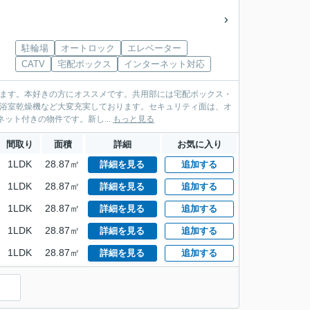
駐輪場
オートロック
エレベーター
CATV
宅配ボックス
インターネット対応
あります。本好きの方にオススメです。共用部には宅配ボックス・
・浴室乾燥機など大変充実しております。セキュリティ面は、オ
ット付きの物件です。新し...
もっと見る
間取り
面積
詳細
お気に入り
1LDK
28.87㎡
詳細を見る
追加する
1LDK
28.87㎡
詳細を見る
追加する
1LDK
28.87㎡
詳細を見る
追加する
1LDK
28.87㎡
詳細を見る
追加する
1LDK
28.87㎡
詳細を見る
追加する