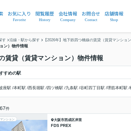
索
お気に入り
閲覧履歴
会社情報
お問合せ
店舗情報
Favorite
History
Company
Contact
Shop
探す
沿線・駅から探す
【2026年】地下鉄四つ橋線の賃貸（賃貸マンショ
ション）物件情報
里駅の賃貸（賃貸マンション）物件情報
すすめの駅
波座駅
/
本町駅
/
西長堀駅
/
四ツ橋駅
/
九条駅
/
谷町四丁目駅
/
堺筋本町駅
/
67
件
マンション
大阪市西成区
岸里
FDS PREX