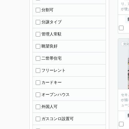
り、
が使
分割可
分譲タイプ
管理人常駐
賃貸
眺望良好
二世帯住宅
フリーレント
カードキー
オープンハウス
セキ
が揃
ュー
外国人可
ガスコンロ設置可