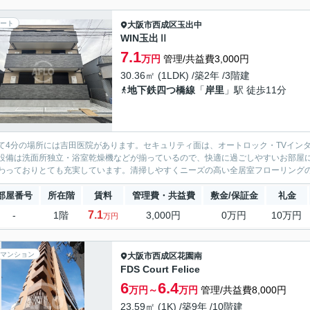
ート
大阪市西成区
玉出中
WIN玉出Ⅱ
7.1
万円
管理/共益費3,000円
30.36㎡ (1LDK) /築2年 /3階建
地下鉄四つ橋線
「
岸里
」駅 徒歩11分
て4分の場所には吉田医院があります。セキュリティ面は、オートロック・TVイン
設備は洗面所独立・浴室乾燥機などが揃っているので、快適に過ごしやすいお部屋に
わっておりとても充実しています。清掃しやすくニーズの高い全居室フローリングのお
部屋番号
所在階
賃料
管理費・共益費
敷金/保証金
礼金
7.1
-
1階
3,000円
0万円
10万円
万円
マンション
大阪市西成区
花園南
FDS Court Felice
6
6.4
万円～
万円
管理/共益費8,000円
23.59㎡ (1K) /築9年 /10階建