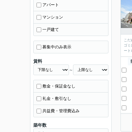
アパート
マンション
一戸建て
こだ
ゴミ
募集中のみ表示
ート
賃料
～
敷金・保証金なし
礼金・敷引なし
共益費・管理費込み
築年数