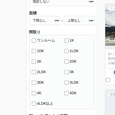
アパ
面積
～
間取り
ワンルーム
1K
1DK
1LDK
歩い
室内
2K
2DK
が備
2LDK
3K
3DK
3LDK
4K
4DK
賃貸
4LDK以上