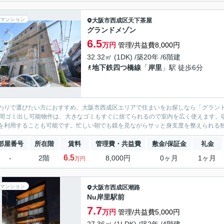
マンション
大阪市西成区
天下茶屋
グランドメゾン
6.5
万円
管理/共益費8,000円
32.32㎡ (1DK) /築20年 /6階建
地下鉄四つ橋線
「
岸里
」駅 徒歩6分
わりで選びたい方におすすめ。大阪市西成区エリアで住まいをお探しなら「グランド
時間ゴミ出し可能物件は、大きなゴミもすぐに捨てられるので室内を広く使えます。
を利用することも可能です。忙しい朝でも鏡を見ながらサッと身支度を整えられる独立
部屋番号
所在階
賃料
管理費・共益費
敷金/保証金
礼金
6.5
-
2階
8,000円
0ヶ月
1ヶ月
万円
マンション
大阪市西成区
潮路
Nu岸里駅前
7.7
万円
管理/共益費5,000円