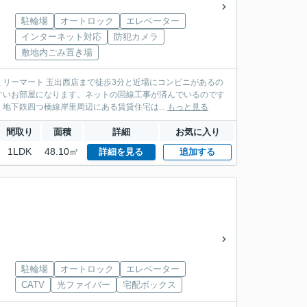
駐輪場
オートロック
エレベーター
インターネット対応
防犯カメラ
敷地内ごみ置き場
リーマート 玉出西店まで徒歩3分と近場にコンビニがあるの
すいお部屋になります。ネットの回線工事が済んでいるのです
地下鉄四つ橋線岸里周辺にある賃貸住宅は...
もっと見る
間取り
面積
詳細
お気に入り
1LDK
48.10㎡
詳細を見る
追加する
駐輪場
オートロック
エレベーター
CATV
光ファイバー
宅配ボックス