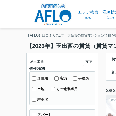
エリア検索
沿線検
Area
Line
【AFLO】口コミ人気1位｜大阪市の賃貸マンション情報を
【2026年】玉出西の賃貸（賃貸
お
玉出西
変更
物件種別
新
居住用
店舗
事務所
土地
その他事業用
2
2
棟
駐車場
賃貸
アパート