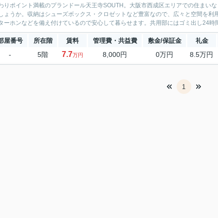
わりポイント満載のプランドール天王寺SOUTH。大阪市西成区エリアでの住まいな
しょうか。収納はシューズボックス・クロゼットなど豊富なので、広々と空間を利用
ターホンなどを備え付けているので安心して暮らせます。共用部にはゴミ出し24時間O
部屋番号
所在階
賃料
管理費・共益費
敷金/保証金
礼金
7.7
-
5階
8,000円
0万円
8.5万円
万円
1