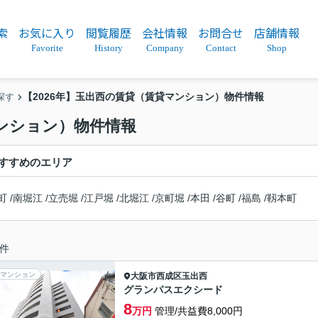
索
お気に入り
閲覧履歴
会社情報
お問合せ
店舗情報
Favorite
History
Company
Contact
Shop
【2026年】玉出西の賃貸（賃貸マンション）物件情報
探す
マンション）物件情報
すすめのエリア
町
/
南堀江
/
立売堀
/
江戸堀
/
北堀江
/
京町堀
/
本田
/
谷町
/
福島
/
靱本町
件
マンション
大阪市西成区
玉出西
グランパスエクシード
8
万円
管理/共益費8,000円