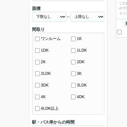
こだ
面積
がで
イン
～
間取り
ワンルーム
1K
1DK
1LDK
2K
2DK
2LDK
3K
3DK
3LDK
4K
4DK
4LDK以上
駅・バス停からの時間