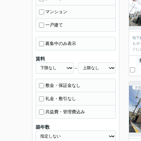
マンション
一戸建て
地下
募集中のみ表示
もポ
ぐに
賃料
～
敷金・保証金なし
賃貸
礼金・敷引なし
共益費・管理費込み
築年数