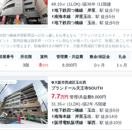
48.10㎡ (1LDK) /築36年 /11階建
地下鉄四つ橋線
「
岸里
」駅 徒歩7分
南海本線
「
岸里玉出
」駅 徒歩5分
地下鉄四つ橋線
「
玉出
」駅 徒歩5分
鉄四つ橋線岸里駅周辺への引っ越しをお考えなら「グランパスエクシード」。ファミ
イント。室内設備は脱衣所・バストイレ別などが揃っているので、快適に過ごしや
パソコンが使えます。駐輪場付きの物件です。大阪市西成区で新生活を始めるなら、
部屋番号
所在階
賃料
管理費・共益費
敷金/保証金
礼金
8
-
3階
8,000円
0ヶ月
1ヶ月
万円
マンション
大阪市西成区
玉出西
プランドール天王寺SOUTH
7.7
万円
管理/共益費8,000円
31.35㎡ (1LDK) /築2年 /5階建
地下鉄四つ橋線
「
玉出
」駅 徒歩5分
南海本線
「
岸里玉出
」駅 徒歩14分
阪堺電軌阪堺線
「
塚西
」駅 徒歩10分